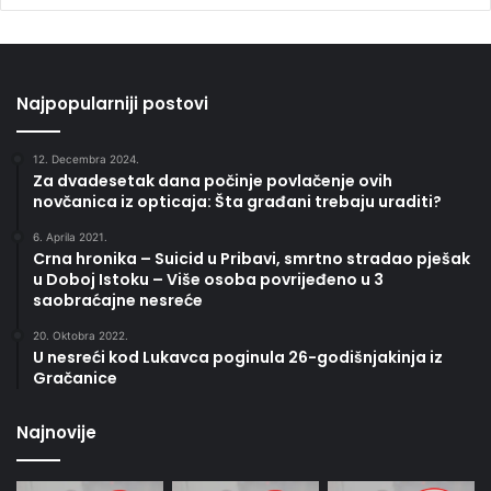
Najpopularniji postovi
12. Decembra 2024.
Za dvadesetak dana počinje povlačenje ovih
novčanica iz opticaja: Šta građani trebaju uraditi?
6. Aprila 2021.
Crna hronika – Suicid u Pribavi, smrtno stradao pješak
u Doboj Istoku – Više osoba povrijeđeno u 3
saobraćajne nesreće
20. Oktobra 2022.
U nesreći kod Lukavca poginula 26-godišnjakinja iz
Gračanice
Najnovije