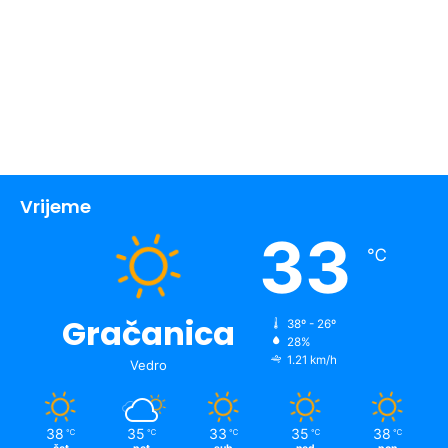
Vrijeme
33
℃
Gračanica
38º - 26º
28%
1.21 km/h
Vedro
38
35
33
35
38
℃
℃
℃
℃
℃