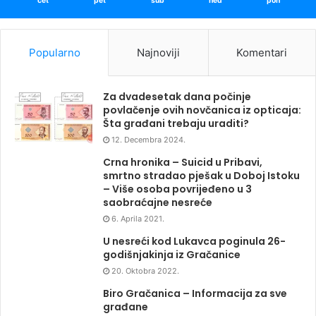
čet
pet
sub
ned
pon
Popularno
Najnoviji
Komentari
Za dvadesetak dana počinje
povlačenje ovih novčanica iz opticaja:
Šta građani trebaju uraditi?
12. Decembra 2024.
Crna hronika – Suicid u Pribavi,
smrtno stradao pješak u Doboj Istoku
– Više osoba povrijeđeno u 3
saobraćajne nesreće
6. Aprila 2021.
U nesreći kod Lukavca poginula 26-
godišnjakinja iz Gračanice
20. Oktobra 2022.
Biro Gračanica – Informacija za sve
građane