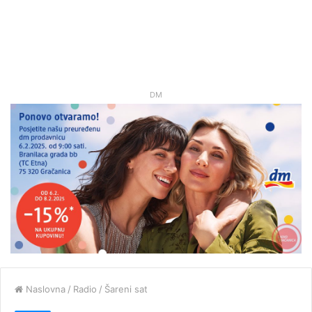
DM
Naslovna
/
Radio
/
Šareni sat