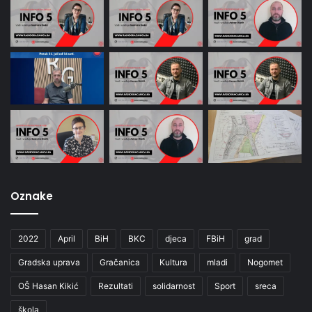
Oznake
2022
April
BiH
BKC
djeca
FBiH
grad
Gradska uprava
Gračanica
Kultura
mladi
Nogomet
OŠ Hasan Kikić
Rezultati
solidarnost
Sport
sreca
škola