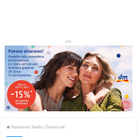
DM
Naslovna
/
Radio
/
Šareni sat