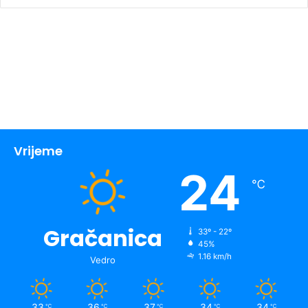
Vrijeme
24
℃
Gračanica
33º - 22º
45%
1.16 km/h
Vedro
33
36
37
34
34
℃
℃
℃
℃
℃