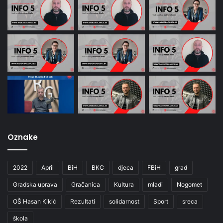
Oznake
2022
April
BiH
BKC
djeca
FBiH
grad
Gradska uprava
Gračanica
Kultura
mladi
Nogomet
OŠ Hasan Kikić
Rezultati
solidarnost
Sport
sreca
škola