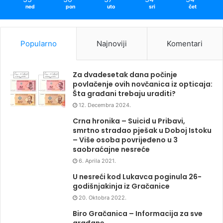
ned
pon
uto
sri
čet
Popularno
Najnoviji
Komentari
Za dvadesetak dana počinje
povlačenje ovih novčanica iz opticaja:
Šta građani trebaju uraditi?
12. Decembra 2024.
Crna hronika – Suicid u Pribavi,
smrtno stradao pješak u Doboj Istoku
– Više osoba povrijeđeno u 3
saobraćajne nesreće
6. Aprila 2021.
U nesreći kod Lukavca poginula 26-
godišnjakinja iz Gračanice
20. Oktobra 2022.
Biro Gračanica – Informacija za sve