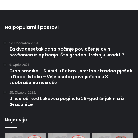
Najpopularniji postovi
12. Decembra 2024.
Za dvadesetak dana počinje povlačenje ovih
novčanica iz opticaja: Šta građani trebaju uraditi?
6. Aprila 2021.
Crna hronika – Suicid u Pribavi, smrtno stradao pješak
u Doboj Istoku – Više osoba povrijeđeno u 3
saobraćajne nesreće
20. Oktobra 2022.
U nesreći kod Lukavca poginula 26-godišnjakinja iz
Gračanice
Najnovije