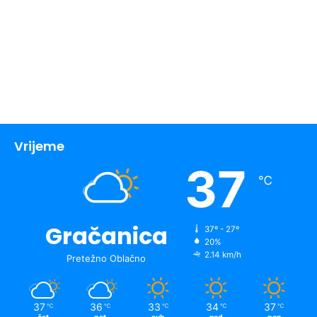
Vrijeme
37
℃
Gračanica
37º - 27º
20%
2.14 km/h
Pretežno Oblačno
37
36
33
34
37
℃
℃
℃
℃
℃