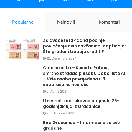
čet
pet
sub
ned
pon
Popularno
Najnoviji
Komentari
Za dvadesetak dana počinje
povlačenje ovih novčanica iz opticaja:
Šta građani trebaju uraditi?
12. Decembra 2024.
Crna hronika – Suicid u Pribavi,
smrtno stradao pješak u Doboj Istoku
– Više osoba povrijeđeno u 3
saobraćajne nesreće
6. Aprila 2021.
U nesreći kod Lukavca poginula 26-
godišnjakinja iz Gračanice
20. Oktobra 2022.
Biro Gračanica – Informacija za sve
građane