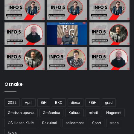
Oznake
2022
April
BiH
BKC
djeca
FBiH
grad
Gradska uprava
Gračanica
Kultura
mladi
Nogomet
OŠ Hasan Kikić
Rezultati
solidarnost
Sport
sreca
škola