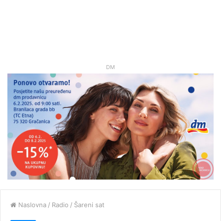
DM
Naslovna
/
Radio
/
Šareni sat