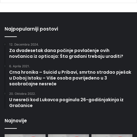
Najpopularniji postovi
12. Decembra 2024.
Za dvadesetak dana počinje povlačenje ovih
novčanica iz opticaja: Šta građani trebaju uraditi?
6. Aprila 2021.
Crna hronika – Suicid u Pribavi, smrtno stradao pješak
u Doboj Istoku – Više osoba povrijeđeno u 3
saobraćajne nesreće
20. Oktobra 2022.
U nesreći kod Lukavca poginula 26-godišnjakinja iz
Gračanice
Najnovije