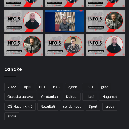
Oznake
2022
April
BiH
BKC
djeca
FBiH
grad
Gradska uprava
Gračanica
Kultura
mladi
Nogomet
OŠ Hasan Kikić
Rezultati
solidarnost
Sport
sreca
škola