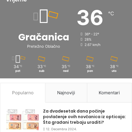
36
℃
Gračanica
36º - 22º
28%
2.67 km/h
Pretežno Oblačno
34
33
35
38
38
℃
℃
℃
℃
℃
pet
sub
ned
pon
uto
Popularno
Najnoviji
Komentari
Za dvadesetak dana počinje
povlačenje ovih novčanica iz opticaja:
Šta građani trebaju uraditi?
12. Decembra 2024.