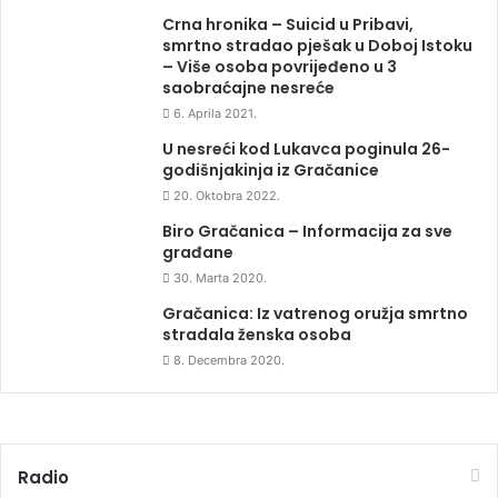
Crna hronika – Suicid u Pribavi,
smrtno stradao pješak u Doboj Istoku
– Više osoba povrijeđeno u 3
saobraćajne nesreće
6. Aprila 2021.
U nesreći kod Lukavca poginula 26-
godišnjakinja iz Gračanice
20. Oktobra 2022.
Biro Gračanica – Informacija za sve
građane
30. Marta 2020.
Gračanica: Iz vatrenog oružja smrtno
stradala ženska osoba
8. Decembra 2020.
Radio