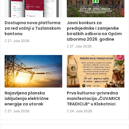
b
t
e
i
o
e
d
n
o
r
I
n
k
(
n
e
(
O
(
w
O
p
O
w
p
e
p
i
Dostupna nova platforma
Javni konkurs za
e
n
e
n
za red vožnji u Tuzlanskom
predsjednike i zamjenike
n
s
n
d
s
i
s
o
kantonu
biračkih odbora na Općim
i
n
i
w
izborima 2026. godine
n
n
n
)
27. Jula 2026.
n
e
n
e
w
e
27. Jula 2026.
w
w
w
w
i
w
i
n
i
n
d
n
d
o
d
o
w
o
w
)
w
)
)
Najavljena planska
Prva kulturno-privredna
isključenja električne
manifestacija „ČUVARICE
energije za utorak
TRADICIJE“ u Klokotnici
27. Jula 2026.
24. Jula 2026.