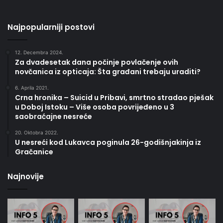
Najpopularniji postovi
12. Decembra 2024.
Za dvadesetak dana počinje povlačenje ovih
novčanica iz opticaja: Šta građani trebaju uraditi?
6. Aprila 2021.
Crna hronika – Suicid u Pribavi, smrtno stradao pješak
u Doboj Istoku – Više osoba povrijeđeno u 3
saobraćajne nesreće
20. Oktobra 2022.
U nesreći kod Lukavca poginula 26-godišnjakinja iz
Gračanice
Najnovije