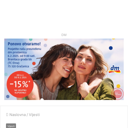
DM
Naslovna
/
Vijesti
Vijesti