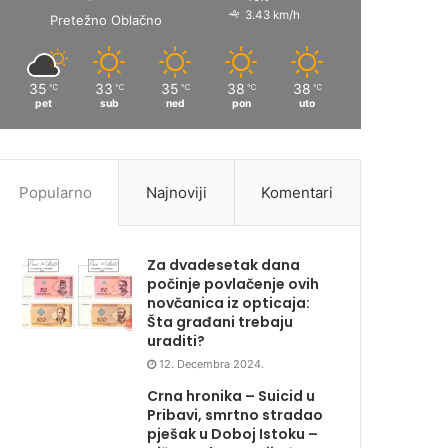
3.43 km/h
Pretežno Oblačno
35
33
35
38
38
℃
℃
℃
℃
℃
pet
sub
ned
pon
uto
Popularno
Najnoviji
Komentari
Za dvadesetak dana
počinje povlačenje ovih
novčanica iz opticaja:
Šta građani trebaju
uraditi?
12. Decembra 2024.
Crna hronika – Suicid u
Pribavi, smrtno stradao
pješak u Doboj Istoku –