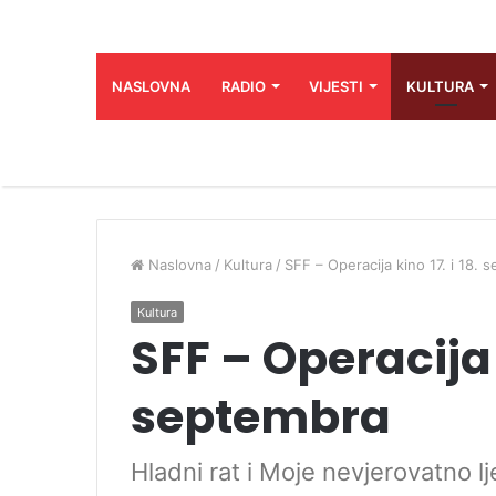
NASLOVNA
RADIO
VIJESTI
KULTURA
Naslovna
/
Kultura
/
SFF – Operacija kino 17. i 18. 
Kultura
SFF – Operacija k
septembra
Hladni rat i Moje nevjerovatno l