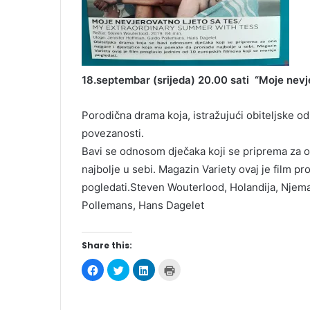
18.septembar (srijeda) 20.00 sati “Moje nevj
Porodična drama koja, istražujući obiteljske 
povezanosti.
Bavi se odnosom dječaka koji se priprema za 
najbolje u sebi. Magazin Variety ovaj je film p
pogledati.Steven Wouterlood, Holandija, Njema
Pollemans, Hans Dagelet
Share this:
C
C
C
C
l
l
l
l
i
i
i
i
c
c
c
c
k
k
k
k
t
t
t
t