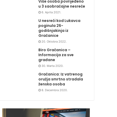
Više osoba povrijeđeno
u 3 saobraćajne nesreće
6. Aprila 2021.
U nesreći kod Lukavca
poginula 26-
godišnjakinja iz
Gračanice
20. Oktobra 2022.
Biro Gračanica –
Informacija za sve
građane
30. Marta 2020.
Gračanica: Iz vatrenog
oružja smrtno stradala
ženska osoba
8. Decembra 2020.