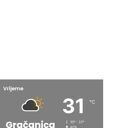
Vrijeme
31
℃
Gračanica
35º - 22º
40%