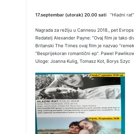
17.septembar (utorak) 20.00 sati
“Hladni rat”
Nagrada za režiju u Cannesu 2018., pet Evropsk
Redatelj Alexander Payne: “Ovaj film je tako div
Britanski The Times ovaj film je nazvao “rem
“Besprijekoran romantični ep”. Pawel Pawlikows
Uloge: Joanna Kulig, Tomasz Kot, Borys Szyc