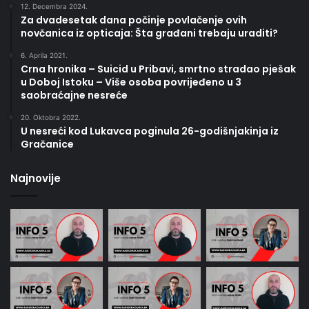
12. Decembra 2024.
Za dvadesetak dana počinje povlačenje ovih
novčanica iz opticaja: Šta građani trebaju uraditi?
6. Aprila 2021.
Crna hronika – Suicid u Pribavi, smrtno stradao pješak
u Doboj Istoku – Više osoba povrijeđeno u 3
saobraćajne nesreće
20. Oktobra 2022.
U nesreći kod Lukavca poginula 26-godišnjakinja iz
Gračanice
Najnovije