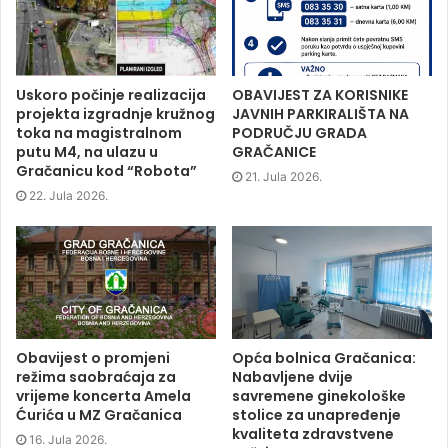
e
t
k
s
b
t
e
i
o
e
d
n
o
r
I
n
k
(
n
e
(
O
(
w
O
p
O
w
p
e
p
i
Uskoro počinje realizacija
OBAVIJEST ZA KORISNIKE
e
n
e
n
projekta izgradnje kružnog
JAVNIH PARKIRALIŠTA NA
n
s
n
d
s
i
s
o
toka na magistralnom
PODRUČJU GRADA
i
n
i
w
putu M4, na ulazu u
GRAČANICE
n
n
n
)
n
e
n
Gračanicu kod “Robota”
e
w
e
21. Jula 2026.
w
w
w
22. Jula 2026.
w
i
w
i
n
i
n
d
n
d
o
d
o
w
o
w
)
w
)
)
Obavijest o promjeni
Opća bolnica Gračanica:
režima saobraćaja za
Nabavljene dvije
vrijeme koncerta Amela
savremene ginekološke
Ćurića u MZ Gračanica
stolice za unapređenje
kvaliteta zdravstvene
16. Jula 2026.