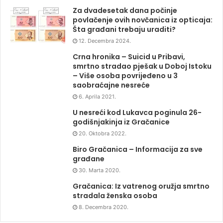
Za dvadesetak dana počinje
povlačenje ovih novčanica iz opticaja:
Šta građani trebaju uraditi?
12. Decembra 2024.
Crna hronika – Suicid u Pribavi,
smrtno stradao pješak u Doboj Istoku
– Više osoba povrijeđeno u 3
saobraćajne nesreće
6. Aprila 2021.
U nesreći kod Lukavca poginula 26-
godišnjakinja iz Gračanice
20. Oktobra 2022.
Biro Gračanica – Informacija za sve
građane
30. Marta 2020.
Gračanica: Iz vatrenog oružja smrtno
stradala ženska osoba
8. Decembra 2020.