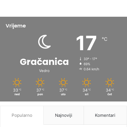
Vrijeme
17
℃
Gračanica
33º - 17º
69%
0.64 km/h
Vedro
33
37
37
34
34
℃
℃
℃
℃
℃
ned
pon
uto
sri
čet
Popularno
Najnoviji
Komentari