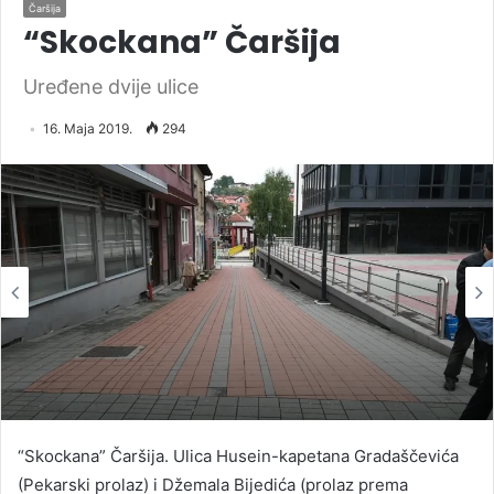
Čaršija
“Skockana” Čaršija
Uređene dvije ulice
16. Maja 2019.
294
“Skockana” Čaršija. Ulica Husein-kapetana Gradaščevića
(Pekarski prolaz) i Džemala Bijedića (prolaz prema