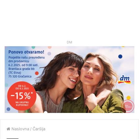
DM
Naslovna
/
Čaršija