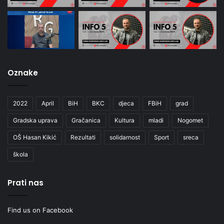
Oznake
2022
April
BiH
BKC
djeca
FBiH
grad
Gradska uprava
Gračanica
Kultura
mladi
Nogomet
OŠ Hasan Kikić
Rezultati
solidarnost
Sport
sreca
škola
Prati nas
Find us on Facebook