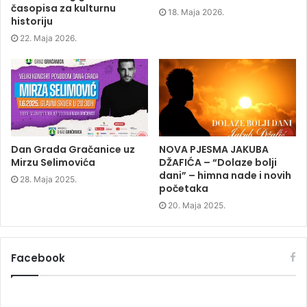
i
n
i
w
časopisa za kulturnu
n
n
n
)
18. Maja 2026.
n
e
n
historiju
e
w
e
w
w
w
22. Maja 2026.
w
i
w
i
n
i
n
d
n
d
o
d
o
w
o
w
)
w
)
)
Dan Grada Gračanice uz
NOVA PJESMA JAKUBA
Mirzu Selimovića
DŽAFIĆA – “Dolaze bolji
dani” – himna nade i novih
28. Maja 2025.
početaka
20. Maja 2025.
Facebook