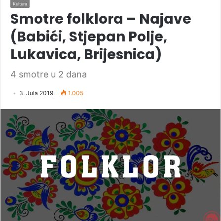
Kultura
Smotre folklora – Najave
(Babići, Stjepan Polje,
Lukavica, Brijesnica)
4 smotre u 2 dana
3. Jula 2019.
1.005