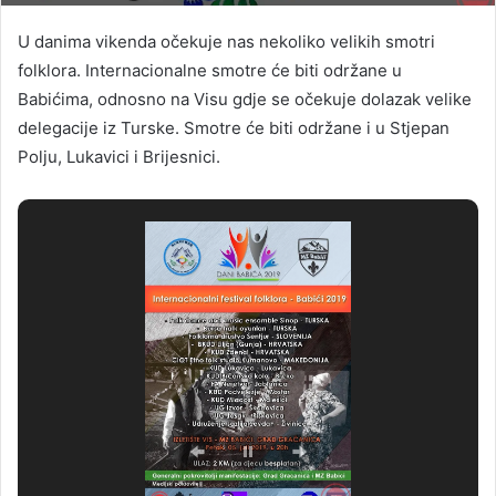
U danima vikenda očekuje nas nekoliko velikih smotri
folklora. Internacionalne smotre će biti održane u
Babićima, odnosno na Visu gdje se očekuje dolazak velike
delegacije iz Turske. Smotre će biti održane i u Stjepan
Polju, Lukavici i Brijesnici.