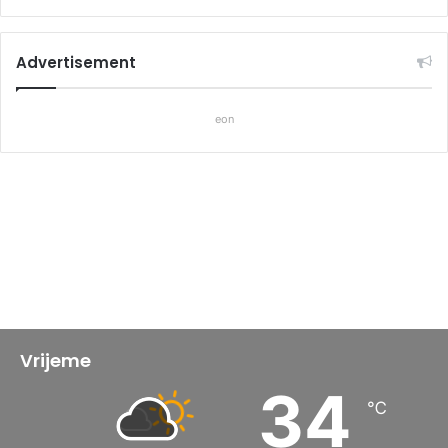
Advertisement
eon
Vrijeme
34
℃