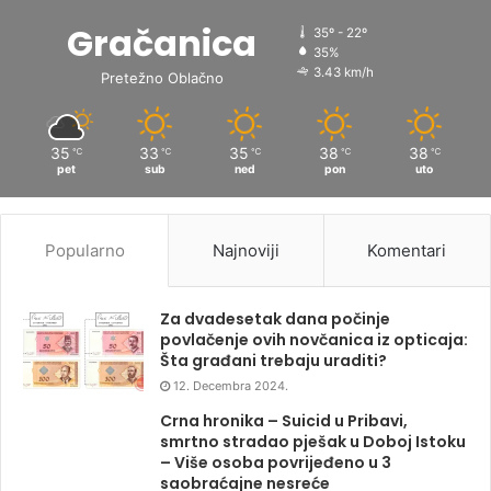
Gračanica
35º - 22º
35%
3.43 km/h
Pretežno Oblačno
35
33
35
38
38
℃
℃
℃
℃
℃
pet
sub
ned
pon
uto
Popularno
Najnoviji
Komentari
Za dvadesetak dana počinje
povlačenje ovih novčanica iz opticaja:
Šta građani trebaju uraditi?
12. Decembra 2024.
Crna hronika – Suicid u Pribavi,
smrtno stradao pješak u Doboj Istoku
– Više osoba povrijeđeno u 3
saobraćajne nesreće