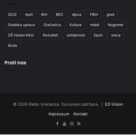
2022
April
BiH
BKC
djeca
FBiH
grad
Gradska uprava
Gračanica
Kultura
mladi
Nogomet
OŠ Hasan Kikić
Rezultati
solidarnost
Sport
sreca
škola
Prati nas
© 2026 Radio Gračanica. Sva prava zadržana. |
ED-Vision
Impressum
Kontakt