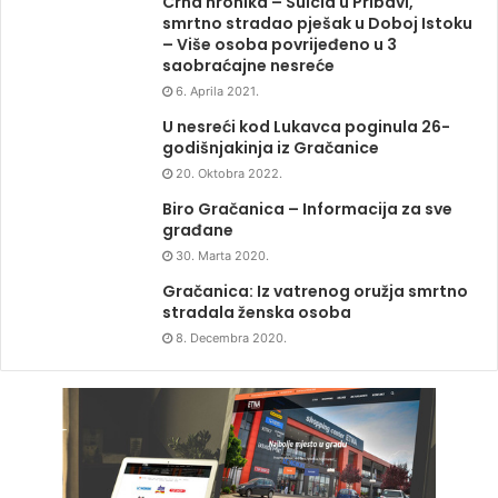
Crna hronika – Suicid u Pribavi,
smrtno stradao pješak u Doboj Istoku
– Više osoba povrijeđeno u 3
saobraćajne nesreće
6. Aprila 2021.
U nesreći kod Lukavca poginula 26-
godišnjakinja iz Gračanice
20. Oktobra 2022.
Biro Gračanica – Informacija za sve
građane
30. Marta 2020.
Gračanica: Iz vatrenog oružja smrtno
stradala ženska osoba
8. Decembra 2020.