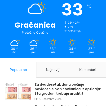
33
℃
Gračanica
33º - 27º
26%
3.35 km/h
Pretežno Oblačno
30
36
33
34
37
℃
℃
℃
℃
℃
čet
pet
sub
ned
pon
Popularno
Najnoviji
Komentari
Za dvadesetak dana počinje
povlačenje ovih novčanica iz opticaja:
Šta građani trebaju uraditi?
12. Decembra 2024.