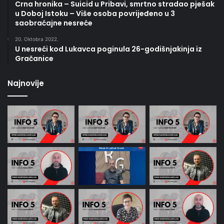
Crna hronika – Suicid u Pribavi, smrtno stradao pješak
u Doboj Istoku – Više osoba povrijeđeno u 3
saobraćajne nesreće
20. Oktobra 2022.
U nesreći kod Lukavca poginula 26-godišnjakinja iz
Gračanice
Najnovije