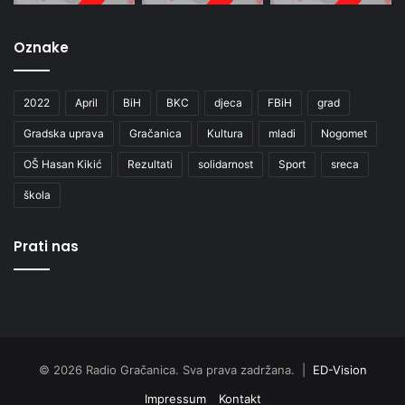
Oznake
2022
April
BiH
BKC
djeca
FBiH
grad
Gradska uprava
Gračanica
Kultura
mladi
Nogomet
OŠ Hasan Kikić
Rezultati
solidarnost
Sport
sreca
škola
Prati nas
© 2026 Radio Gračanica. Sva prava zadržana. |
ED-Vision
Impressum
Kontakt