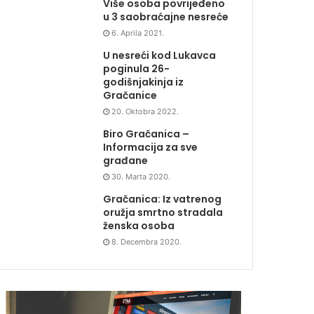
Više osoba povrijeđeno
u 3 saobraćajne nesreće
6. Aprila 2021.
U nesreći kod Lukavca
poginula 26-
godišnjakinja iz
Gračanice
20. Oktobra 2022.
Biro Gračanica –
Informacija za sve
građane
30. Marta 2020.
Gračanica: Iz vatrenog
oružja smrtno stradala
ženska osoba
8. Decembra 2020.