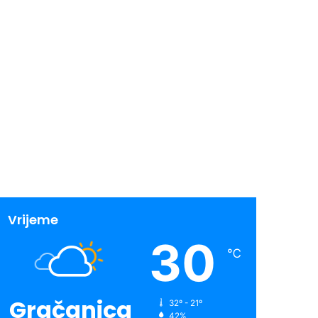
Vrijeme
30
℃
Gračanica
32º - 21º
42%