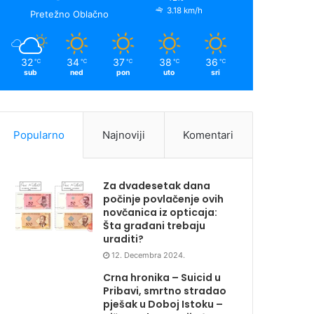
3.18 km/h
Pretežno Oblačno
32
34
37
38
36
℃
℃
℃
℃
℃
sub
ned
pon
uto
sri
Popularno
Najnoviji
Komentari
Za dvadesetak dana
počinje povlačenje ovih
novčanica iz opticaja:
Šta građani trebaju
uraditi?
12. Decembra 2024.
Crna hronika – Suicid u
Pribavi, smrtno stradao
pješak u Doboj Istoku –