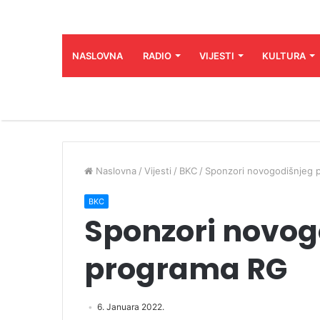
NASLOVNA
RADIO
VIJESTI
KULTURA
Naslovna
/
Vijesti
/
BKC
/
Sponzori novogodišnjeg 
BKC
Sponzori novog
programa RG
6. Januara 2022.