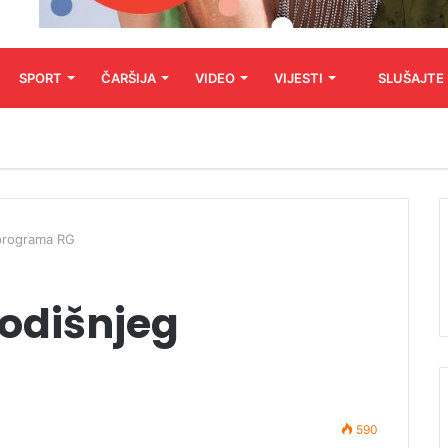
SPORT
ČARŠIJA
VIDEO
VIJESTI
SLUŠAJTE
programa RG
odišnjeg
590