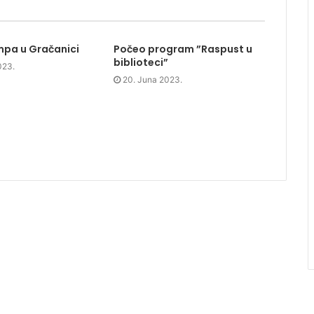
mpa u Gračanici
Počeo program ”Raspust u
biblioteci”
023.
20. Juna 2023.