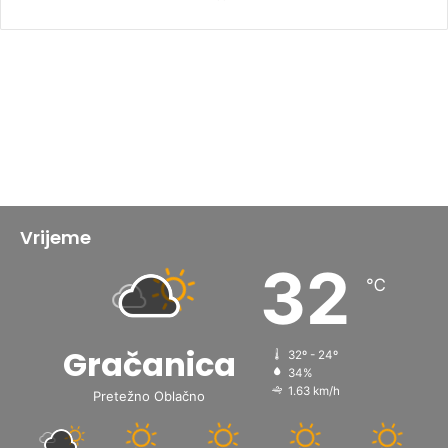
Vrijeme
32
℃
Gračanica
32º - 24º
34%
1.63 km/h
Pretežno Oblačno