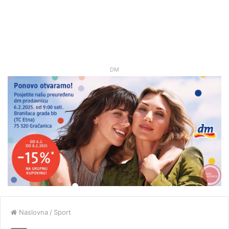
DM
Naslovna
/
Sport