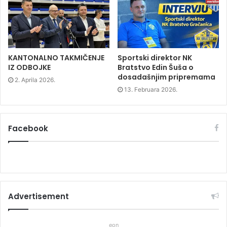
i
n
i
n
d
n
d
o
d
o
w
o
w
)
w
)
)
KANTONALNO TAKMIČENJE
Sportski direktor NK
IZ ODBOJKE
Bratstvo Edin Šuša o
dosadašnjim pripremama
2. Aprila 2026.
13. Februara 2026.
Facebook
Advertisement
eon