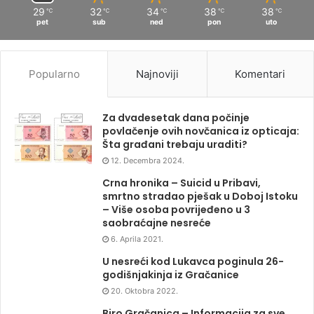
29
32
34
38
38
℃
℃
℃
℃
℃
pet
sub
ned
pon
uto
Popularno
Najnoviji
Komentari
Za dvadesetak dana počinje
povlačenje ovih novčanica iz opticaja:
Šta građani trebaju uraditi?
12. Decembra 2024.
Crna hronika – Suicid u Pribavi,
smrtno stradao pješak u Doboj Istoku
– Više osoba povrijeđeno u 3
saobraćajne nesreće
6. Aprila 2021.
U nesreći kod Lukavca poginula 26-
godišnjakinja iz Gračanice
20. Oktobra 2022.
Biro Gračanica – Informacija za sve