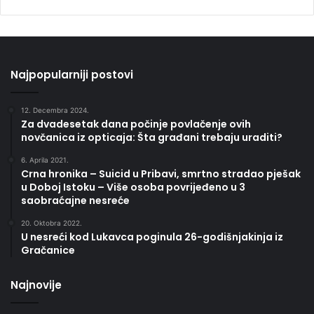
Najpopularniji postovi
12. Decembra 2024.
Za dvadesetak dana počinje povlačenje ovih
novčanica iz opticaja: Šta građani trebaju uraditi?
6. Aprila 2021.
Crna hronika – Suicid u Pribavi, smrtno stradao pješak
u Doboj Istoku – Više osoba povrijeđeno u 3
saobraćajne nesreće
20. Oktobra 2022.
U nesreći kod Lukavca poginula 26-godišnjakinja iz
Gračanice
Najnovije