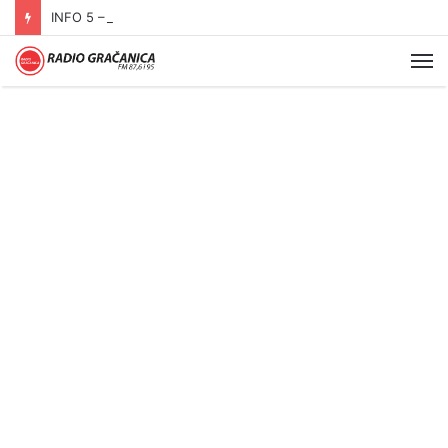
INFO 5 – 05.08.2026
Me