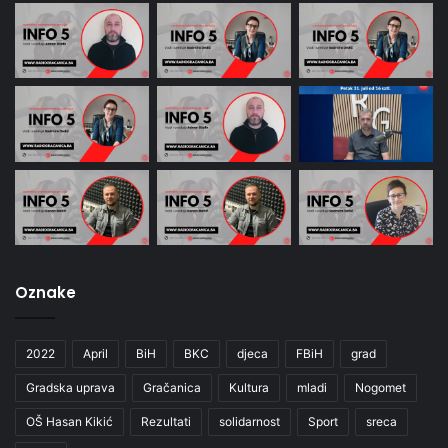
Oznake
2022
April
BiH
BKC
djeca
FBiH
grad
Gradska uprava
Gračanica
Kultura
mladi
Nogomet
OŠ Hasan Kikić
Rezultati
solidarnost
Sport
sreca