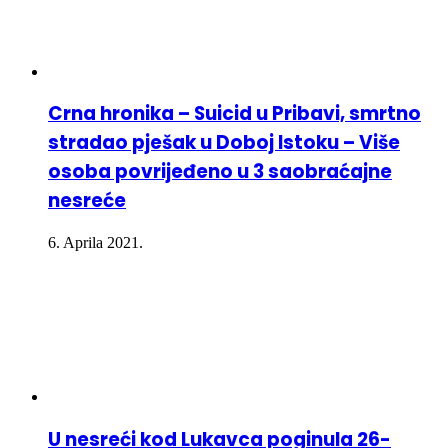
Crna hronika – Suicid u Pribavi, smrtno
stradao pješak u Doboj Istoku – Više
osoba povrijeđeno u 3 saobraćajne
nesreće
6. Aprila 2021.
U nesreći kod Lukavca poginula 26-