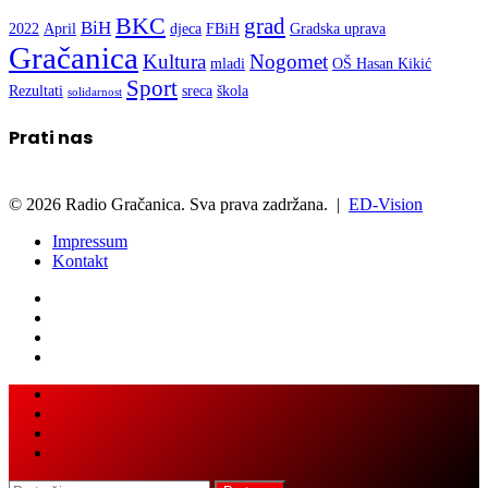
BKC
grad
BiH
2022
April
djeca
FBiH
Gradska uprava
Gračanica
Kultura
Nogomet
mladi
OŠ Hasan Kikić
Sport
Rezultati
sreca
škola
solidarnost
Prati nas
© 2026 Radio Gračanica. Sva prava zadržana. |
ED-Vision
Impressum
Kontakt
Facebook
Twitter
LinkedIn
WhatsApp
Viber
Back
Close
to
top
button