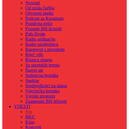
Novosti
Od posla čaršija
Otvoreni studio
Podcast sa Kenanom
Pozitivna priča
Poznate BH licnosti
Puls života
Radio ordinacija
Radio razglednica
Razgovor s povodom
Riječ više
Riznica znanja
Sa sportskih terena
Šareni sat
Sedmicna hronika
Spektar
Srednjoškolci na talasu
Vijećnićka hronika
Vjerski program
Znamenite BH ličnosti
VIJESTI
Sve
BKC
Kino
Koncerti