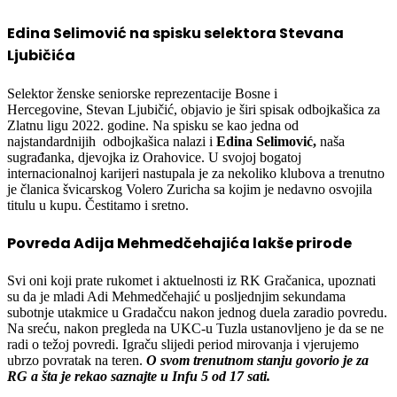
Edina Selimović na spisku selektora Stevana
Ljubičića
Selektor ženske seniorske reprezentacije Bosne i
Hercegovine, Stevan Ljubičić, objavio je širi spisak odbojkašica za
Zlatnu ligu 2022. godine. Na spisku se kao jedna od
najstandardnijih odbojkašica nalazi i
Edina Selimović,
naša
sugrađanka, djevojka iz Orahovice. U svojoj bogatoj
internacionalnoj karijeri nastupala je za nekoliko klubova a trenutno
je članica švicarskog Volero Zuricha sa kojim je nedavno osvojila
titulu u kupu. Čestitamo i sretno.
Povreda Adija Mehmedčehajića lakše prirode
Svi oni koji prate rukomet i aktuelnosti iz RK Gračanica, upoznati
su da je mladi Adi Mehmedčehajić u posljednjim sekundama
subotnje utakmice u Gradačcu nakon jednog duela zaradio povredu.
Na sreću, nakon pregleda na UKC-u Tuzla ustanovljeno je da se ne
radi o težoj povredi. Igraču slijedi period mirovanja i vjerujemo
ubrzo povratak na teren.
O svom trenutnom stanju govorio je za
RG a šta je rekao saznajte u Infu 5 od 17 sati.