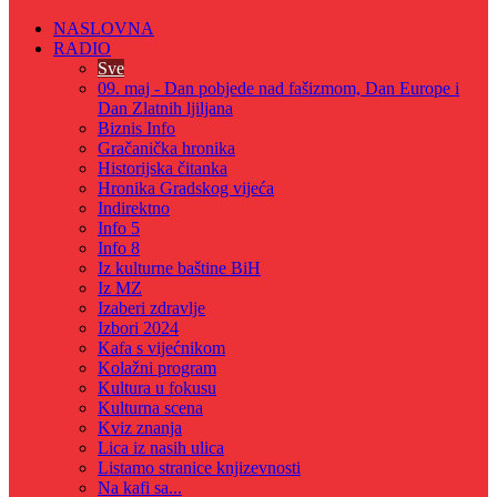
NASLOVNA
RADIO
Sve
09. maj - Dan pobjede nad fašizmom, Dan Europe i
Dan Zlatnih ljiljana
Biznis Info
Gračanička hronika
Historijska čitanka
Hronika Gradskog vijeća
Indirektno
Info 5
Info 8
Iz kulturne baštine BiH
Iz MZ
Izaberi zdravlje
Izbori 2024
Kafa s vijećnikom
Kolažni program
Kultura u fokusu
Kulturna scena
Kviz znanja
Lica iz nasih ulica
Listamo stranice knjizevnosti
Na kafi sa...