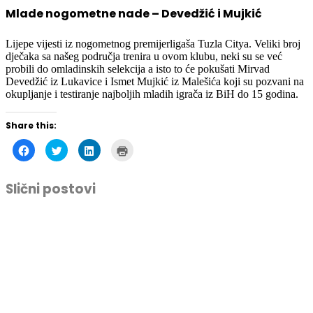
Mlade nogometne nade – Devedžić i Mujkić
Lijepe vijesti iz nogometnog premijerligaša Tuzla Citya. Veliki broj
dječaka sa našeg područja trenira u ovom klubu, neki su se već
probili do omladinskih selekcija a isto to će pokušati Mirvad
Devedžić iz Lukavice i Ismet Mujkić iz Malešića koji su pozvani na
okupljanje i testiranje najboljih mladih igrača iz BiH do 15 godina.
Share this:
Click
Click
Click
Click
to
to
to
to
share
share
share
print
on
on
on
(Opens
Facebook
Twitter
LinkedIn
in
Slični postovi
(Opens
(Opens
(Opens
new
in
in
in
window)
new
new
new
window)
window)
window)