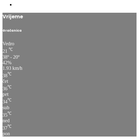
Vrijeme
Gračanica
Vedro
℃
21
38º - 20º
42%
1.93 km/h
℃
38
čet
℃
36
pet
℃
34
sub
℃
35
ned
℃
37
pon