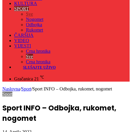
KULTURA
SPORT
Sve
Nogomet
Odbojka
Rukomet
ČARŠIJA
VIDEO
VIJESTI
Crna hronika
Sve
Crna hronika
SLUŠAJTE UŽIVO
℃
Gračanica
21
Naslovna
/
Sport
/
Sport INFO – Odbojka, rukomet, nogomet
Sport
Sport INFO – Odbojka, rukomet,
nogomet
14. Aprila 2022.