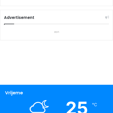
Advertisement
eon
Vrijeme
25
℃