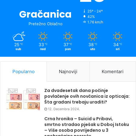
Gračanica
25º - 24º
42%
1.76 km/h
Pretežno Oblačno
25
33
37
38
34
℃
℃
℃
℃
℃
sub
ned
pon
uto
sri
Popularno
Najnoviji
Komentari
Za dvadesetak dana počinje
povlačenje ovih novčanica iz opticaja:
Šta građani trebaju uraditi?
12. Decembra 2024.
Crna hronika – Suicid u Pribavi,
smrtno stradao pješak u Doboj Istoku
– Više osoba povrijeđeno u 3