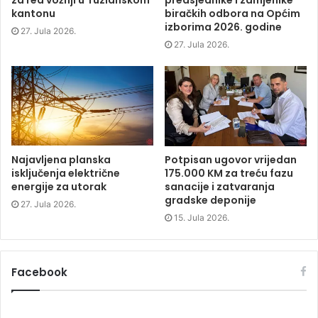
za red vožnji u Tuzlanskom
predsjednike i zamjenike
n
s
n
d
s
i
s
o
kantonu
biračkih odbora na Općim
i
n
i
w
izborima 2026. godine
n
n
n
)
27. Jula 2026.
n
e
n
e
w
e
27. Jula 2026.
w
w
w
w
i
w
i
n
i
n
d
n
d
o
d
o
w
o
w
)
w
)
)
Najavljena planska
Potpisan ugovor vrijedan
isključenja električne
175.000 KM za treću fazu
energije za utorak
sanacije i zatvaranja
gradske deponije
27. Jula 2026.
15. Jula 2026.
Facebook