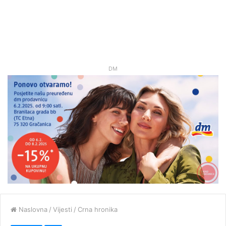
DM
Naslovna
/
Vijesti
/
Crna hronika