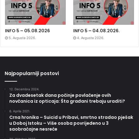
INFO 5 – 05.08.2026
INFO 5 – 04.08.2026.
5. Avgusta 2026.
4. Avgusta 2026.
Najpopularniji postovi
12. Decembra 2024.
Za dvadesetak dana počinje povlačenje ovih
novčanica iz opticaja: Šta građani trebaju uraditi?
6. Aprila 2021.
Crna hronika – Suicid u Pribavi, smrtno stradao pješak
u Doboj Istoku – Više osoba povrijeđeno u 3
saobraćajne nesreće
20. Oktobra 2022.