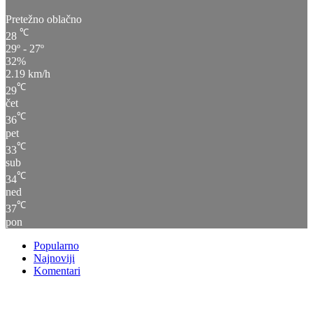
Pretežno oblačno
℃
28
29º - 27º
32%
2.19 km/h
℃
29
čet
℃
36
pet
℃
33
sub
℃
34
ned
℃
37
pon
Popularno
Najnoviji
Komentari