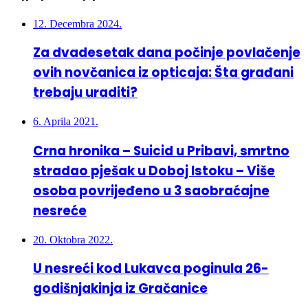
12. Decembra 2024.
Za dvadesetak dana počinje povlačenje
ovih novčanica iz opticaja: Šta građani
trebaju uraditi?
6. Aprila 2021.
Crna hronika – Suicid u Pribavi, smrtno
stradao pješak u Doboj Istoku – Više
osoba povrijeđeno u 3 saobraćajne
nesreće
20. Oktobra 2022.
U nesreći kod Lukavca poginula 26-
godišnjakinja iz Gračanice