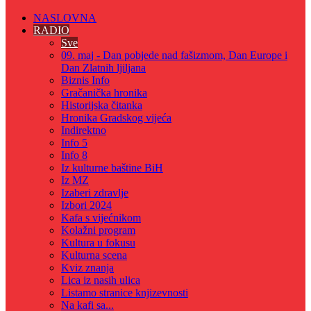
NASLOVNA
RADIO
Sve
09. maj - Dan pobjede nad fašizmom, Dan Europe i
Dan Zlatnih ljiljana
Biznis Info
Gračanička hronika
Historijska čitanka
Hronika Gradskog vijeća
Indirektno
Info 5
Info 8
Iz kulturne baštine BiH
Iz MZ
Izaberi zdravlje
Izbori 2024
Kafa s vijećnikom
Kolažni program
Kultura u fokusu
Kulturna scena
Kviz znanja
Lica iz nasih ulica
Listamo stranice knjizevnosti
Na kafi sa...