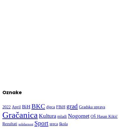
Oznake
BKC
grad
BiH
2022
April
djeca
FBiH
Gradska uprava
Gračanica
Kultura
Nogomet
mladi
OŠ Hasan Kikić
Sport
Rezultati
sreca
škola
solidarnost