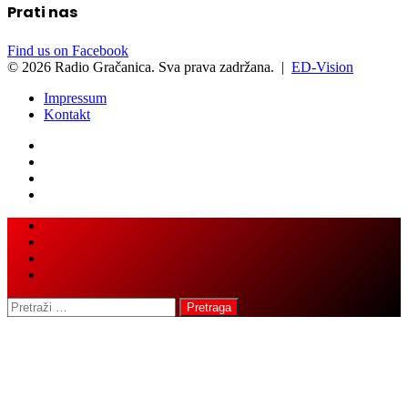
Prati nas
Find us on Facebook
© 2026 Radio Gračanica. Sva prava zadržana. |
ED-Vision
Impressum
Kontakt
Facebook
Twitter
LinkedIn
WhatsApp
Viber
Back
Close
to
top
button
Pretraga: