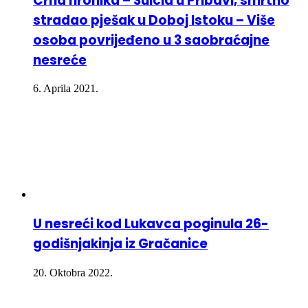
Crna hronika – Suicid u Pribavi, smrtno
stradao pješak u Doboj Istoku – Više
osoba povrijeđeno u 3 saobraćajne
nesreće
6. Aprila 2021.
U nesreći kod Lukavca poginula 26-
godišnjakinja iz Gračanice
20. Oktobra 2022.