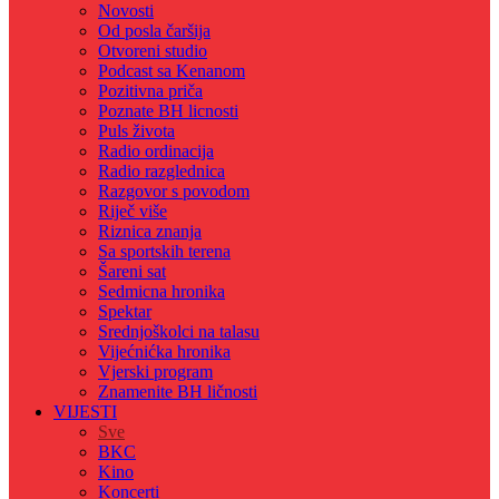
Novosti
Od posla čaršija
Otvoreni studio
Podcast sa Kenanom
Pozitivna priča
Poznate BH licnosti
Puls života
Radio ordinacija
Radio razglednica
Razgovor s povodom
Riječ više
Riznica znanja
Sa sportskih terena
Šareni sat
Sedmicna hronika
Spektar
Srednjoškolci na talasu
Vijećnićka hronika
Vjerski program
Znamenite BH ličnosti
VIJESTI
Sve
BKC
Kino
Koncerti