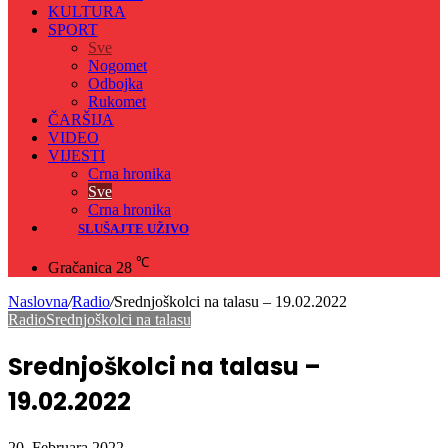
KULTURA
SPORT
Sve
Nogomet
Odbojka
Rukomet
ČARŠIJA
VIDEO
VIJESTI
Crna hronika
Sve
Crna hronika
SLUŠAJTE UŽIVO
℃
Gračanica
28
Naslovna
/
Radio
/
Srednjoškolci na talasu – 19.02.2022
Radio
Srednjoškolci na talasu
Srednjoškolci na talasu –
19.02.2022
20. Februara 2022.