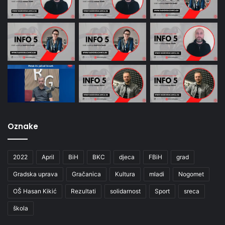
Oznake
2022
April
BiH
BKC
djeca
FBiH
grad
Gradska uprava
Gračanica
Kultura
mladi
Nogomet
OŠ Hasan Kikić
Rezultati
solidarnost
Sport
sreca
škola