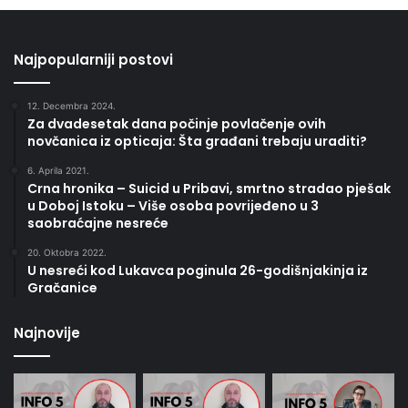
Najpopularniji postovi
12. Decembra 2024.
Za dvadesetak dana počinje povlačenje ovih
novčanica iz opticaja: Šta građani trebaju uraditi?
6. Aprila 2021.
Crna hronika – Suicid u Pribavi, smrtno stradao pješak
u Doboj Istoku – Više osoba povrijeđeno u 3
saobraćajne nesreće
20. Oktobra 2022.
U nesreći kod Lukavca poginula 26-godišnjakinja iz
Gračanice
Najnovije