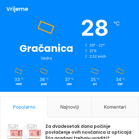
Vrijeme
28
℃
Gračanica
33º - 22º
37%
2.52 km/h
Vedro
33
36
37
35
34
℃
℃
℃
℃
℃
ned
pon
uto
sri
čet
Popularno
Najnoviji
Komentari
Za dvadesetak dana počinje
povlačenje ovih novčanica iz opticaja:
Šta građani trebaju uraditi?