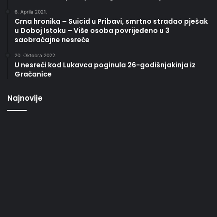
6. Aprila 2021.
Crna hronika – Suicid u Pribavi, smrtno stradao pješak
u Doboj Istoku – Više osoba povrijeđeno u 3
saobraćajne nesreće
20. Oktobra 2022.
U nesreći kod Lukavca poginula 26-godišnjakinja iz
Gračanice
Najnovije