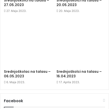
Srednjoškolci na talasu –
Srednjoškolci na talasu –
w
w
w
27.05.2023
20.05.2023
w
i
w
i
n
i
n
d
n
27. Maja 2023.
20. Maja 2023.
d
o
d
o
w
o
w
)
w
)
)
Srednjoškolac na talasu –
Srednjoškolci na talasu –
06.05.2023
16.04.2023
6. Maja 2023.
17. Aprila 2023.
Facebook