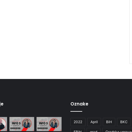
je
Oznake
2022
April
BiH
BKC
FBiH
grad
Gradska uprava