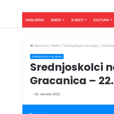
NASLOVNA
RADIO
VIJESTI
KULTURA
Naslovna
/
Radio
/
Srednjoškolci na talasu
/
Srednjo
Srednjoškolci na talasu
Srednjoskolci n
Gracanica – 22.0
23. Januara 2022.
Audio
Player