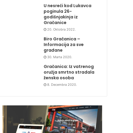
U nesreći kod Lukavca
poginula 26-
godišnjakinja iz
Gračanice
20. Oktobra 2022.
Biro Gračanica –
Informacija za sve
građane
30. Marta 2020.
Gračanica: Iz vatrenog
oružja smrtno stradala
ženska osoba
8. Decembra 2020.