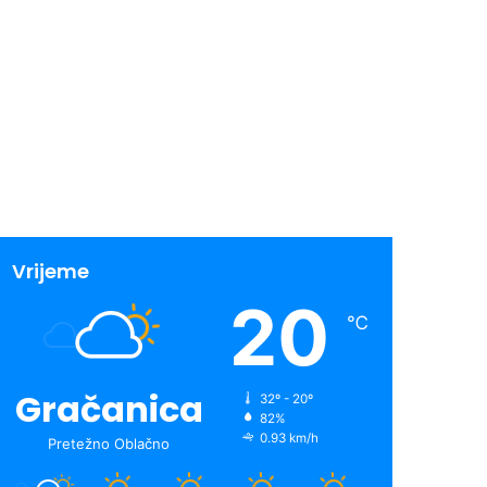
Vrijeme
20
℃
Gračanica
32º - 20º
82%
0.93 km/h
Pretežno Oblačno