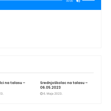
00:00
za
pojačavanje
ili
smanjivanje
tona.
ci na talasu –
Srednjoškolac na talasu –
06.05.2023
23.
6. Maja 2023.