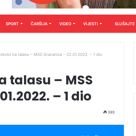
SPORT
ČARŠIJA
VIDEO
VIJESTI
SLUŠAJTE
skolci na talasu – MSS Gracanica – 22.01.2022. – 1 dio
a talasu – MSS
1.2022. – 1 dio
393
Koristite
Gore/Dole
strelice