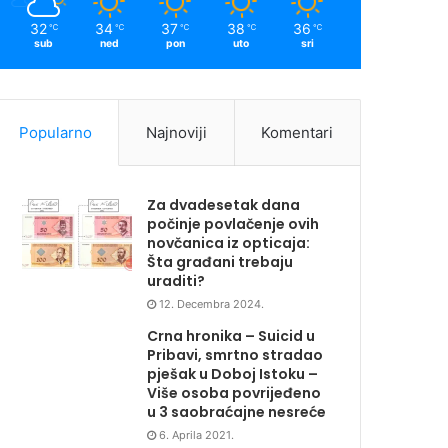
32
34
37
38
36
℃
℃
℃
℃
℃
sub
ned
pon
uto
sri
Popularno
Najnoviji
Komentari
Za dvadesetak dana
počinje povlačenje ovih
novčanica iz opticaja:
Šta građani trebaju
uraditi?
12. Decembra 2024.
Crna hronika – Suicid u
Pribavi, smrtno stradao
pješak u Doboj Istoku –
Više osoba povrijeđeno
u 3 saobraćajne nesreće
6. Aprila 2021.