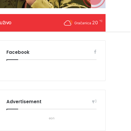
℃
20
 UŽIVO
Gračanica
Facebook
Advertisement
eon