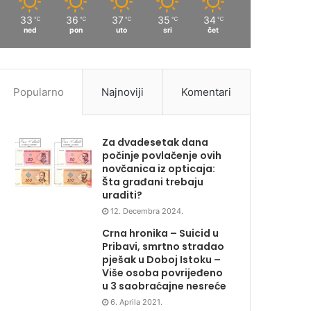
33
36
37
35
34
℃
℃
℃
℃
℃
ned
pon
uto
sri
čet
Popularno
Najnoviji
Komentari
Za dvadesetak dana
počinje povlačenje ovih
novčanica iz opticaja:
Šta građani trebaju
uraditi?
12. Decembra 2024.
Crna hronika – Suicid u
Pribavi, smrtno stradao
pješak u Doboj Istoku –
Više osoba povrijeđeno
u 3 saobraćajne nesreće
6. Aprila 2021.