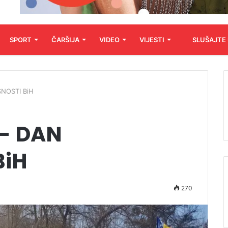
SPORT
ČARŠIJA
VIDEO
VIJESTI
SLUŠAJTE
SNOSTI BiH
T- DAN
BiH
270