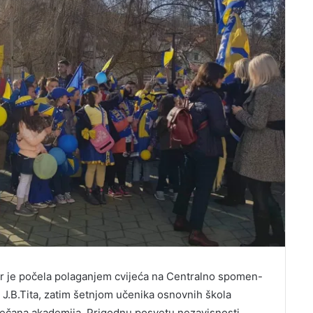
r je počela polaganjem cvijeća na Centralno spomen-
 J.B.Tita, zatim šetnjom učenika osnovnih škola
Svečana akademija. Prigodnu posvetu nezavisnosti