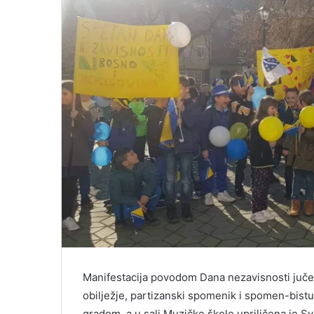
Manifestacija povodom Dana nezavisnosti juče
obilježje, partizanski spomenik i spomen-bistu
gradom, a u sali Muzičke škole upriličena je 