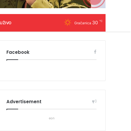
℃
30
 UŽIVO
Gračanica
Facebook
Advertisement
eon