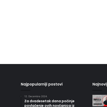
Najpopularniji postovi
Najnovi
12. Decembra 2024.
Za dvadesetak dana počinje
povlačenje ovih novčanica iz