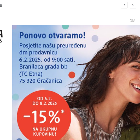
26.
DM