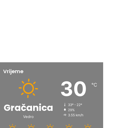
Vrijeme
30
℃
Gračanica
33º - 22º
29%
3.55 km/h
Vedro