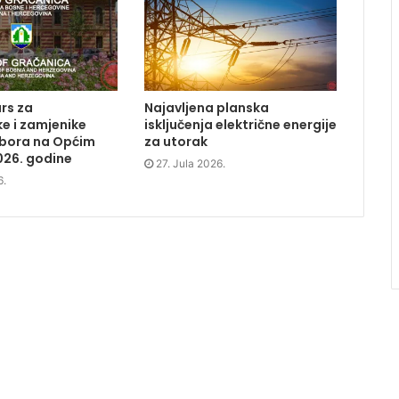
rs za
Najavljena planska
e i zamjenike
isključenja električne energije
dbora na Općim
za utorak
026. godine
27. Jula 2026.
6.