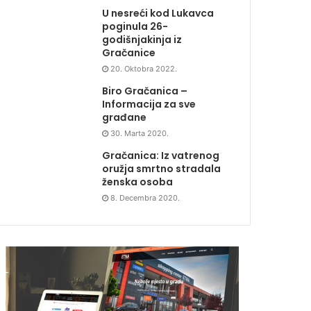
U nesreći kod Lukavca
poginula 26-
godišnjakinja iz
Gračanice
20. Oktobra 2022.
Biro Gračanica –
Informacija za sve
građane
30. Marta 2020.
Gračanica: Iz vatrenog
oružja smrtno stradala
ženska osoba
8. Decembra 2020.