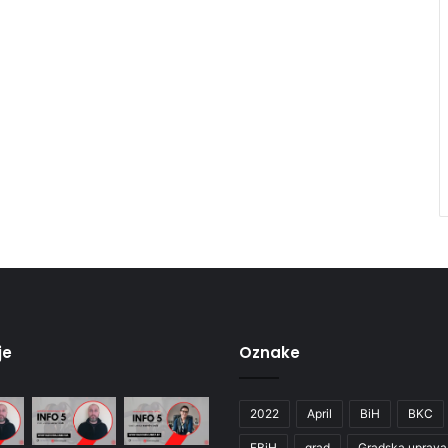
je
Oznake
2022
April
BiH
BKC
FBiH
grad
Gradska uprava