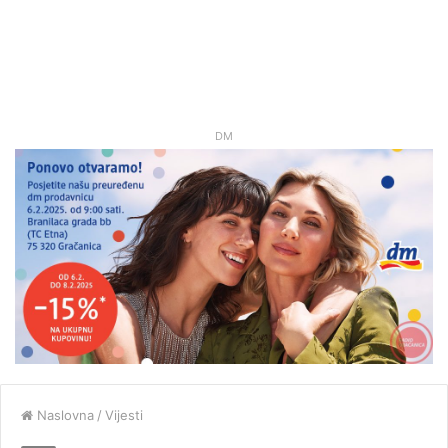
DM
Naslovna
/
Vijesti