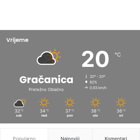
Vrijeme
20
℃
Gračanica
32º - 20º
82%
0.93 km/h
Pretežno Oblačno
32
34
37
38
36
℃
℃
℃
℃
℃
sub
ned
pon
uto
sri
Popularno
Najnoviji
Komentari