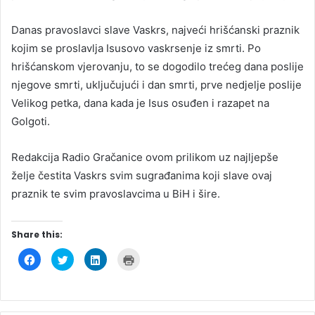
Danas pravoslavci slave Vaskrs, najveći hrišćanski praznik
kojim se proslavlja Isusovo vaskrsenje iz smrti. Po
hrišćanskom vjerovanju, to se dogodilo trećeg dana poslije
njegove smrti, uključujući i dan smrti, prve nedjelje poslije
Velikog petka, dana kada je Isus osuđen i razapet na
Golgoti.
Redakcija Radio Gračanice ovom prilikom uz najljepše
želje čestita Vaskrs svim sugrađanima koji slave ovaj
praznik te svim pravoslavcima u BiH i šire.
Share this:
C
C
C
C
l
l
l
l
i
i
i
i
c
c
c
c
k
k
k
k
t
t
t
t
o
o
o
o