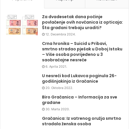
Za dvadesetak dana počinje
povlačenje ovih novčanica iz opticaja:
Šta građani trebaju uraditi?
12. Decembra 2024.
Crna hronika – Suicid u Pribavi,
smrtno stradao pješak u Doboj Istoku
– Više osoba povrijeđeno u 3
saobraćajne nesreće
6. Aprila 2021.
U nesreći kod Lukavca poginula 26-
godišnjakinja iz Gračanice
20. Oktobra 2022.
Biro Gračanica – Informacija za sve
građane
30. Marta 2020.
Gračanica: Iz vatrenog oružja smrtno
stradala ženska osoba