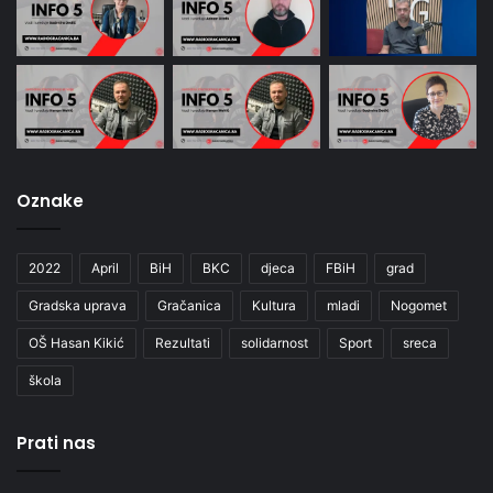
Oznake
2022
April
BiH
BKC
djeca
FBiH
grad
Gradska uprava
Gračanica
Kultura
mladi
Nogomet
OŠ Hasan Kikić
Rezultati
solidarnost
Sport
sreca
škola
Prati nas