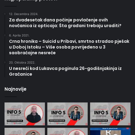
12. Decembra 2024.
Za dvadesetak dana počinje povlačenje ovih
novčanica iz opticaja: Šta građani trebaju uraditi?
6. Aprila 2021.
Crna hronika – Suicid u Pribavi, smrtno stradao pješak
u Doboj Istoku – Više osoba povrijeđeno u 3
saobraćajne nesreće
20. Oktobra 2022.
U nesreći kod Lukavca poginula 26-godišnjakinja iz
Gračanice
Najnovije