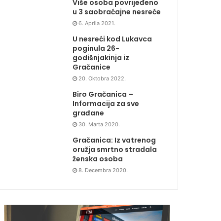
Više osoba povrijeđeno
u 3 saobraćajne nesreće
6. Aprila 2021.
U nesreći kod Lukavca
poginula 26-
godišnjakinja iz
Gračanice
20. Oktobra 2022.
Biro Gračanica –
Informacija za sve
građane
30. Marta 2020.
Gračanica: Iz vatrenog
oružja smrtno stradala
ženska osoba
8. Decembra 2020.