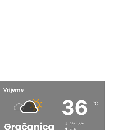
Vrijeme
36
℃
Gračanica
36º - 22º
28%