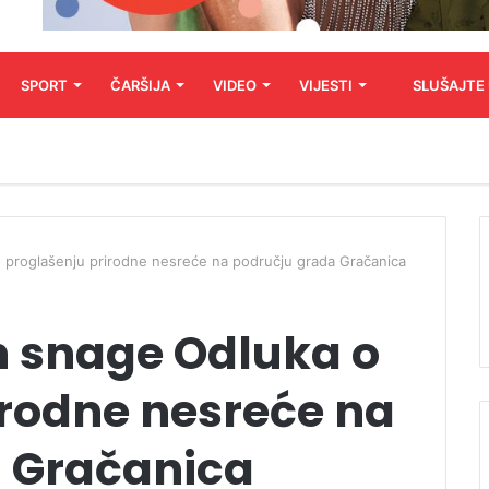
SPORT
ČARŠIJA
VIDEO
VIJESTI
SLUŠAJTE
o proglašenju prirodne nesreće na području grada Gračanica
n snage Odluka o
irodne nesreće na
 Gračanica