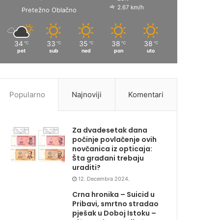
2.67 km/h
Pretežno Oblačno
34
33
35
38
38
℃
℃
℃
℃
℃
pet
sub
ned
pon
uto
Popularno
Najnoviji
Komentari
Za dvadesetak dana
počinje povlačenje ovih
novčanica iz opticaja:
Šta građani trebaju
uraditi?
12. Decembra 2024.
Crna hronika – Suicid u
Pribavi, smrtno stradao
pješak u Doboj Istoku –