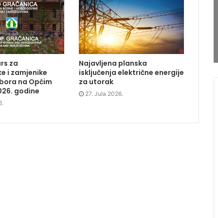
rs za
Najavljena planska
e i zamjenike
isključenja električne energije
dbora na Općim
za utorak
026. godine
27. Jula 2026.
6.