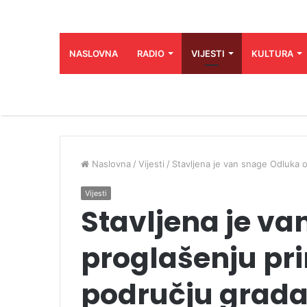
NASLOVNA
RADIO
VIJESTI
KULTURA
Naslovna
/
Vijesti
/
Stavljena je van snage Odluka 
Vijesti
Stavljena je va
proglašenju pr
području grada