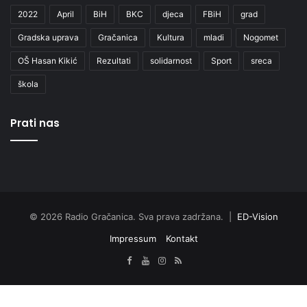
2022
April
BiH
BKC
djeca
FBiH
grad
Gradska uprava
Gračanica
Kultura
mladi
Nogomet
OŠ Hasan Kikić
Rezultati
solidarnost
Sport
sreca
škola
Prati nas
© 2026 Radio Gračanica. Sva prava zadržana. |
ED-Vision
Impressum
Kontakt