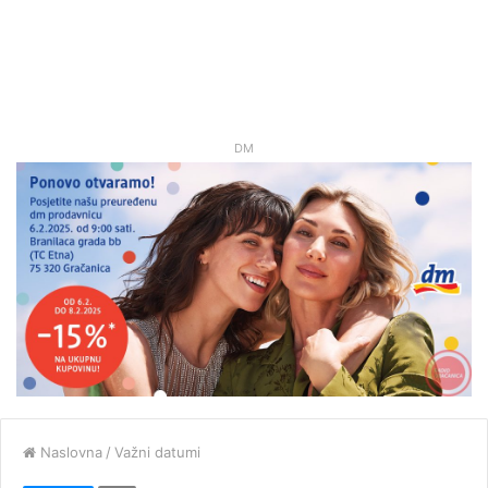
DM
Naslovna
/
Važni datumi