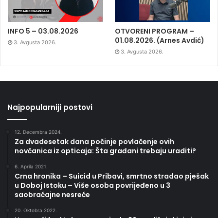
INFO 5 – 03.08.2026
OTVORENI PROGRAM –
01.08.2026. (Arnes Avdić)
3. Avgusta 2026.
3. Avgusta 2026.
Najpopularniji postovi
12. Decembra 2024.
Za dvadesetak dana počinje povlačenje ovih
novčanica iz opticaja: Šta građani trebaju uraditi?
6. Aprila 2021.
Crna hronika – Suicid u Pribavi, smrtno stradao pješak
u Doboj Istoku – Više osoba povrijeđeno u 3
saobraćajne nesreće
20. Oktobra 2022.