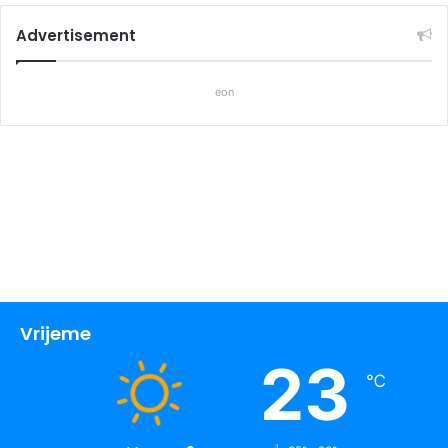
Advertisement
eon
Vrijeme
23
℃