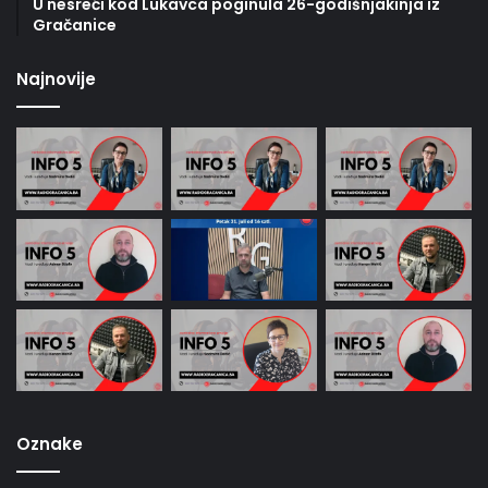
U nesreći kod Lukavca poginula 26-godišnjakinja iz
Gračanice
Najnovije
Oznake