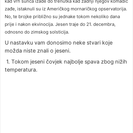
kad vrh sunca izađe do trenutka kad zadnji njegov komadić
zađe, istaknuli su iz Američkog mornaričkog opservatorija.
No, te brojke približno su jednake tokom nekoliko dana
prije i nakon ekvinocija. Jesen traje do 21. decembra,
odnosno do zimskog solsticija.
U nastavku vam donosimo neke stvari koje
možda niste znali o jeseni.
1. Tokom jeseni čovjek najbolje spava zbog nižih
temperatura.