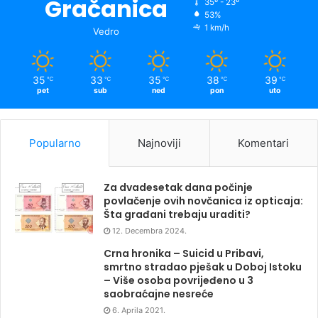
Gračanica
35º - 23º
53%
1 km/h
Vedro
35
33
35
38
39
℃
℃
℃
℃
℃
pet
sub
ned
pon
uto
Popularno
Najnoviji
Komentari
Za dvadesetak dana počinje
povlačenje ovih novčanica iz opticaja:
Šta građani trebaju uraditi?
12. Decembra 2024.
Crna hronika – Suicid u Pribavi,
smrtno stradao pješak u Doboj Istoku
– Više osoba povrijeđeno u 3
saobraćajne nesreće
6. Aprila 2021.