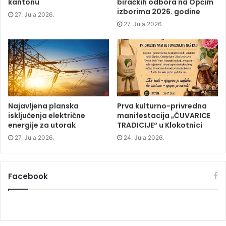
kantonu
biračkih odbora na Općim
i
n
i
w
izborima 2026. godine
n
n
n
)
27. Jula 2026.
n
e
n
e
w
e
27. Jula 2026.
w
w
w
w
i
w
i
n
i
n
d
n
d
o
d
o
w
o
w
)
w
)
)
Najavljena planska
Prva kulturno-privredna
isključenja električne
manifestacija „ČUVARICE
energije za utorak
TRADICIJE“ u Klokotnici
27. Jula 2026.
24. Jula 2026.
Facebook