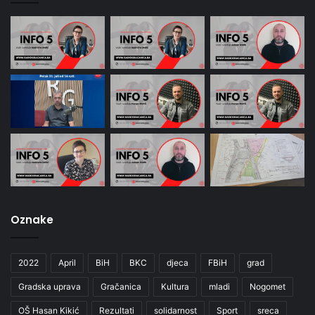
Oznake
2022
April
BiH
BKC
djeca
FBiH
grad
Gradska uprava
Gračanica
Kultura
mladi
Nogomet
OŠ Hasan Kikić
Rezultati
solidarnost
Sport
sreca