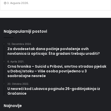
3. Avgusta 2026.
Najpopularniji postovi
12. Decembra 2024.
Za dvadesetak dana počinje povlačenje ovih
novčanica iz opticaja: Šta građani trebaju uraditi?
6. Aprila 2021.
Crna hronika – Suicid u Pribavi, smrtno stradao pješak
u Doboj Istoku – Više osoba povrijeđeno u 3
saobraćajne nesreće
20. Oktobra 2022.
U nesreći kod Lukavca poginula 26-godišnjakinja iz
Gračanice
Najnovije