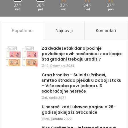
37
36
33
34
37
℃
℃
℃
℃
℃
čet
pet
sub
ned
pon
Popularno
Najnoviji
Komentari
Za dvadesetak dana počinje
povlačenje ovih novčanica iz opticaja:
Šta građani trebaju uraditi?
12. Decembra 2024.
Crna hronika – Suicid u Pribavi,
smrtno stradao pješak u Doboj Istoku
– Više osoba povrijeđeno u 3
saobraćajne nesreće
6. Aprila 2021.
U nesreći kod Lukavca poginula 26-
godišnjakinja iz Gračanice
20. Oktobra 2022.