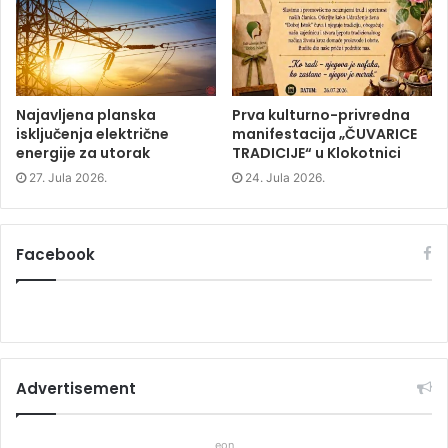
n
d
n
d
o
d
o
w
o
w
)
w
)
)
Najavljena planska
Prva kulturno-privredna
isključenja električne
manifestacija „ČUVARICE
energije za utorak
TRADICIJE“ u Klokotnici
27. Jula 2026.
24. Jula 2026.
Facebook
Advertisement
eon