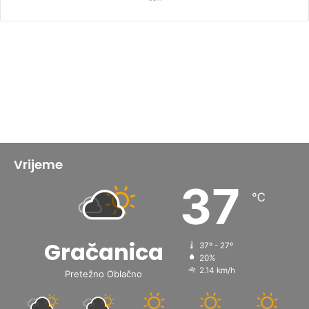
Vrijeme
37
℃
Gračanica
37º - 27º
20%
2.14 km/h
Pretežno Oblačno