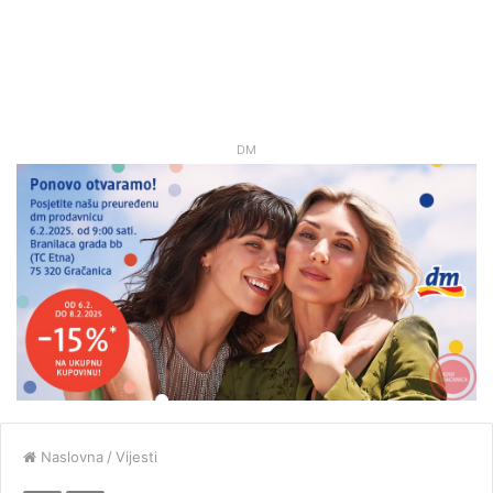
DM
Naslovna
/
Vijesti