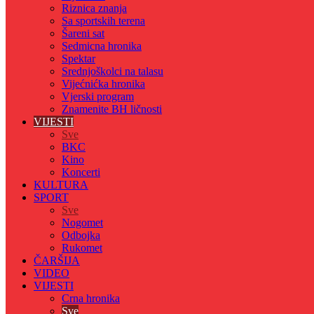
Riznica znanja
Sa sportskih terena
Šareni sat
Sedmicna hronika
Spektar
Srednjoškolci na talasu
Vijećnićka hronika
Vjerski program
Znamenite BH ličnosti
VIJESTI
Sve
BKC
Kino
Koncerti
KULTURA
SPORT
Sve
Nogomet
Odbojka
Rukomet
ČARŠIJA
VIDEO
VIJESTI
Crna hronika
Sve