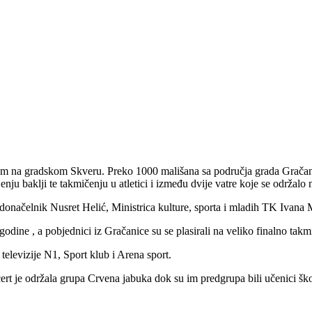
m na gradskom Skveru. Preko 1000 mališana sa područja grada Gračani
ju baklji te takmičenju u atletici i između dvije vatre koje se održalo 
donačelnik Nusret Helić, Ministrica kulture, sporta i mladih TK Ivana M
odine , a pobjednici iz Gračanice su se plasirali na veliko finalno takm
televizije N1, Sport klub i Arena sport.
rt je održala grupa Crvena jabuka dok su im predgrupa bili učenici š