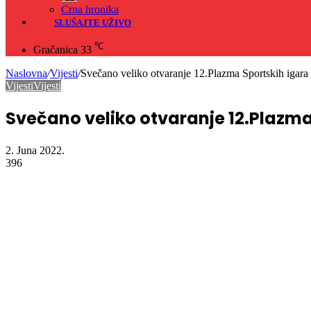
Crna hronika
SLUŠAJTE UŽIVO
℃
Gračanica
33
Naslovna
/
Vijesti
/
Svečano veliko otvaranje 12.Plazma Sportskih igara
Vijesti
Vijesti
Svečano veliko otvaranje 12.Plazma
2. Juna 2022.
396