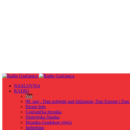
NASLOVNA
RADIO
Sve
09. maj - Dan pobjede nad fašizmom, Dan Europe i Dan Z
Biznis Info
Gračanička hronika
Historijska čitanka
Hronika Gradskog vijeća
Indirektno