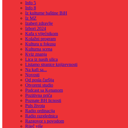
Info 5
Info 8
Iz kulturne baštine BiH
Iz MZ
Izaberi zdravlje
Izbori 2024
Kafa s vijećnikom
Kolažni program
Kultura u fokusu
Kulturna scena
Kviz znanja
Lica iz nasih ulica
Listamo stranice knjizevnosti
Na kafi sa...
Novosti
Od posla čaršija
Otvoreni studio
Podcast sa Kenanom
Pozitivna priča
Poznate BH licnosti
Puls života
Radio ordinacija
Radio razglednica
Razgovor s povodom
Riječ više