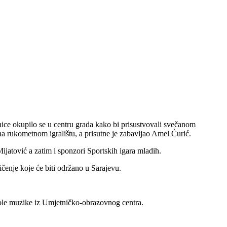
ce okupilo se u centru grada kako bi prisustvovali svečanom
na rukometnom igralištu, a prisutne je zabavljao Amel Ćurić.
ijatović a zatim i sponzori Sportskih igara mladih.
ičenje koje će biti održano u Sarajevu.
kole muzike iz Umjetničko-obrazovnog centra.