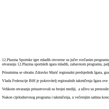
12.Plazma Sportske igre mladih otvorene su jučer svečanim programo
otvaranju 12.Plazma sportskih igara mladih, zabavnom programu, paljen
Prisutnima se obratio Zdravko Marić regionalni predsjednik Igara, gra
Vlada Federacije BiH je pokrovitelj regionalnih takmičenja Igara ove g
Velikom otvaranju prisustvovali su brojni mediji, a uživo su prenosile 
Nakon cijelodnevnog programa i takmičenja, u večernjim satima konce