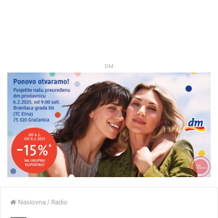
DM
Naslovna
/
Radio