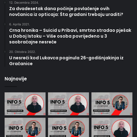
12. Decembra 2024.
Za dvadesetak dana počinje povlačenje ovih
novčanica iz opticaja: Šta građani trebaju uraditi?
6. Aprila 2021.
Crna hronika – Suicid u Pribavi, smrtno stradao pješak
u Doboj Istoku – Više osoba povrijeđeno u 3
saobraćajne nesreće
20. Oktobra 2022.
U nesreći kod Lukavca poginula 26-godišnjakinja iz
Gračanice
Najnovije