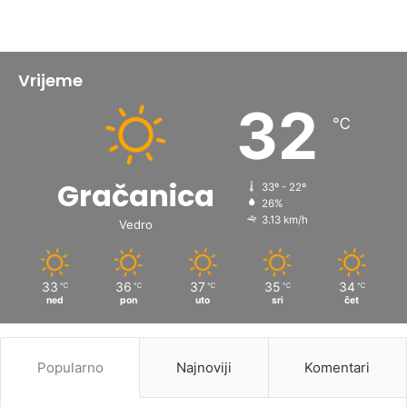
Vrijeme
32
℃
Gračanica
33º - 22º
26%
3.13 km/h
Vedro
33
36
37
35
34
℃
℃
℃
℃
℃
ned
pon
uto
sri
čet
Popularno
Najnoviji
Komentari