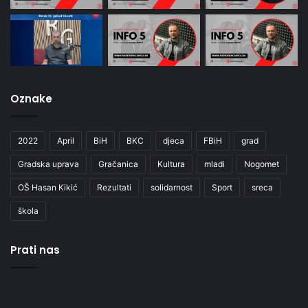
Oznake
2022
April
BiH
BKC
djeca
FBiH
grad
Gradska uprava
Gračanica
Kultura
mladi
Nogomet
OŠ Hasan Kikić
Rezultati
solidarnost
Sport
sreca
škola
Prati nas