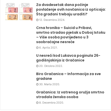
Za dvadesetak dana počinje
povlačenje ovih novčanica iz opticaja:
Šta građani trebaju uraditi?
12. Decembra 2024.
Crna hronika – Suicid u Pribavi,
smrtno stradao pješak u Doboj Istoku
– Više osoba povrijeđeno u 3
saobraćajne nesreće
6. Aprila 2021.
U nesreći kod Lukavca poginula 26-
godišnjakinja iz Gračanice
20. Oktobra 2022.
Biro Gračanica – Informacija za sve
građane
30. Marta 2020.
Gračanica: Iz vatrenog oružja smrtno
stradala ženska osoba
8. Decembra 2020.