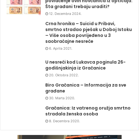
povlačenje ovih novčanica iz opticaja:
Šta građani trebaju uraditi?
12. Decembra 2024.
Crna hronika – Suicid u Pribavi,
smrtno stradao pješak u Doboj Istoku
– Više osoba povrijeđeno u 3
saobraćajne nesreće
6. Aprila 2021.
U nesreći kod Lukavca poginula 26-
godišnjakinja iz Gračanice
20. Oktobra 2022.
Biro Gračanica – Informacija za sve
građane
30. Marta 2020.
Gračanica: Iz vatrenog oružja smrtno
stradala ženska osoba
8. Decembra 2020.