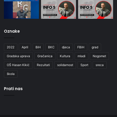
Oznake
2022
April
BiH
BKC
djeca
FBiH
grad
Gradska uprava
Gračanica
Kultura
mladi
Nogomet
OŠ Hasan Kikić
Rezultati
solidarnost
Sport
sreca
škola
Prati nas