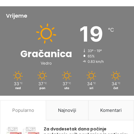
Vrijeme
19
℃
Gračanica
33º - 19º
65%
0.83 km/h
Vedro
33
37
37
34
34
℃
℃
℃
℃
℃
ned
pon
uto
sri
čet
Popularno
Najnoviji
Komentari
Za dvadesetak dana počinje