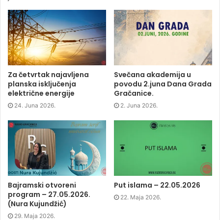
o
o
o
(
n
n
n
O
F
T
L
p
a
w
i
e
c
i
n
n
e
t
k
s
b
t
e
i
o
e
d
n
o
r
I
n
k
(
n
e
(
O
(
w
O
p
O
w
p
e
p
i
Za četvrtak najavljena
Svečana akademija u
e
n
e
n
planska isključenja
povodu 2.juna Dana Grada
n
s
n
d
s
i
s
o
električne energije
Gračanice.
i
n
i
w
n
n
n
)
24. Juna 2026.
2. Juna 2026.
n
e
n
e
w
e
w
w
w
w
i
w
i
n
i
n
d
n
d
o
d
o
w
o
w
)
w
)
)
Bajramski otvoreni
Put islama – 22.05.2026
program – 27.05.2026.
22. Maja 2026.
(Nura Kujundžić)
29. Maja 2026.