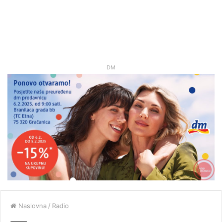
DM
Naslovna
/
Radio