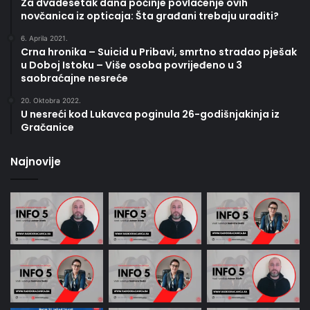
Za dvadesetak dana počinje povlačenje ovih
novčanica iz opticaja: Šta građani trebaju uraditi?
6. Aprila 2021.
Crna hronika – Suicid u Pribavi, smrtno stradao pješak
u Doboj Istoku – Više osoba povrijeđeno u 3
saobraćajne nesreće
20. Oktobra 2022.
U nesreći kod Lukavca poginula 26-godišnjakinja iz
Gračanice
Najnovije