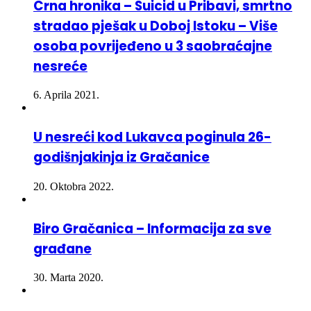
Crna hronika – Suicid u Pribavi, smrtno
stradao pješak u Doboj Istoku – Više
osoba povrijeđeno u 3 saobraćajne
nesreće
6. Aprila 2021.
U nesreći kod Lukavca poginula 26-
godišnjakinja iz Gračanice
20. Oktobra 2022.
Biro Gračanica – Informacija za sve
građane
30. Marta 2020.