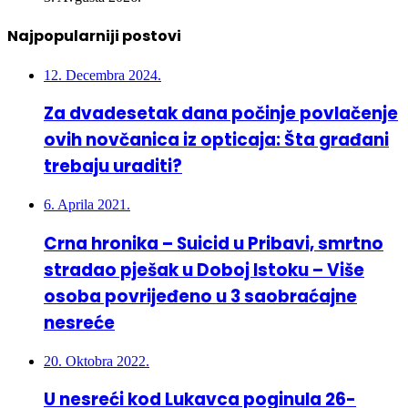
3. Avgusta 2026.
Najpopularniji postovi
12. Decembra 2024.
Za dvadesetak dana počinje povlačenje
ovih novčanica iz opticaja: Šta građani
trebaju uraditi?
6. Aprila 2021.
Crna hronika – Suicid u Pribavi, smrtno
stradao pješak u Doboj Istoku – Više
osoba povrijeđeno u 3 saobraćajne
nesreće
20. Oktobra 2022.