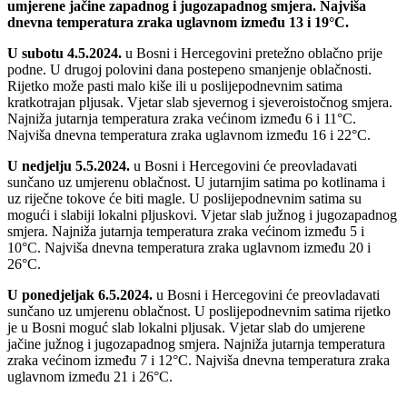
Danas u Bosni i Hercegovini pretežno oblačno vrijeme, većinom
sa slabom kišom ili kraćim lokalnim pljuskom. Vjetar slab do
umjerene jačine zapadnog i jugozapadnog smjera. Najviša
dnevna temperatura zraka uglavnom između 13 i 19°C.
U subotu 4.5.2024.
u Bosni i Hercegovini pretežno oblačno prije
podne. U drugoj polovini dana postepeno smanjenje oblačnosti.
Rijetko može pasti malo kiše ili u poslijepodnevnim satima
kratkotrajan pljusak. Vjetar slab sjevernog i sjeveroistočnog smjera.
Najniža jutarnja temperatura zraka većinom između 6 i 11°C.
Najviša dnevna temperatura zraka uglavnom između 16 i 22°C.
U nedjelju 5.5.2024.
u Bosni i Hercegovini će preovladavati
sunčano uz umjerenu oblačnost. U jutarnjim satima po kotlinama i
uz riječne tokove će biti magle. U poslijepodnevnim satima su
mogući i slabiji lokalni pljuskovi. Vjetar slab južnog i jugozapadnog
smjera. Najniža jutarnja temperatura zraka većinom između 5 i
10°C. Najviša dnevna temperatura zraka uglavnom između 20 i
26°C.
U ponedjeljak 6.5.2024.
u Bosni i Hercegovini će preovladavati
sunčano uz umjerenu oblačnost. U poslijepodnevnim satima rijetko
je u Bosni moguć slab lokalni pljusak. Vjetar slab do umjerene
jačine južnog i jugozapadnog smjera. Najniža jutarnja temperatura
zraka većinom između 7 i 12°C. Najviša dnevna temperatura zraka