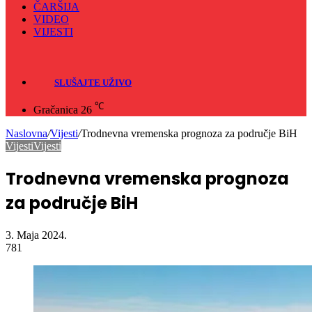
Odbojka
Rukomet
ČARŠIJA
VIDEO
VIJESTI
Sve
Crna hronika
SLUŠAJTE UŽIVO
℃
Gračanica
26
Naslovna
/
Vijesti
/
Trodnevna vremenska prognoza za područje BiH
Vijesti
Vijesti
Trodnevna vremenska prognoza
za područje BiH
3. Maja 2024.
781