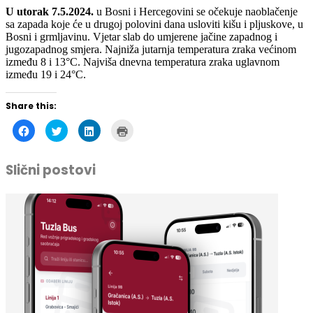
U utorak 7.5.2024.
u Bosni i Hercegovini se očekuje naoblačenje
sa zapada koje će u drugoj polovini dana usloviti kišu i pljuskove, u
Bosni i grmljavinu. Vjetar slab do umjerene jačine zapadnog i
jugozapadnog smjera. Najniža jutarnja temperatura zraka većinom
između 8 i 13°C. Najviša dnevna temperatura zraka uglavnom
između 19 i 24°C.
Share this:
Click
Click
Click
Click
to
to
to
to
share
share
share
print
on
on
on
(Opens
Facebook
Twitter
LinkedIn
in
Slični postovi
(Opens
(Opens
(Opens
new
in
in
in
window)
new
new
new
window)
window)
window)