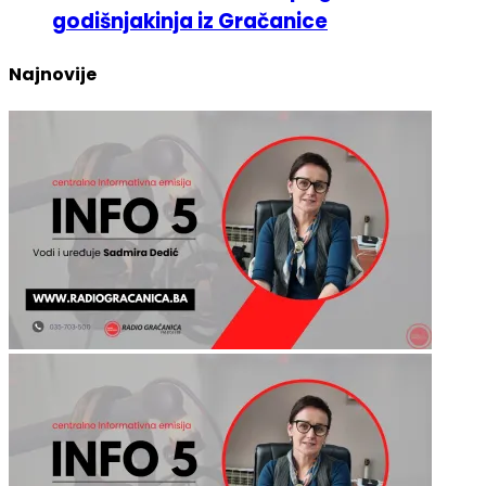
U nesreći kod Lukavca poginula 26-
godišnjakinja iz Gračanice
Najnovije