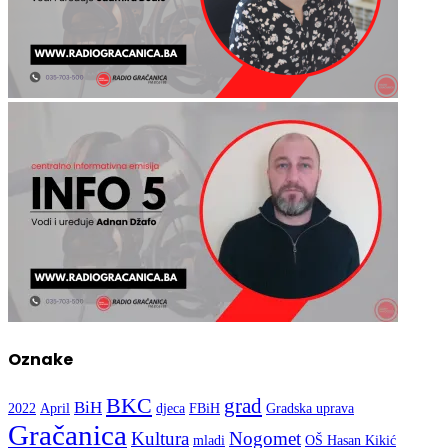
Oznake
BKC
grad
BiH
2022
April
djeca
FBiH
Gradska uprava