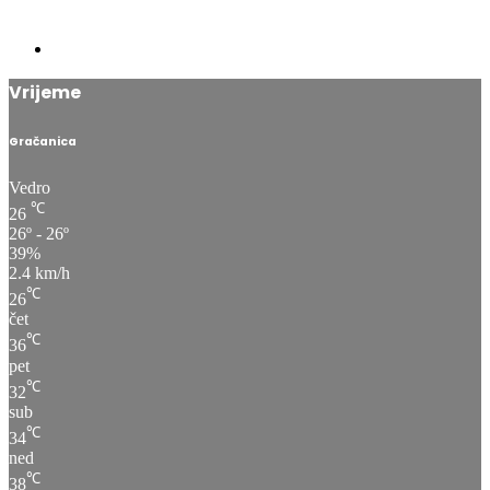
Vrijeme
Gračanica
Vedro
℃
26
26º - 26º
39%
2.4 km/h
℃
26
čet
℃
36
pet
℃
32
sub
℃
34