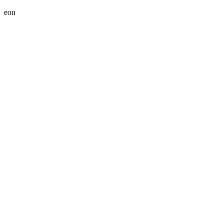
Advertisement
eon