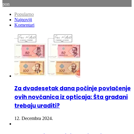
ned
℃
38
pon
Popularno
Najnoviji
Komentari
Za dvadesetak dana počinje povlačenje
ovih novčanica iz opticaja: Šta građani
trebaju uraditi?
12. Decembra 2024.