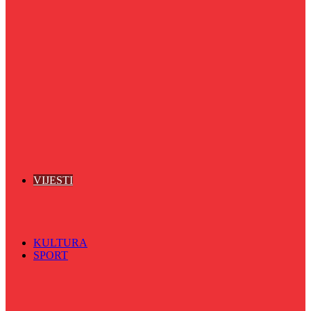
Pozitivna priča
Poznate BH licnosti
Puls života
Radio ordinacija
Radio razglednica
Razgovor s povodom
Riječ više
Riznica znanja
Sa sportskih terena
Šareni sat
Sedmicna hronika
Spektar
Srednjoškolci na talasu
Vijećnićka hronika
Vjerski program
Znamenite BH ličnosti
VIJESTI
Sve
BKC
Kino
Koncerti
KULTURA
SPORT
Sve
Nogomet