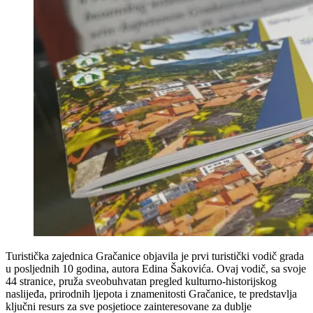
Turistička zajednica Gračanice objavila je prvi turistički vodič grada
u posljednih 10 godina, autora Edina Šakovića. Ovaj vodič, sa svoje
44 stranice, pruža sveobuhvatan pregled kulturno-historijskog
naslijeđa, prirodnih ljepota i znamenitosti Gračanice, te predstavlja
ključni resurs za sve posjetioce zainteresovane za dublje