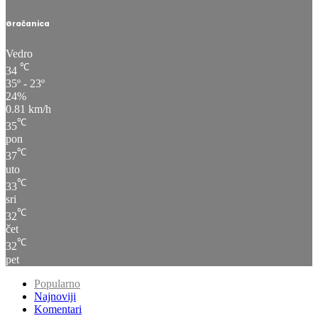
Gračanica
Vedro
℃
34
35º - 23º
24%
0.81 km/h
℃
35
pon
℃
37
uto
℃
33
sri
℃
32
čet
℃
32
pet
Popularno
Najnoviji
Komentari