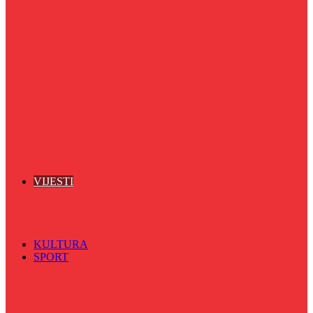
Puls života
Radio ordinacija
Radio razglednica
Razgovor s povodom
Riječ više
Riznica znanja
Sa sportskih terena
Šareni sat
Sedmicna hronika
Spektar
Srednjoškolci na talasu
Vijećnićka hronika
Vjerski program
Znamenite BH ličnosti
VIJESTI
Sve
BKC
Kino
Koncerti
KULTURA
SPORT
Sve
Nogomet
Odbojka
Rukomet