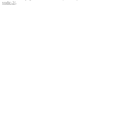
vodic-2/
.