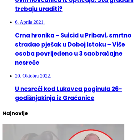
trebaju uraditi?
6. Aprila 2021.
Crna hronika – Suicid u Pribavi, smrtno
stradao pješak u Doboj Istoku – Više
osoba povrijeđeno u 3 saobraćajne
nesreće
20. Oktobra 2022.
U nesreći kod Lukavca poginula 26-
godišnjakinja iz Gračanice
Najnovije