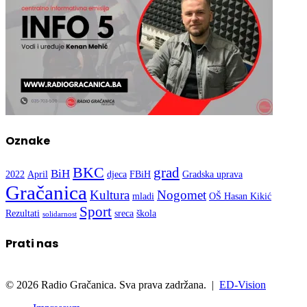
Oznake
BKC
grad
BiH
2022
April
djeca
FBiH
Gradska uprava
Gračanica
Kultura
Nogomet
mladi
OŠ Hasan Kikić
Sport
Rezultati
sreca
škola
solidarnost
Prati nas
© 2026 Radio Gračanica. Sva prava zadržana. |
ED-Vision