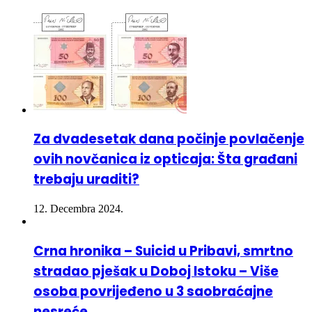
Za dvadesetak dana počinje povlačenje
ovih novčanica iz opticaja: Šta građani
trebaju uraditi?
12. Decembra 2024.
Crna hronika – Suicid u Pribavi, smrtno
stradao pješak u Doboj Istoku – Više
osoba povrijeđeno u 3 saobraćajne
nesreće