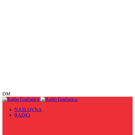
DM
NASLOVNA
RADIO
Sve
09. maj - Dan pobjede nad fašizmom, Dan Europe i
Dan Zlatnih ljiljana