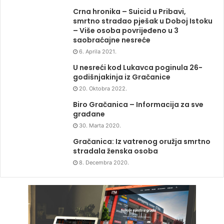
Crna hronika – Suicid u Pribavi,
smrtno stradao pješak u Doboj Istoku
– Više osoba povrijeđeno u 3
saobraćajne nesreće
6. Aprila 2021.
U nesreći kod Lukavca poginula 26-
godišnjakinja iz Gračanice
20. Oktobra 2022.
Biro Gračanica – Informacija za sve
građane
30. Marta 2020.
Gračanica: Iz vatrenog oružja smrtno
stradala ženska osoba
8. Decembra 2020.