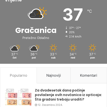
37
℃
Gračanica
37º - 27º
20%
2.14 km/h
Pretežno Oblačno
37
36
33
34
37
℃
℃
℃
℃
℃
čet
pet
sub
ned
pon
Popularno
Najnoviji
Komentari
Za dvadesetak dana počinje
povlačenje ovih novčanica iz opticaja:
Šta građani trebaju uraditi?
12. Decembra 2024.