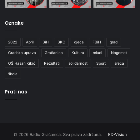
Oznake
2022
April
BiH
BKC
djeca
FBiH
grad
Gradska uprava
Gračanica
Kultura
mladi
Nogomet
OŠ Hasan Kikić
Rezultati
solidarnost
Sport
sreca
škola
Prati nas
© 2026 Radio Gračanica. Sva prava zadržana. |
ED-Vision