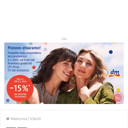
DM
Naslovna
/
Vijesti