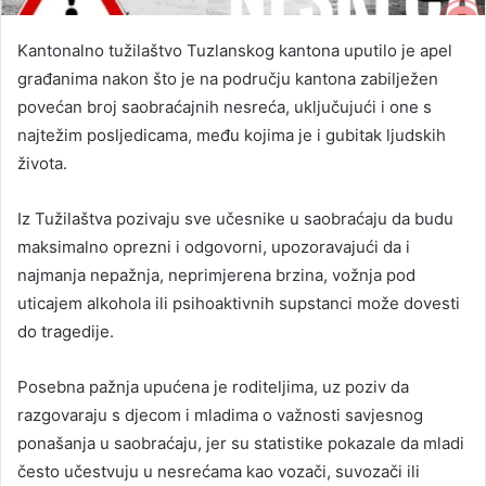
Kantonalno tužilaštvo Tuzlanskog kantona uputilo je apel
građanima nakon što je na području kantona zabilježen
povećan broj saobraćajnih nesreća, uključujući i one s
najtežim posljedicama, među kojima je i gubitak ljudskih
života.
Iz Tužilaštva pozivaju sve učesnike u saobraćaju da budu
maksimalno oprezni i odgovorni, upozoravajući da i
najmanja nepažnja, neprimjerena brzina, vožnja pod
uticajem alkohola ili psihoaktivnih supstanci može dovesti
do tragedije.
Posebna pažnja upućena je roditeljima, uz poziv da
razgovaraju s djecom i mladima o važnosti savjesnog
ponašanja u saobraćaju, jer su statistike pokazale da mladi
često učestvuju u nesrećama kao vozači, suvozači ili