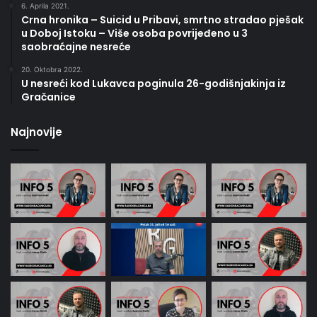
6. Aprila 2021.
Crna hronika – Suicid u Pribavi, smrtno stradao pješak
u Doboj Istoku – Više osoba povrijeđeno u 3
saobraćajne nesreće
20. Oktobra 2022.
U nesreći kod Lukavca poginula 26-godišnjakinja iz
Gračanice
Najnovije