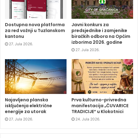
b
t
e
i
o
e
d
n
o
r
I
n
k
(
n
e
(
O
(
w
O
p
O
w
p
e
p
i
Dostupna nova platforma
Javni konkurs za
e
n
e
n
za red vožnji u Tuzlanskom
predsjednike i zamjenike
n
s
n
d
s
i
s
o
kantonu
biračkih odbora na Općim
i
n
i
w
izborima 2026. godine
n
n
n
)
27. Jula 2026.
n
e
n
e
w
e
27. Jula 2026.
w
w
w
w
i
w
i
n
i
n
d
n
d
o
d
o
w
o
w
)
w
)
)
Najavljena planska
Prva kulturno-privredna
isključenja električne
manifestacija „ČUVARICE
energije za utorak
TRADICIJE“ u Klokotnici
27. Jula 2026.
24. Jula 2026.