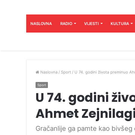
NASLOVNA
RADIO
VIJESTI
KULTURA
Naslovna
/
Sport
/
U 74. godini života preminuo Ah
Sport
U 74. godini ži
Ahmet Zejnilag
Gračanlije ga pamte kao bivšeg