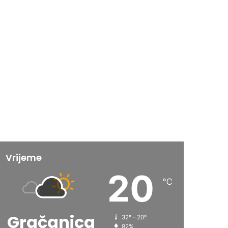
Vrijeme
20
℃
Gračanica
32º - 20º
82%