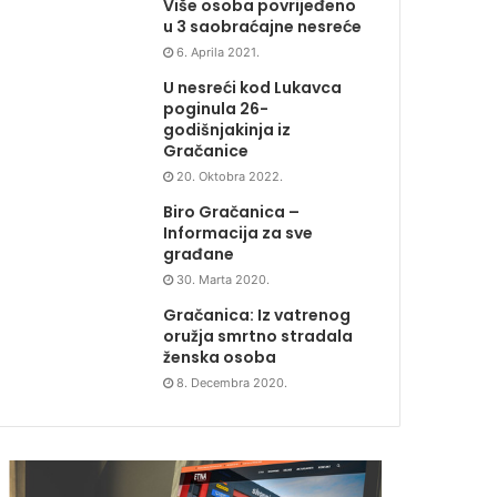
Više osoba povrijeđeno
u 3 saobraćajne nesreće
6. Aprila 2021.
U nesreći kod Lukavca
poginula 26-
godišnjakinja iz
Gračanice
20. Oktobra 2022.
Biro Gračanica –
Informacija za sve
građane
30. Marta 2020.
Gračanica: Iz vatrenog
oružja smrtno stradala
ženska osoba
8. Decembra 2020.