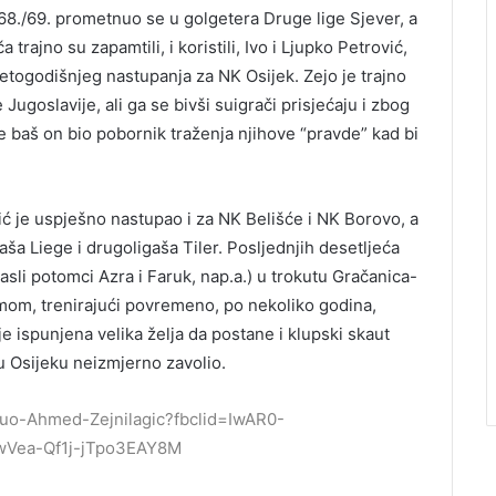
 68./69. prometnuo se u golgetera Druge lige Sjever, a
trajno su zapamtili, i koristili, Ivo i Ljupko Petrović,
 petogodišnjeg nastupanja za NK Osijek. Zejo je trajno
ugoslavije, ali ga se bivši suigrači prisjećaju i zbog
e baš on bio pobornik traženja njihove “pravde” kad bi
gić je uspješno nastupao i za NK Belišće i NK Borovo, a
gaša Liege i drugoligaša Tiler. Posljednjih desetljeća
rasli potomci Azra i Faruk, nap.a.) u trokutu Gračanica-
mom, trenirajući povremeno, po nekoliko godina,
e ispunjena velika želja da postane i klupski skaut
 u Osijeku neizmjerno zavolio.
nuo-Ahmed-Zejnilagic?fbclid=IwAR0-
Vea-Qf1j-jTpo3EAY8M