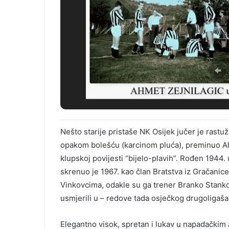
Nešto starije pristaše NK Osijek jučer je rastuži
opakom bolešću (karcinom pluća), preminuo Ahm
klupskoj povijesti “bijelo-plavih”. Rođen 1944
skrenuo je 1967. kao član Bratstva iz Gračanice
Vinkovcima, odakle su ga trener Branko Stank
usmjerili u – redove tada osječkog drugoligaša
Elegantno visok, spretan i lukav u napadačkim 