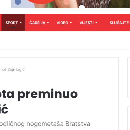
SPORT
ČARŠIJA
VIDEO
VIJESTI
SLUŠAJTE
met Zejnilagić
vota preminuo
ić
 odličnog nogometaša Bratstva