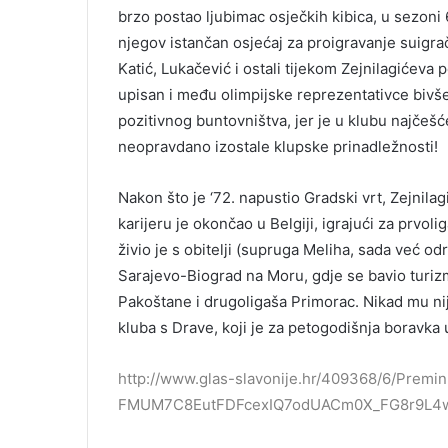
brzo postao ljubimac osječkih kibica, u sezoni
njegov istančan osjećaj za proigravanje suigrača 
Katić, Lukačević i ostali tijekom Zejnilagićeva
upisan i među olimpijske reprezentativce bivše J
pozitivnog buntovništva, jer je u klubu najčešć
neopravdano izostale klupske prinadležnosti!
Nakon što je ‘72. napustio Gradski vrt, Zejnila
karijeru je okončao u Belgiji, igrajući za prvoli
živio je s obitelji (supruga Meliha, sada već od
Sarajevo-Biograd na Moru, gdje se bavio turiz
Pakoštane i drugoligaša Primorac. Nikad mu nij
kluba s Drave, koji je za petogodišnja boravka
http://www.glas-slavonije.hr/409368/6/Premi
FMUM7C8EutFDFcexIQ7odUACm0X_FG8r9L4w