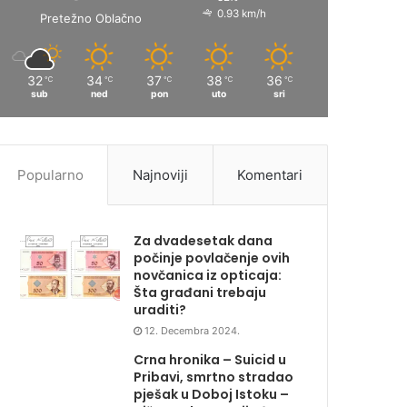
0.93 km/h
Pretežno Oblačno
32
34
37
38
36
℃
℃
℃
℃
℃
sub
ned
pon
uto
sri
Popularno
Najnoviji
Komentari
Za dvadesetak dana
počinje povlačenje ovih
novčanica iz opticaja:
Šta građani trebaju
uraditi?
12. Decembra 2024.
Crna hronika – Suicid u
Pribavi, smrtno stradao
pješak u Doboj Istoku –