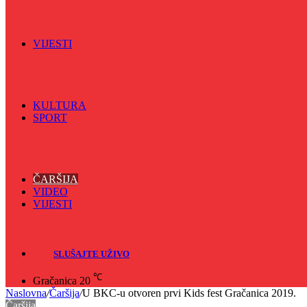
Spektar
Srednjoškolci na talasu
Vijećnićka hronika
Vjerski program
Znamenite BH ličnosti
VIJESTI
Sve
BKC
Kino
Koncerti
KULTURA
SPORT
Sve
Nogomet
Odbojka
Rukomet
ČARŠIJA
VIDEO
VIJESTI
Sve
Crna hronika
SLUŠAJTE UŽIVO
℃
Gračanica
20