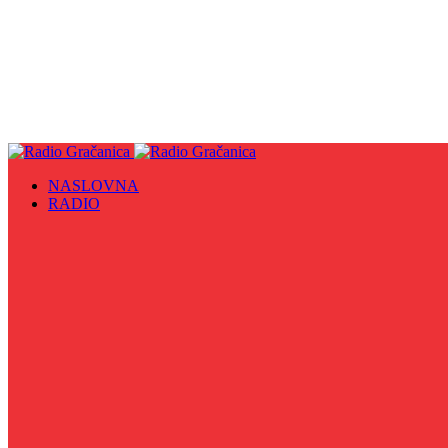
NASLOVNA
RADIO
Sve
09. maj - Dan pobjede nad fašizmom, Dan Europe i Dan Z
Biznis Info
Gračanička hronika
Historijska čitanka
Hronika Gradskog vijeća
Indirektno
Info 5
Info 8
Iz kulturne baštine BiH
Iz MZ