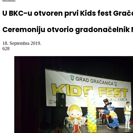
Naslovna
/
Čaršija
/
U BKC-u otvoren prvi Kids fest Gračanica 2019.
Čaršija
U BKC-u otvoren prvi Kids fest Grač
Ceremoniju otvorio gradonačelnik N
18. Septembra 2019.
628