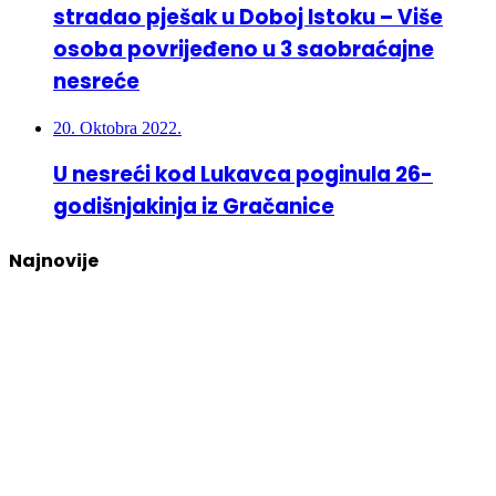
stradao pješak u Doboj Istoku – Više
osoba povrijeđeno u 3 saobraćajne
nesreće
20. Oktobra 2022.
U nesreći kod Lukavca poginula 26-
godišnjakinja iz Gračanice
Najnovije