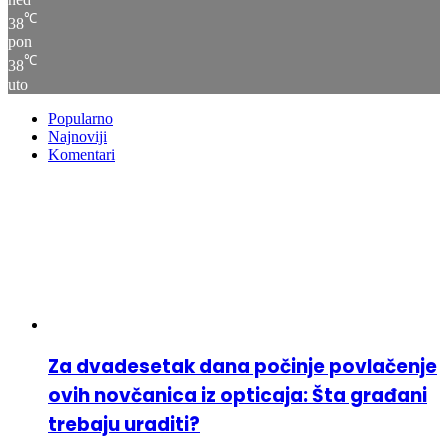
℃
38
pon
℃
38
uto
Popularno
Najnoviji
Komentari
Za dvadesetak dana počinje povlačenje
ovih novčanica iz opticaja: Šta građani
trebaju uraditi?