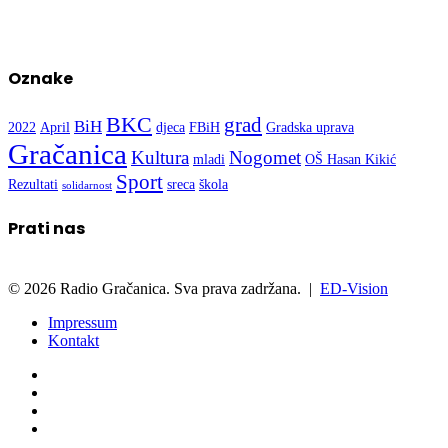
Oznake
BKC
grad
BiH
2022
April
djeca
FBiH
Gradska uprava
Gračanica
Kultura
Nogomet
mladi
OŠ Hasan Kikić
Sport
Rezultati
sreca
škola
solidarnost
Prati nas
© 2026 Radio Gračanica. Sva prava zadržana. |
ED-Vision
Impressum
Kontakt