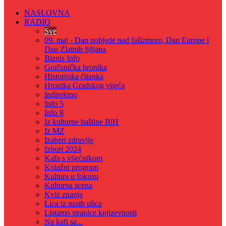
NASLOVNA
RADIO
Sve
09. maj - Dan pobjede nad fašizmom, Dan Europe i
Dan Zlatnih ljiljana
Biznis Info
Gračanička hronika
Historijska čitanka
Hronika Gradskog vijeća
Indirektno
Info 5
Info 8
Iz kulturne baštine BiH
Iz MZ
Izaberi zdravlje
Izbori 2024
Kafa s vijećnikom
Kolažni program
Kultura u fokusu
Kulturna scena
Kviz znanja
Lica iz nasih ulica
Listamo stranice knjizevnosti
Na kafi sa...