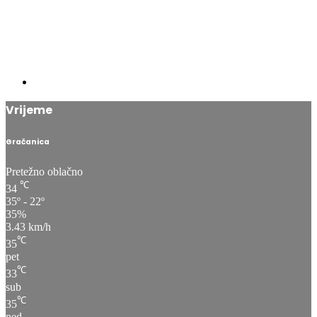
Vrijeme
Gračanica
Pretežno oblačno
℃
34
35º - 22º
35%
3.43 km/h
℃
35
pet
℃
33
sub
℃
35
ned