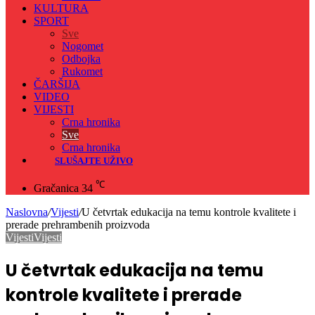
KULTURA
SPORT
Sve
Nogomet
Odbojka
Rukomet
ČARŠIJA
VIDEO
VIJESTI
Crna hronika
Sve
Crna hronika
SLUŠAJTE UŽIVO
℃
Gračanica
34
Naslovna
/
Vijesti
/
U četvrtak edukacija na temu kontrole kvalitete i
prerade prehrambenih proizvoda
Vijesti
Vijesti
U četvrtak edukacija na temu
kontrole kvalitete i prerade