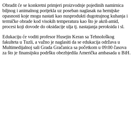
Obradit će se konkretni primjeri proizvodnje pojedinih namirnica
biljnog i animalnog porijekla uz poseban naglasak na hemijske
opasnosti koje mogu nastati kao nusprodukti dugotrajnog kuhanja i
termičke obrade kod visokih temperatura kao što je akril-amid,
procesi koji dovode do oksidacije ulja tj. nastajanja peroksida i sl.
Edukaciju će voditi profesor Husejin Keran sa Tehnološkog
fakulteta u Tuzli, a važno je naglasiti da se edukacija održava u
Multimedijalnoj sali Grada Gračanica sa početkom u 09:00 časova
za što je finansijsku podršku obezbjedila Američka ambasada u BiH.