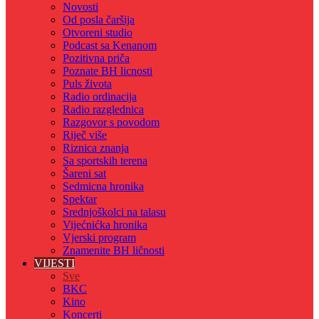
Novosti
Od posla čaršija
Otvoreni studio
Podcast sa Kenanom
Pozitivna priča
Poznate BH licnosti
Puls života
Radio ordinacija
Radio razglednica
Razgovor s povodom
Riječ više
Riznica znanja
Sa sportskih terena
Šareni sat
Sedmicna hronika
Spektar
Srednjoškolci na talasu
Vijećnićka hronika
Vjerski program
Znamenite BH ličnosti
VIJESTI
Sve
BKC
Kino
Koncerti