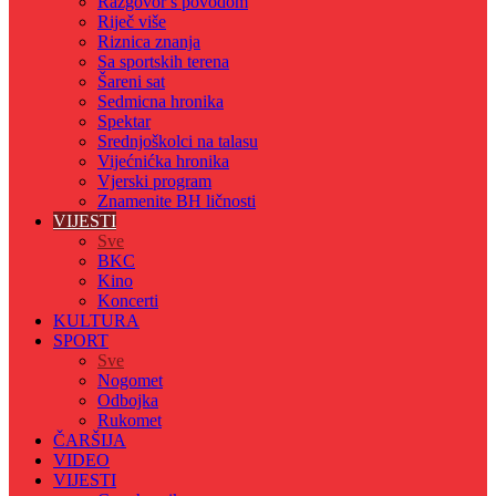
Razgovor s povodom
Riječ više
Riznica znanja
Sa sportskih terena
Šareni sat
Sedmicna hronika
Spektar
Srednjoškolci na talasu
Vijećnićka hronika
Vjerski program
Znamenite BH ličnosti
VIJESTI
Sve
BKC
Kino
Koncerti
KULTURA
SPORT
Sve
Nogomet
Odbojka
Rukomet
ČARŠIJA
VIDEO
VIJESTI