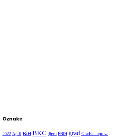
Oznake
BKC
grad
BiH
2022
April
djeca
FBiH
Gradska uprava