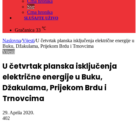
Crna hronika
Sve
Crna hronika
SLUŠAJTE UŽIVO
℃
Gračanica
33
Naslovna
/
Vijesti
/
U četvrtak planska isključenja električne energije u
Buku, Džakulama, Prijekom Brdu i Trnovcima
Vijesti
U četvrtak planska isključenja
električne energije u Buku,
Džakulama, Prijekom Brdu i
Trnovcima
29. Aprila 2020.
402