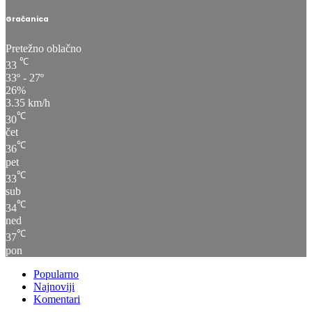
Gračanica
Pretežno oblačno
℃
33
33º - 27º
26%
3.35 km/h
℃
30
čet
℃
36
pet
℃
33
sub
℃
34
ned
℃
37
pon
Popularno
Najnoviji
Komentari