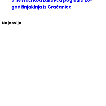
U nesreći kod Lukavca poginula 26-
godišnjakinja iz Gračanice
Najnovije