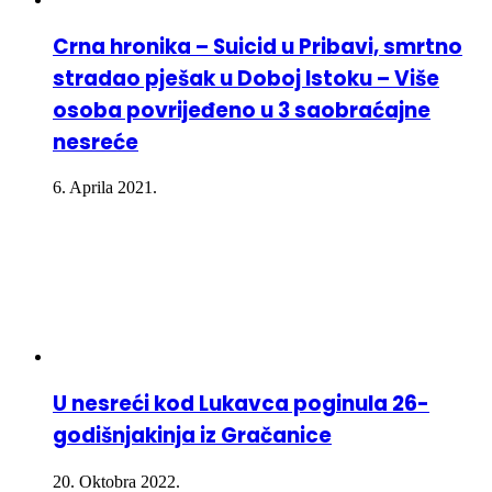
Crna hronika – Suicid u Pribavi, smrtno
stradao pješak u Doboj Istoku – Više
osoba povrijeđeno u 3 saobraćajne
nesreće
6. Aprila 2021.
U nesreći kod Lukavca poginula 26-
godišnjakinja iz Gračanice
20. Oktobra 2022.