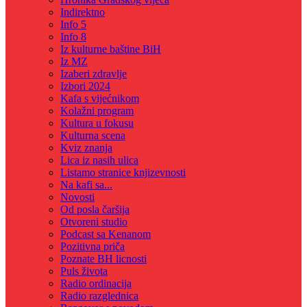
Indirektno
Info 5
Info 8
Iz kulturne baštine BiH
Iz MZ
Izaberi zdravlje
Izbori 2024
Kafa s vijećnikom
Kolažni program
Kultura u fokusu
Kulturna scena
Kviz znanja
Lica iz nasih ulica
Listamo stranice knjizevnosti
Na kafi sa...
Novosti
Od posla čaršija
Otvoreni studio
Podcast sa Kenanom
Pozitivna priča
Poznate BH licnosti
Puls života
Radio ordinacija
Radio razglednica