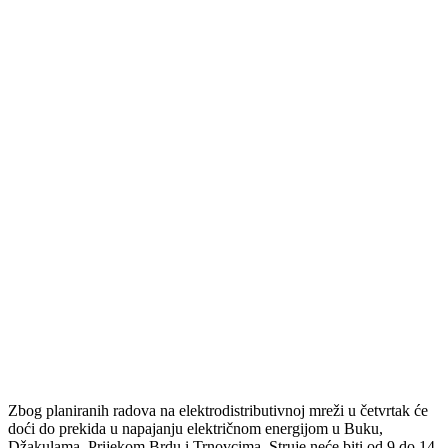
Zbog planiranih radova na elektrodistributivnoj mreži u četvrtak će
doći do prekida u napajanju električnom energijom u Buku,
Džakulama, Prijekom Brdu i Trnovcima. Struje neće biti od 9 do 14