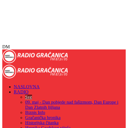
DM
NASLOVNA
RADIO
Sve
09. maj - Dan pobjede nad fašizmom, Dan Europe i
Dan Zlatnih ljiljana
Biznis Info
Gračanička hronika
Historijska čitanka
Hronika Gradskog vijeća