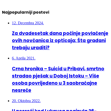
Najpopularniji postovi
12. Decembra 2024.
Za dvadesetak dana počinje povlačenje
ovih novčanica iz opticaja: Šta građani
trebaju uraditi?
6. Aprila 2021.
Crna hronika – Suicid u Pribavi, smrtno
stradao pješak u Doboj Istoku – Više
osoba povrijeđeno u 3 saobraćajne
nesreće
20. Oktobra 2022.