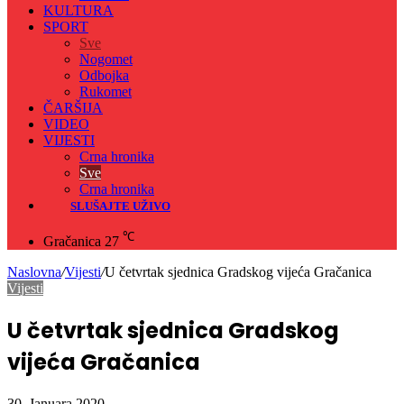
KULTURA
SPORT
Sve
Nogomet
Odbojka
Rukomet
ČARŠIJA
VIDEO
VIJESTI
Crna hronika
Sve
Crna hronika
SLUŠAJTE UŽIVO
℃
Gračanica
27
Naslovna
/
Vijesti
/
U četvrtak sjednica Gradskog vijeća Gračanica
Vijesti
U četvrtak sjednica Gradskog
vijeća Gračanica
30. Januara 2020.