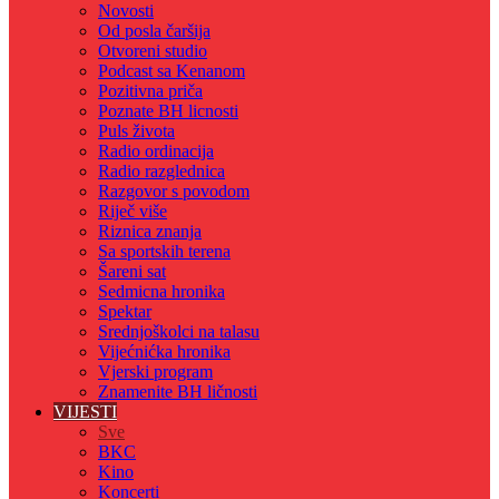
Novosti
Od posla čaršija
Otvoreni studio
Podcast sa Kenanom
Pozitivna priča
Poznate BH licnosti
Puls života
Radio ordinacija
Radio razglednica
Razgovor s povodom
Riječ više
Riznica znanja
Sa sportskih terena
Šareni sat
Sedmicna hronika
Spektar
Srednjoškolci na talasu
Vijećnićka hronika
Vjerski program
Znamenite BH ličnosti
VIJESTI
Sve
BKC
Kino
Koncerti