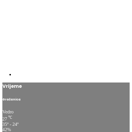
Vrijeme
Gračanica
Vedro
℃
27
35º - 24º
42%