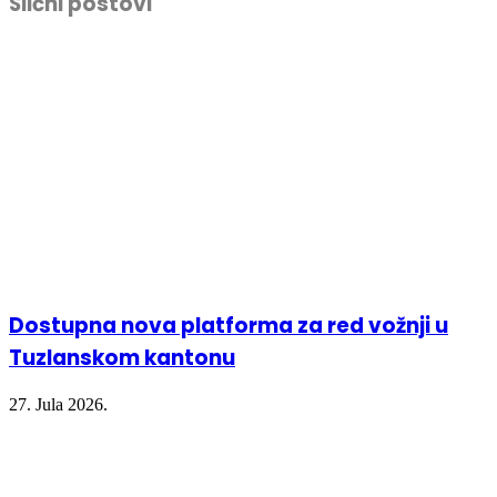
Slični postovi
(Opens
(Opens
(Opens
new
in
in
in
window)
new
new
new
window)
window)
window)
Dostupna nova platforma za red vožnji u
Tuzlanskom kantonu
27. Jula 2026.