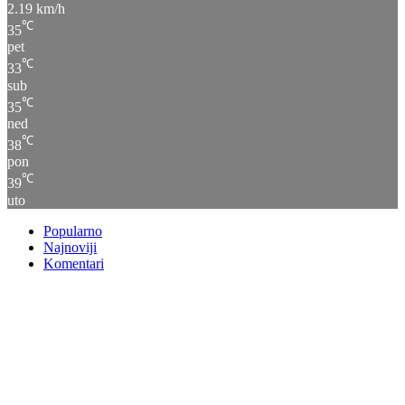
2.19 km/h
℃
35
pet
℃
33
sub
℃
35
ned
℃
38
pon
℃
39
uto
Popularno
Najnoviji
Komentari