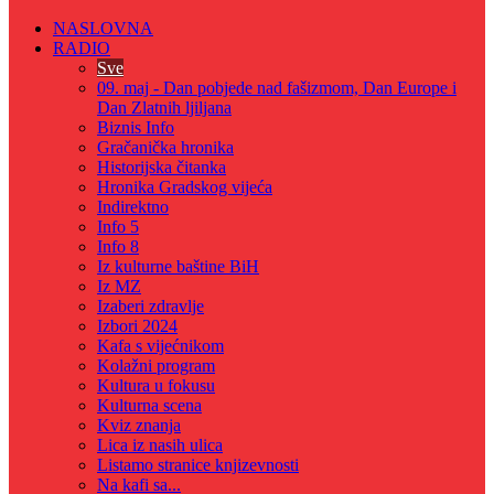
NASLOVNA
RADIO
Sve
09. maj - Dan pobjede nad fašizmom, Dan Europe i
Dan Zlatnih ljiljana
Biznis Info
Gračanička hronika
Historijska čitanka
Hronika Gradskog vijeća
Indirektno
Info 5
Info 8
Iz kulturne baštine BiH
Iz MZ
Izaberi zdravlje
Izbori 2024
Kafa s vijećnikom
Kolažni program
Kultura u fokusu
Kulturna scena
Kviz znanja
Lica iz nasih ulica
Listamo stranice knjizevnosti
Na kafi sa...