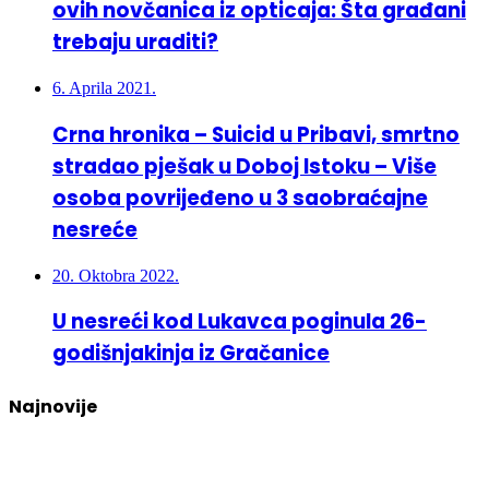
ovih novčanica iz opticaja: Šta građani
trebaju uraditi?
6. Aprila 2021.
Crna hronika – Suicid u Pribavi, smrtno
stradao pješak u Doboj Istoku – Više
osoba povrijeđeno u 3 saobraćajne
nesreće
20. Oktobra 2022.
U nesreći kod Lukavca poginula 26-
godišnjakinja iz Gračanice
Najnovije