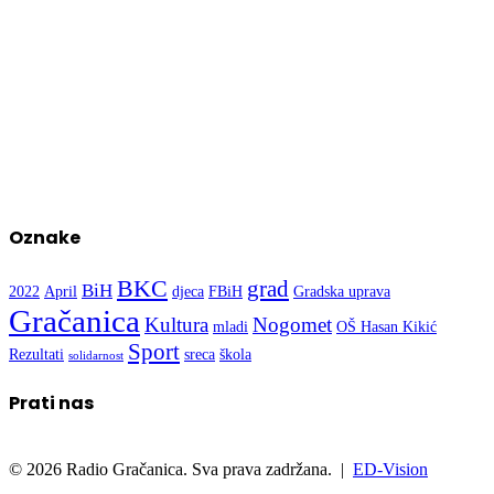
Oznake
BKC
grad
BiH
2022
April
djeca
FBiH
Gradska uprava
Gračanica
Kultura
Nogomet
mladi
OŠ Hasan Kikić
Sport
Rezultati
sreca
škola
solidarnost
Prati nas
© 2026 Radio Gračanica. Sva prava zadržana. |
ED-Vision