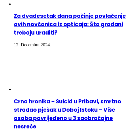
Za dvadesetak dana počinje povlačenje
ovih novčanica iz opticaja: Šta građani
trebaju uraditi?
12. Decembra 2024.
Crna hronika – Suicid u Pribavi, smrtno
stradao pješak u Doboj Istoku – Više
osoba povrijeđeno u 3 saobraćajne
nesreće