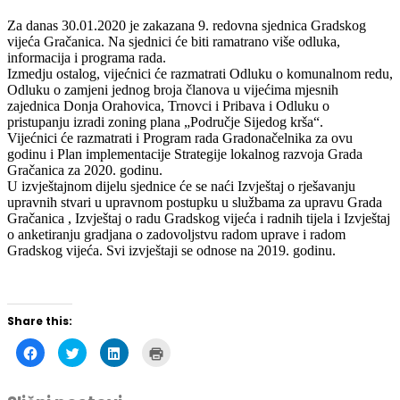
Za danas 30.01.2020 je zakazana 9. redovna sjednica Gradskog
vijeća Gračanica. Na sjednici će biti ramatrano više odluka,
informacija i programa rada.
Izmedju ostalog, vijećnici će razmatrati Odluku o komunalnom redu,
Odluku o zamjeni jednog broja članova u vijećima mjesnih
zajednica Donja Orahovica, Trnovci i Pribava i Odluku o
pristupanju izradi zoning plana „Područje Sijedog krša“.
Vijećnici će razmatrati i Program rada Gradonačelnika za ovu
godinu i Plan implementa
cije Strategije lokalnog razvoja Grada
Gračanica za 2020. godinu.
U izvještajnom dijelu sjednice će se naći Izvještaj o rješavanju
upravnih stvari u upravnom postupku u službama za upravu Grada
Gračanica , Izvještaj o radu Gradskog vijeća i radnih tijela i Izvještaj
o anketiranju gradjana o zadovoljstvu radom uprave i radom
Gradskog vijeća. Svi izvještaji se odnose na 2019. godinu.
Share this:
Click
Click
Click
Click
to
to
to
to
share
share
share
print
on
on
on
(Opens
Facebook
Twitter
LinkedIn
in