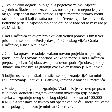
„Ovo je veliki događaj bilo gdje, a pogotovo za ovu Mjesnu
zajednicu. Škole su od izuzetne važnosti, djeca su neprocjenjivo
blago i vrijednost naše zajednice. O djeci moramo itekako voditi
računa, oni su ti koji će sutra nositi društvene i vjerske aktivnosti.
Potrebno je da ih osposobimo da to oni bolje rade od nas“ kazao je
ef. Mustafić.
Grad Gračanica će ovom projektu dati veliku pomoć, s tim u vezi
prisutnima se obratio Predsjedavajući Gradskog vijeća Grada
Gračanice, Nihad Krajinović.
„ Gradska uprava se raduje svakom novom projektu na području
grada i dati će i ovome doprinos koliko to može. Grad Gračanica
prepoznajući značaj obrazovanja na ovom području obezbjedio je
financijska sredstva za gradnju ove škole“ istakao je Krajinović.
S boljim uslovima u školama stiče se bolje znanje riječi su ministra
za Obrazovanje i nauku Tuzlanskog kantona Ahmeda Omerovića.
„ Vi ste ljudi koji grade i izgrađuju, Vlada TK je sve ovo prepoznala
te je jučer donešen Program kapitalnih investicija gdje postoji
stavka za izgradnju ovog školskog objekta u iznosu od 100.000
KM. Ova sredstava će uskoro biti operativna, te će uskoro biti Vama
na raspolaganju“ rekao je ministar Omerović.