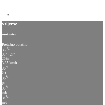
Vrijeme
Gračanica
Pretežno oblačno
℃
33
33º - 27º
26%
3.35 km/h
℃
30
čet
℃
36
pet
℃
33
sub
℃
34
ned