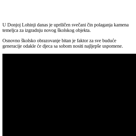
U Donjoj Lohinji danas je upriličen svečani čin polaganja kamena
temeljca za izgradnju novog školskog objekta.
Osnovno školsko obrazovanje bitan je faktor za sve buduće
generacije odakle će djeca sa sobom nositi najljepše uspomene.