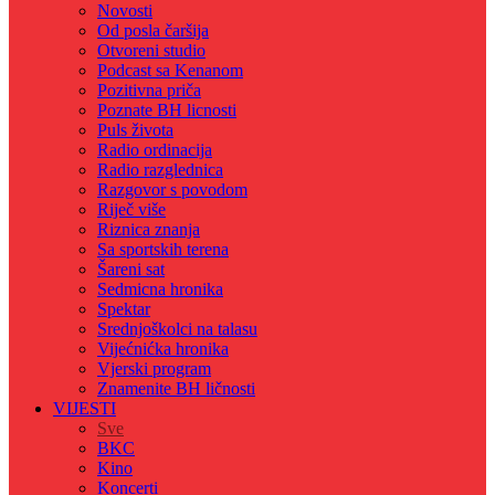
Novosti
Od posla čaršija
Otvoreni studio
Podcast sa Kenanom
Pozitivna priča
Poznate BH licnosti
Puls života
Radio ordinacija
Radio razglednica
Razgovor s povodom
Riječ više
Riznica znanja
Sa sportskih terena
Šareni sat
Sedmicna hronika
Spektar
Srednjoškolci na talasu
Vijećnićka hronika
Vjerski program
Znamenite BH ličnosti
VIJESTI
Sve
BKC
Kino
Koncerti