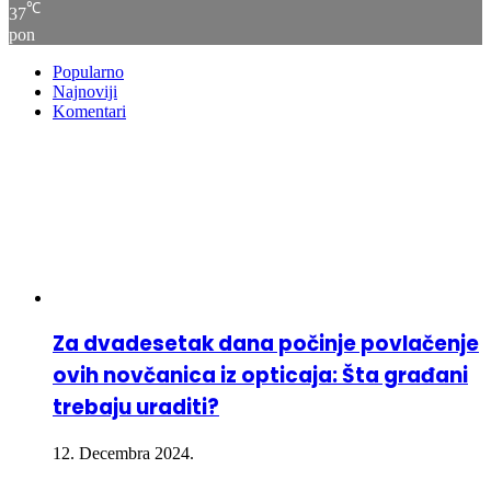
℃
37
pon
Popularno
Najnoviji
Komentari
Za dvadesetak dana počinje povlačenje
ovih novčanica iz opticaja: Šta građani
trebaju uraditi?
12. Decembra 2024.