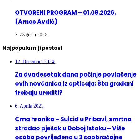
OTVORENI PROGRAM – 01.08.2026.
(Arnes Avdić)
3. Avgusta 2026.
Najpopularniji postovi
12. Decembra 2024.
Za dvadesetak dana počinje povlačenje
ovih novčanica iz opticaja: Šta građani
trebaju uraditi?
6. Aprila 2021.
Crna hronika – Suicid u Pribavi, smrtno
stradao pješak u Doboj Istoku – Više
osoba povrijeđeno u 3 saobraćajne