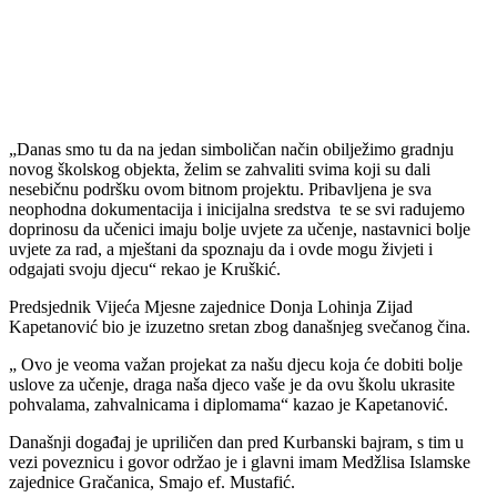
„Danas smo tu da na jedan simboličan način obilježimo gradnju
novog školskog objekta, želim se zahvaliti svima koji su dali
nesebičnu podršku ovom bitnom projektu. Pribavljena je sva
neophodna dokumentacija i inicijalna sredstva te se svi radujemo
doprinosu da učenici imaju bolje uvjete za učenje, nastavnici bolje
uvjete za rad, a mještani da spoznaju da i ovde mogu živjeti i
odgajati svoju djecu“ rekao je Kruškić.
Predsjednik Vijeća Mjesne zajednice Donja Lohinja Zijad
Kapetanović bio je izuzetno sretan zbog današnjeg svečanog čina.
„ Ovo je veoma važan projekat za našu djecu koja će dobiti bolje
uslove za učenje, draga naša djeco vaše je da ovu školu ukrasite
pohvalama, zahvalnicama i diplomama“ kazao je Kapetanović.
Današnji događaj je upriličen dan pred Kurbanski bajram, s tim u
vezi poveznicu i govor održao je i glavni imam Medžlisa Islamske
zajednice Gračanica, Smajo ef. Mustafić.