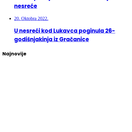
nesreće
20. Oktobra 2022.
U nesreći kod Lukavca poginula 26-
godišnjakinja iz Gračanice
Najnovije