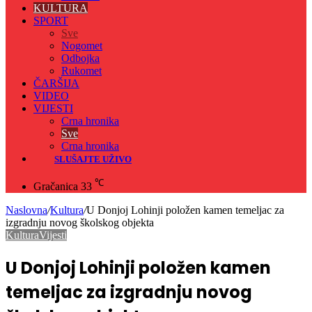
KULTURA
SPORT
Sve
Nogomet
Odbojka
Rukomet
ČARŠIJA
VIDEO
VIJESTI
Crna hronika
Sve
Crna hronika
SLUŠAJTE UŽIVO
℃
Gračanica
33
Naslovna
/
Kultura
/
U Donjoj Lohinji položen kamen temeljac za
izgradnju novog školskog objekta
Kultura
Vijesti
U Donjoj Lohinji položen kamen
temeljac za izgradnju novog