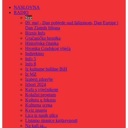
NASLOVNA
RADIO
Sve
09. maj - Dan pobjede nad fašizmom, Dan Europe i
Dan Zlatnih ljiljana
Biznis Info
Gračanička hronika
Historijska čitanka
Hronika Gradskog vijeća
Indirektno
Info 5
Info 8
Iz kulturne baštine BiH
Iz MZ
Izaberi zdravlje
Izbori 2024
Kafa s vijećnikom
Kolažni program
Kultura u fokusu
Kulturna scena
Kviz znanja
Lica iz nasih ulica
Listamo stranice knjizevnosti
Na kafi sa...