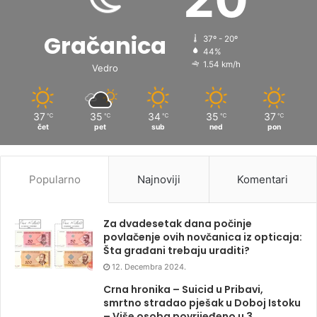
Gračanica
37º - 20º
44%
1.54 km/h
Vedro
37
35
34
35
37
℃
℃
℃
℃
℃
čet
pet
sub
ned
pon
Popularno
Najnoviji
Komentari
Za dvadesetak dana počinje
povlačenje ovih novčanica iz opticaja:
Šta građani trebaju uraditi?
12. Decembra 2024.
Crna hronika – Suicid u Pribavi,
smrtno stradao pješak u Doboj Istoku
– Više osoba povrijeđeno u 3