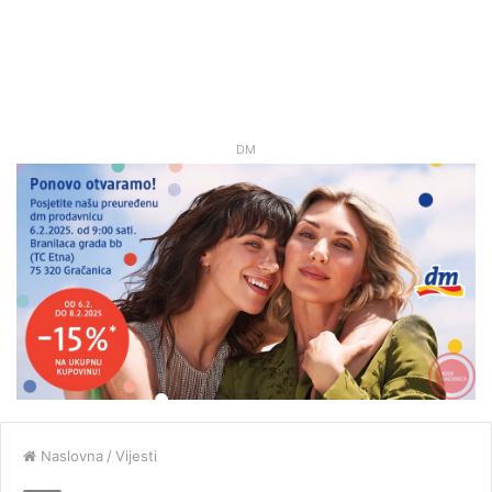
DM
Naslovna
/
Vijesti