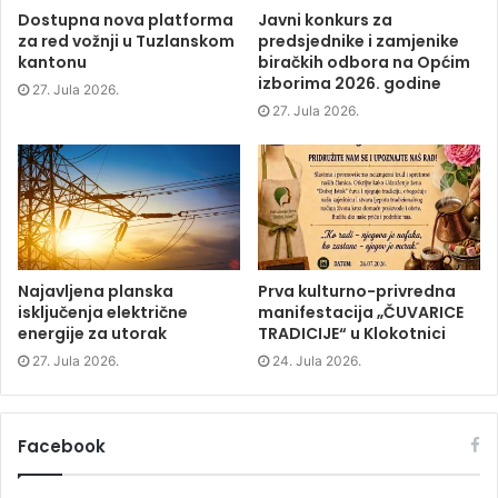
O
p
O
w
p
e
p
i
Dostupna nova platforma
Javni konkurs za
e
n
e
n
za red vožnji u Tuzlanskom
predsjednike i zamjenike
n
s
n
d
s
i
s
o
kantonu
biračkih odbora na Općim
i
n
i
w
izborima 2026. godine
n
n
n
)
27. Jula 2026.
n
e
n
e
w
e
27. Jula 2026.
w
w
w
w
i
w
i
n
i
n
d
n
d
o
d
o
w
o
w
)
w
)
)
Najavljena planska
Prva kulturno-privredna
isključenja električne
manifestacija „ČUVARICE
energije za utorak
TRADICIJE“ u Klokotnici
27. Jula 2026.
24. Jula 2026.
Facebook