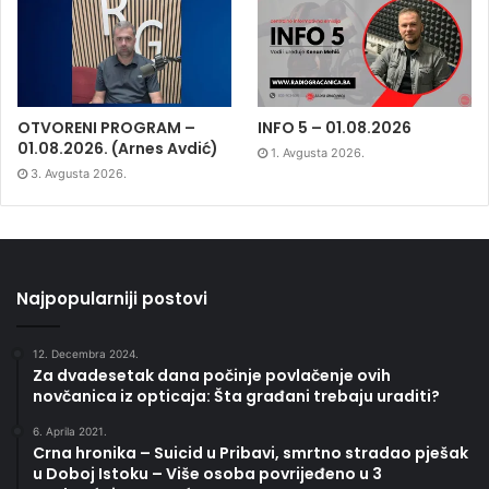
OTVORENI PROGRAM –
INFO 5 – 01.08.2026
01.08.2026. (Arnes Avdić)
1. Avgusta 2026.
3. Avgusta 2026.
Najpopularniji postovi
12. Decembra 2024.
Za dvadesetak dana počinje povlačenje ovih
novčanica iz opticaja: Šta građani trebaju uraditi?
6. Aprila 2021.
Crna hronika – Suicid u Pribavi, smrtno stradao pješak
u Doboj Istoku – Više osoba povrijeđeno u 3