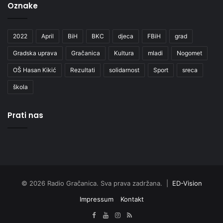
Oznake
2022
April
BiH
BKC
djeca
FBiH
grad
Gradska uprava
Gračanica
Kultura
mladi
Nogomet
OŠ Hasan Kikić
Rezultati
solidarnost
Sport
sreca
škola
Prati nas
© 2026 Radio Gračanica. Sva prava zadržana. |
ED-Vision
Impressum
Kontakt