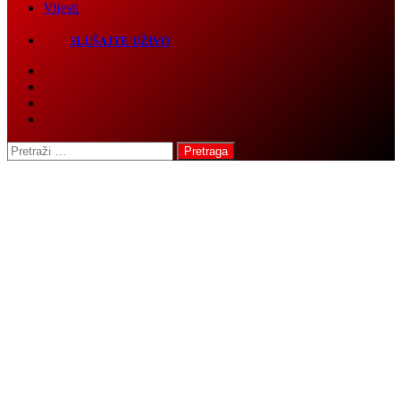
Čaršija
Video
Vijesti
SLUŠAJTE UŽIVO
Pretraga: