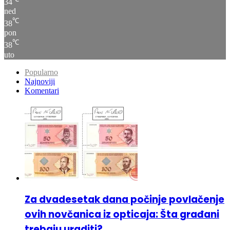
sub
℃
34
ned
℃
38
pon
℃
38
uto
Popularno
Najnoviji
Komentari
Za dvadesetak dana počinje povlačenje