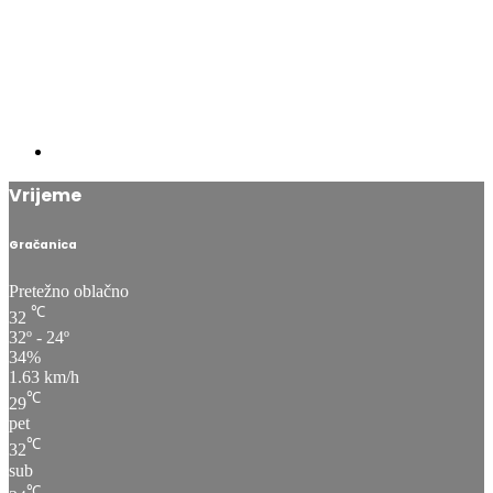
Vrijeme
Gračanica
Pretežno oblačno
℃
32
32º - 24º
34%
1.63 km/h
℃
29
pet
℃
32