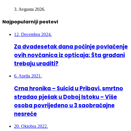
INFO 5 – 03.08.2026
3. Avgusta 2026.
Najpopularniji postovi
12. Decembra 2024.
Za dvadesetak dana počinje povlačenje
ovih novčanica iz opticaja: Šta građani
trebaju uraditi?
6. Aprila 2021.
Crna hronika – Suicid u Pribavi, smrtno
stradao pješak u Doboj Istoku – Više
osoba povrijeđeno u 3 saobraćajne
nesreće