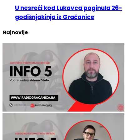
20. Oktobra 2022.
U nesreći kod Lukavca poginula 26-
godišnjakinja iz Gračanice
Najnovije