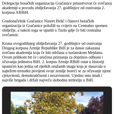
Delegacija boračkih organizacija Gračanice prisustvovat će svečanoj
akademiji u povodu obilježavanja 27. godišnjice od osnivanja 2.
korpusa ARBiH.
Gradonačelnik Gračanice Nusret Helić i članovi boračkih
organizacija iz Gračanice položili su cvijeće na Centralno spomen
obilježje, a nakon toga se uputili u Tuzlu gdje će biti centralna
svečanost.
Kruna ovogodišnjeg obilježavanja 27. godišnjice od osnivanja
Drugog korpusa Armije Republike BiH je za danas zakazana
svečana akademija koja će biti održana u tuzlanskom Mejdanu.
Ovom prilikom bit će i uručena priznanja za doprinos odbrani i
očuvanju jedinstva BiH. 2. korpus Armije RBiH ostat u historiji
upamćen kao jedna od rijetkih oružanih snaga koja je stasavala u
najtežem trenutku povijesti svoje zemlje boreći se za očuvanje njene
cjelovitosti, demokratičnosti i nezavisnosti. Ujedno smo imali i
najviše brigada i držali najveću slobodnu teritoriju u BiH.