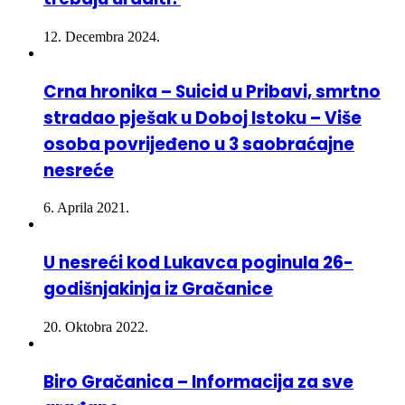
ovih novčanica iz opticaja: Šta građani
trebaju uraditi?
12. Decembra 2024.
Crna hronika – Suicid u Pribavi, smrtno
stradao pješak u Doboj Istoku – Više
osoba povrijeđeno u 3 saobraćajne
nesreće
6. Aprila 2021.
U nesreći kod Lukavca poginula 26-
godišnjakinja iz Gračanice
20. Oktobra 2022.