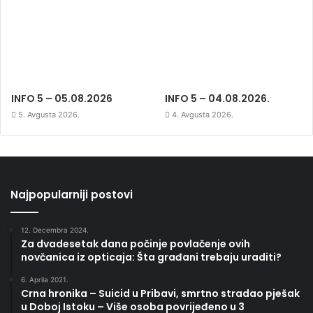
INFO 5 – 05.08.2026
INFO 5 – 04.08.2026.
5. Avgusta 2026.
4. Avgusta 2026.
Najpopularniji postovi
12. Decembra 2024.
Za dvadesetak dana počinje povlačenje ovih
novčanica iz opticaja: Šta građani trebaju uraditi?
6. Aprila 2021.
Crna hronika – Suicid u Pribavi, smrtno stradao pješak
u Doboj Istoku – Više osoba povrijeđeno u 3