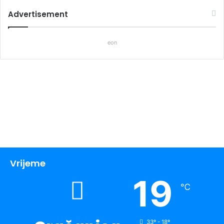
Advertisement
eon
Vrijeme
19
℃
33º - 18º