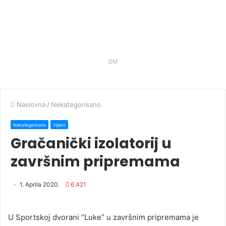
DM
Naslovna
/
Nekategorisano
Nekategorisano
Vijesti
Gračanički izolatorij u
završnim pripremama
1. Aprila 2020.
6.421
U Sportskoj dvorani “Luke” u završnim pripremama je