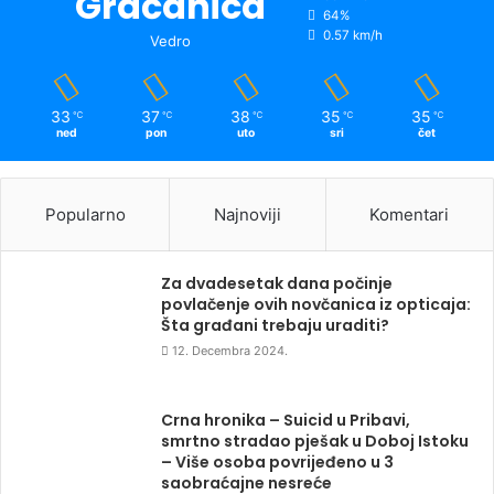
Gračanica
64%
0.57 km/h
Vedro
33
37
38
35
35
℃
℃
℃
℃
℃
ned
pon
uto
sri
čet
Popularno
Najnoviji
Komentari
Za dvadesetak dana počinje
povlačenje ovih novčanica iz opticaja:
Šta građani trebaju uraditi?
12. Decembra 2024.
Crna hronika – Suicid u Pribavi,
smrtno stradao pješak u Doboj Istoku
– Više osoba povrijeđeno u 3
saobraćajne nesreće