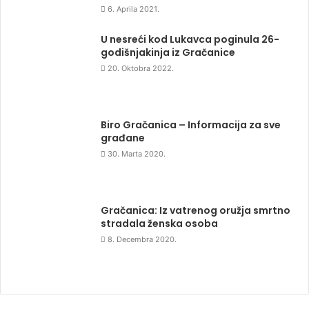
6. Aprila 2021.
U nesreći kod Lukavca poginula 26-
godišnjakinja iz Gračanice
20. Oktobra 2022.
Biro Gračanica – Informacija za sve
građane
30. Marta 2020.
Gračanica: Iz vatrenog oružja smrtno
stradala ženska osoba
8. Decembra 2020.