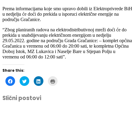
Prema informacijama koje smo upravo dobili iz Elektroprivrede BiH
u nedjelju će doći do prekida u isporuci električne energije na
području Gračanice.
“Zbog planiranih radova na elektrodistributivnoj mreži doći će do
prekida u snabdijevanju električnom energijom u nedjelju
29.05.2022. godine na području Grada Gračanice: – komplet općina
Gračanica u vremenu od 06:00 do 20:00 sati, te kompletna Općina
Doboj Istok, MZ Lukavica i Naselje Bare u Stjepan Polju u
vremenu od 06:00 do 12:00 sati”.
Share this:
Click
Click
Click
Click
to
to
to
to
share
share
share
print
on
on
on
(Opens
Facebook
Twitter
LinkedIn
in
Slični postovi
(Opens
(Opens
(Opens
new
in
in
in
window)
new
new
new
window)
window)
window)