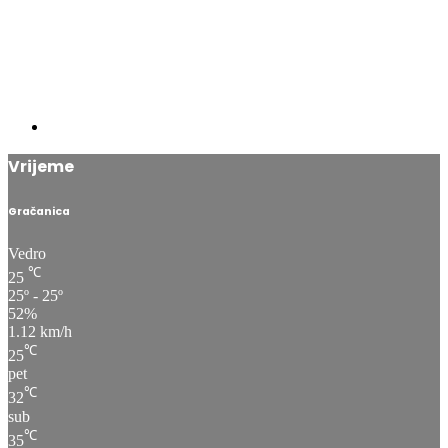
Vrijeme
Gračanica
Vedro
℃
25
25º - 25º
52%
1.12 km/h
℃
25
pet
℃
32
sub
℃
35