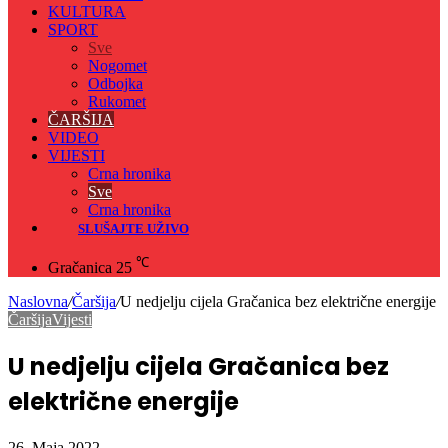
KULTURA
SPORT
Sve
Nogomet
Odbojka
Rukomet
ČARŠIJA
VIDEO
VIJESTI
Crna hronika
Sve
Crna hronika
SLUŠAJTE UŽIVO
℃
Gračanica
25
Naslovna
/
Čaršija
/
U nedjelju cijela Gračanica bez električne energije
Čaršija
Vijesti
U nedjelju cijela Gračanica bez
električne energije
26. Maja 2022.