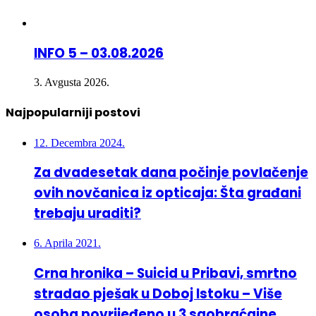
INFO 5 – 03.08.2026
3. Avgusta 2026.
Najpopularniji postovi
12. Decembra 2024.
Za dvadesetak dana počinje povlačenje
ovih novčanica iz opticaja: Šta građani
trebaju uraditi?
6. Aprila 2021.
Crna hronika – Suicid u Pribavi, smrtno
stradao pješak u Doboj Istoku – Više
osoba povrijeđeno u 3 saobraćajne