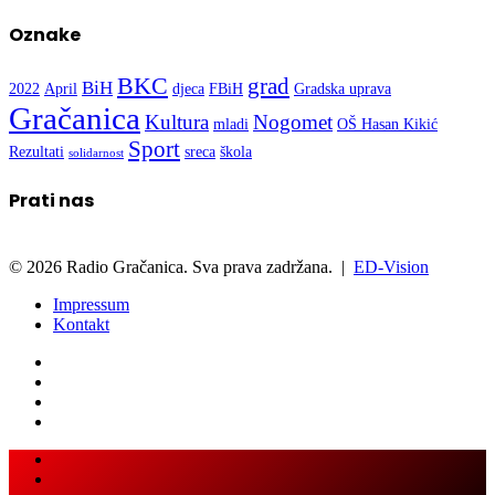
Oznake
BKC
grad
BiH
2022
April
djeca
FBiH
Gradska uprava
Gračanica
Kultura
Nogomet
mladi
OŠ Hasan Kikić
Sport
Rezultati
sreca
škola
solidarnost
Prati nas
© 2026 Radio Gračanica. Sva prava zadržana. |
ED-Vision
Impressum
Kontakt
Facebook
Twitter
LinkedIn
WhatsApp
Viber
Back
Close
to