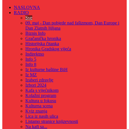
NASLOVNA
RADIO
Sve
09. maj - Dan pobjede nad fašizmom, Dan Europe i
Dan Zlatnih ljiljana
Biznis Info
Gračanička hronika
Historijska čitanka
Hronika Gradskog vijeća
Indirektno
Info 5
Info 8
Iz kulturne baštine BiH
Iz MZ
Izaberi zdravlje
Izbori 2024
Kafa s vijećnikom
Kolažni program
Kultura u fokusu
Kulturna scena
Kviz znanja
Lica iz nasih ulica
Listamo stranice knjizevnosti
Na kafi sa...