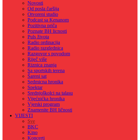
Novosti
Od posla čaršija
Otvoreni studio
Podcast sa Kenanom
Pozitivna priča
Poznate BH licnosti
Puls života
Radio ordinacija
Radio razglednica
Razgovor s povodom
Riječ više
Riznica znanja
Sa sportskih terena
Šareni sat
Sedmicna hronika
Spektar
Srednjoškolci na talasu
Vijećnićka hronika
Vjerski program
Znamenite BH ličnosti
VIJESTI
Sve
BKC
Kino
Koncerti