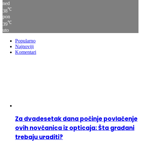
ned
℃
38
pon
℃
39
uto
Popularno
Najnoviji
Komentari
Za dvadesetak dana počinje povlačenje
ovih novčanica iz opticaja: Šta građani
trebaju uraditi?