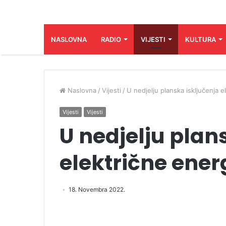
NASLOVNA
RADIO
VIJESTI
KULTURA
Naslovna
/
Vijesti
/
U nedjelju planska isključenja e
Vijesti
Vijesti
U nedjelju plan
električne ener
18. Novembra 2022.