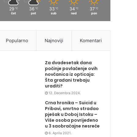
29
36
33
34
37
℃
℃
℃
℃
℃
čet
pet
sub
ned
pon
Popularno
Najnoviji
Komentari
Za dvadesetak dana
počinje povlačenje ovih
novčanica iz opticaja:
Šta građani trebaju
uraditi?
12. Decembra 2024.
Crna hronika – Suicid u
Pribavi, smrtno stradao
pješak u Doboj Istoku –
Više osoba povrijeđeno
u 3 saobraćajne nesreće
6. Aprila 2021.