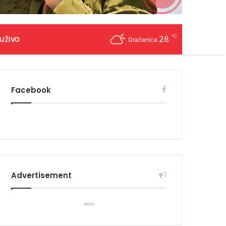
℃
28
 UŽIVO
Gračanica
Facebook
Advertisement
eon