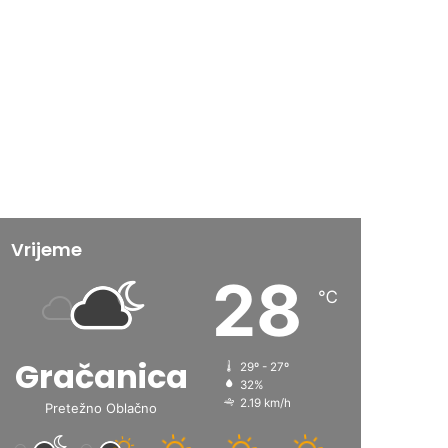
Vrijeme
28
℃
Gračanica
29º - 27º
32%
2.19 km/h
Pretežno Oblačno