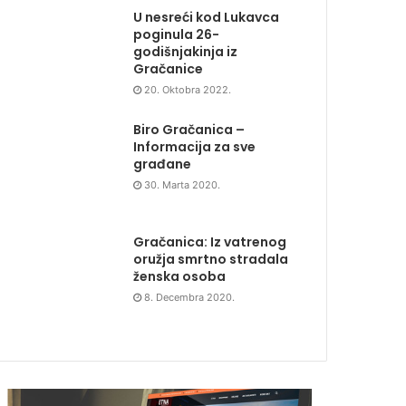
U nesreći kod Lukavca
poginula 26-
godišnjakinja iz
Gračanice
20. Oktobra 2022.
Biro Gračanica –
Informacija za sve
građane
30. Marta 2020.
Gračanica: Iz vatrenog
oružja smrtno stradala
ženska osoba
8. Decembra 2020.