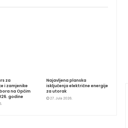
rs za
Najavljena planska
e i zamjenike
isključenja električne energije
dbora na Općim
za utorak
026. godine
27. Jula 2026.
6.