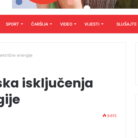
SPORT
ČARŠIJA
VIDEO
VIJESTI
SLUŠAJTE
lektrične energije
ska isključenja
gije
9.615