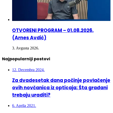
OTVORENI PROGRAM – 01.08.2026.
(Arnes Avdić)
3. Avgusta 2026.
Najpopularniji postovi
12. Decembra 2024.
Za dvadesetak dana počinje povlačenje
ovih novčanica iz opticaja: Šta građani
trebaju uraditi?
6. Aprila 2021.
Crna hronika – Suicid u Pribavi, smrtno