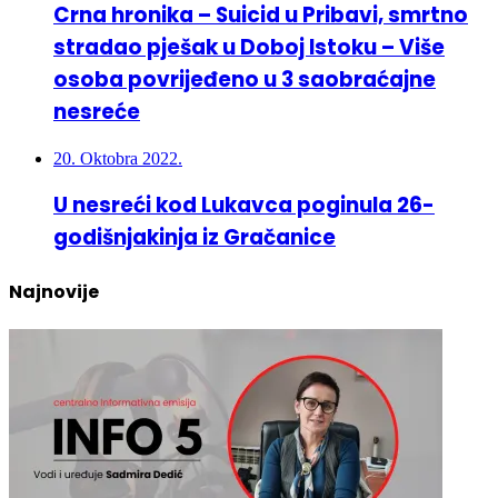
stradao pješak u Doboj Istoku – Više
osoba povrijeđeno u 3 saobraćajne
nesreće
20. Oktobra 2022.
U nesreći kod Lukavca poginula 26-
godišnjakinja iz Gračanice
Najnovije