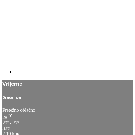
Vrijeme
Gračanica
Pretežno oblačno
℃
28
29º - 27º
32%
2.19 km/h
℃
29