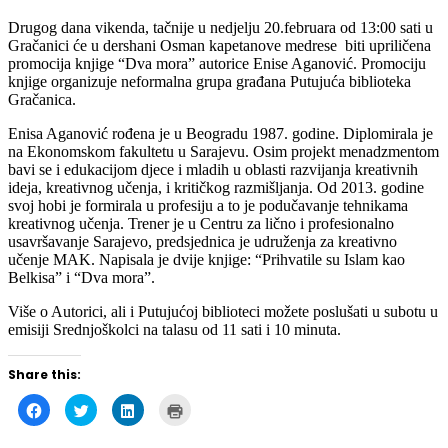
Gračanici će u dershani Osman kapetanove medrese biti upriličena
promocija knjige “Dva mora” autorice Enise Aganović. Promociju
knjige organizuje neformalna grupa građana Putujuća biblioteka
Gračanica.
Enisa Aganović rođena je u Beogradu 1987. godine. Diplomirala je
na Ekonomskom fakultetu u Sarajevu. Osim projekt menadzmentom
bavi se i edukacijom djece i mladih u oblasti razvijanja kreativnih
ideja, kreativnog učenja, i kritičkog razmišljanja. Od 2013. godine
svoj hobi je formirala u profesiju a to je podučavanje tehnikama
kreativnog učenja. Trener je u Centru za lično i profesionalno
usavršavanje Sarajevo, predsjednica je udruženja za kreativno
učenje MAK. Napisala je dvije knjige: “Prihvatile su Islam kao
Belkisa” i “Dva mora”.
Više o Autorici, ali i Putujućoj biblioteci možete poslušati u subotu u
emisiji Srednjoškolci na talasu od 11 sati i 10 minuta.
Share this:
Click
Click
Click
Click
to
to
to
to
share
share
share
print
on
on
on
(Opens
Facebook
Twitter
LinkedIn
in
Slični postovi
(Opens
(Opens
(Opens
new
in
in
in
window)