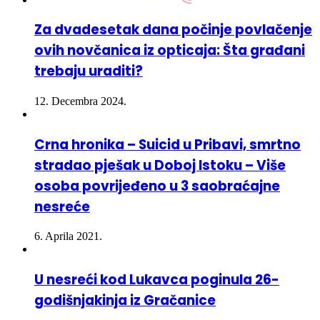
Za dvadesetak dana počinje povlačenje
ovih novčanica iz opticaja: Šta građani
trebaju uraditi?
12. Decembra 2024.
Crna hronika – Suicid u Pribavi, smrtno
stradao pješak u Doboj Istoku – Više
osoba povrijeđeno u 3 saobraćajne
nesreće
6. Aprila 2021.
U nesreći kod Lukavca poginula 26-
godišnjakinja iz Gračanice
20. Oktobra 2022.