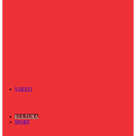
Puls života
Radio ordinacija
Radio razglednica
Razgovor s povodom
Riječ više
Riznica znanja
Sa sportskih terena
Šareni sat
Sedmicna hronika
Spektar
Srednjoškolci na talasu
Vijećnićka hronika
Vjerski program
Znamenite BH ličnosti
VIJESTI
Sve
BKC
Kino
Koncerti
KULTURA
SPORT
Sve
Nogomet
Odbojka
Rukomet