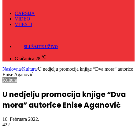
ČARŠIJA
VIDEO
VIJESTI
Sve
Crna hronika
SLUŠAJTE UŽIVO
℃
Gračanica
28
Naslovna
/
Kultura
/
U nedjelju promocija knjige “Dva mora” autorice
Enise Aganović
Kultura
U nedjelju promocija knjige “Dva
mora” autorice Enise Aganović
16. Februara 2022.
422
Drugog dana vikenda, tačnije u nedjelju 20.februara od 13:00 sati u