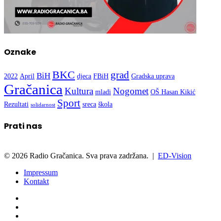
Oznake
BKC
grad
BiH
2022
April
djeca
FBiH
Gradska uprava
Gračanica
Kultura
Nogomet
mladi
OŠ Hasan Kikić
Sport
Rezultati
sreca
škola
solidarnost
Prati nas
© 2026 Radio Gračanica. Sva prava zadržana. |
ED-Vision
Impressum
Kontakt