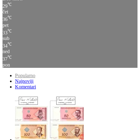
čet
℃
36
pet
℃
33
sub
℃
34
ned
℃
37
pon
Popularno
Najnoviji
Komentari