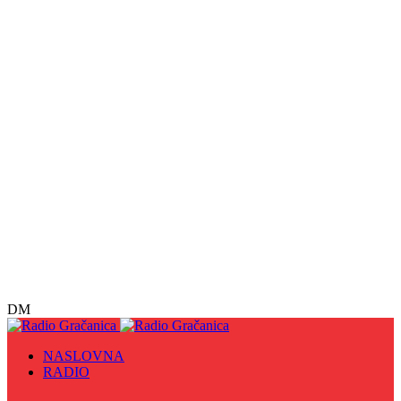
DM
NASLOVNA
RADIO
Sve
09. maj - Dan pobjede nad fašizmom, Dan Europe i
Dan Zlatnih ljiljana