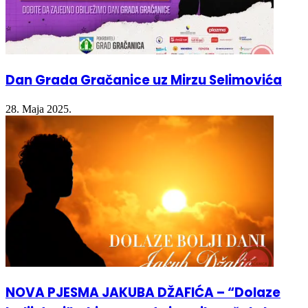
Dan Grada Gračanice uz Mirzu Selimovića
28. Maja 2025.
NOVA PJESMA JAKUBA DŽAFIĆA – “Dolaze
bolji dani” – himna nade i novih početaka