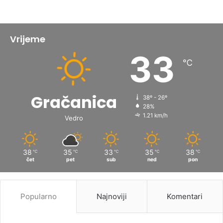
Vrijeme
33
℃
Gračanica
38º - 26º
28%
1.21 km/h
Vedro
38
35
33
35
38
℃
℃
℃
℃
℃
čet
pet
sub
ned
pon
Popularno
Najnoviji
Komentari