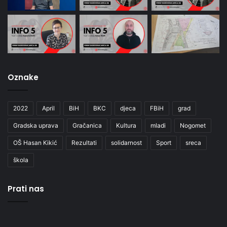
Oznake
2022
April
BiH
BKC
djeca
FBiH
grad
Gradska uprava
Gračanica
Kultura
mladi
Nogomet
OŠ Hasan Kikić
Rezultati
solidarnost
Sport
sreca
škola
Prati nas