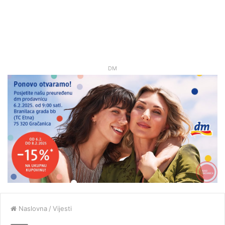
DM
Naslovna
/
Vijesti