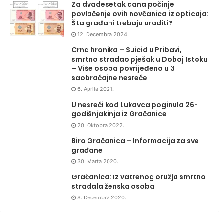
Za dvadesetak dana počinje
povlačenje ovih novčanica iz opticaja:
Šta građani trebaju uraditi?
12. Decembra 2024.
Crna hronika – Suicid u Pribavi,
smrtno stradao pješak u Doboj Istoku
– Više osoba povrijeđeno u 3
saobraćajne nesreće
6. Aprila 2021.
U nesreći kod Lukavca poginula 26-
godišnjakinja iz Gračanice
20. Oktobra 2022.
Biro Gračanica – Informacija za sve
građane
30. Marta 2020.
Gračanica: Iz vatrenog oružja smrtno
stradala ženska osoba
8. Decembra 2020.