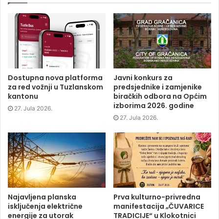
e
e
e
t
o
o
o
(
n
n
n
O
F
T
L
p
a
w
i
e
c
i
n
n
e
t
k
s
b
t
e
i
o
e
d
n
o
r
I
n
k
(
n
e
(
O
(
w
O
p
O
w
p
e
p
i
Dostupna nova platforma
Javni konkurs za
e
n
e
n
za red vožnji u Tuzlanskom
predsjednike i zamjenike
n
s
n
d
s
i
s
o
kantonu
biračkih odbora na Općim
i
n
i
w
izborima 2026. godine
n
n
n
)
27. Jula 2026.
n
e
n
e
w
e
27. Jula 2026.
w
w
w
w
i
w
i
n
i
n
d
n
d
o
d
o
w
o
w
)
w
)
)
Najavljena planska
Prva kulturno-privredna
isključenja električne
manifestacija „ČUVARICE
energije za utorak
TRADICIJE“ u Klokotnici