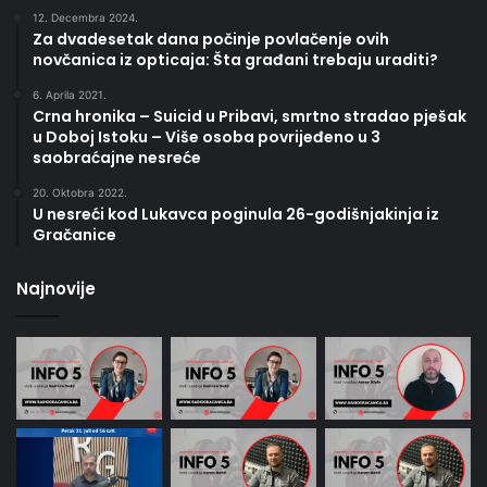
12. Decembra 2024.
Za dvadesetak dana počinje povlačenje ovih
novčanica iz opticaja: Šta građani trebaju uraditi?
6. Aprila 2021.
Crna hronika – Suicid u Pribavi, smrtno stradao pješak
u Doboj Istoku – Više osoba povrijeđeno u 3
saobraćajne nesreće
20. Oktobra 2022.
U nesreći kod Lukavca poginula 26-godišnjakinja iz
Gračanice
Najnovije