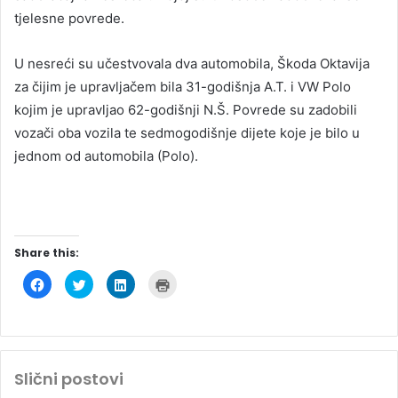
tjelesne povrede.
U nesreći su učestvovala dva automobila, Škoda Oktavija
za čijim je upravljačem bila 31-godišnja A.T. i VW Polo
kojim je upravljao 62-godišnji N.Š. Povrede su zadobili
vozači oba vozila te sedmogodišnje dijete koje je bilo u
jednom od automobila (Polo).
Share this:
C
C
C
C
l
l
l
l
i
i
i
i
c
c
c
c
k
k
k
k
t
t
t
t
o
o
o
o
s
s
s
p
h
h
h
r
Slični postovi
a
a
a
i
r
r
r
n