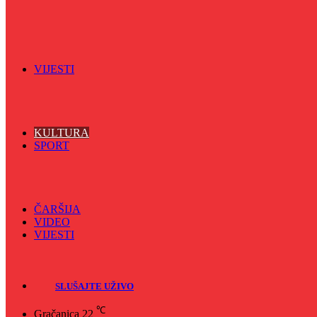
Vijećnićka hronika
Vjerski program
Znamenite BH ličnosti
VIJESTI
Sve
BKC
Kino
Koncerti
KULTURA
SPORT
Sve
Nogomet
Odbojka
Rukomet
ČARŠIJA
VIDEO
VIJESTI
Sve
Crna hronika
SLUŠAJTE UŽIVO
℃
Gračanica
22
Naslovna
/
Kultura
/
U petak i subotu smotre folklora u Malešićima i Pri
Kultura