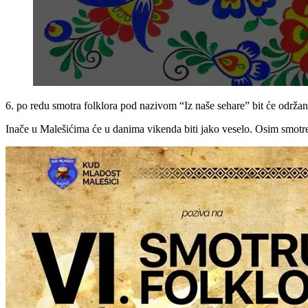
6. po redu smotra folklora pod nazivom “Iz naše sehare” bit će održan
Inače u Malešićima će u danima vikenda biti jako veselo. Osim smotre fo