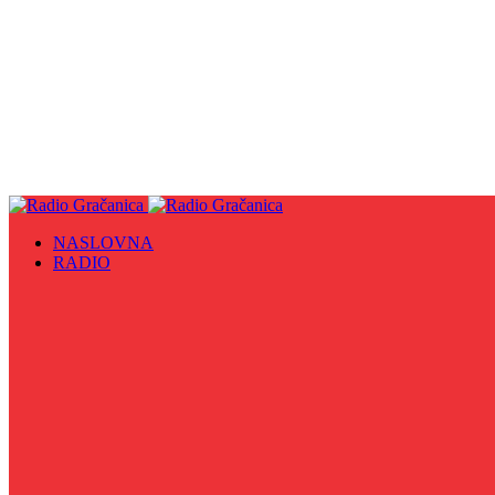
NASLOVNA
RADIO
Sve
09. maj - Dan pobjede nad fašizmom, Dan Europe i Dan Z
Biznis Info
Gračanička hronika
Historijska čitanka
Hronika Gradskog vijeća
Indirektno
Info 5
Info 8
Iz kulturne baštine BiH
Iz MZ
Izaberi zdravlje
Izbori 2024