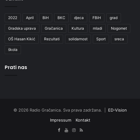
2022
April
BiH
BKC
djeca
FBiH
grad
Gradska uprava
Gračanica
Kultura
mladi
Nogomet
OŠ Hasan Kikić
Rezultati
solidarnost
Sport
sreca
škola
Prati nas
© 2026 Radio Gračanica. Sva prava zadržana. |
ED-Vision
Impressum
Kontakt