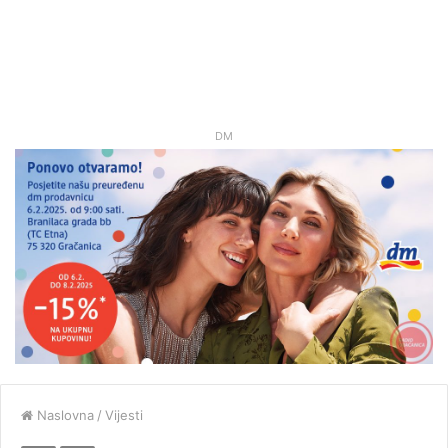
DM
Naslovna
/
Vijesti