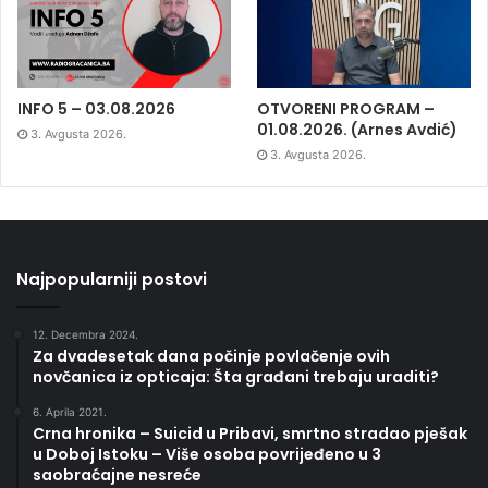
INFO 5 – 03.08.2026
OTVORENI PROGRAM –
01.08.2026. (Arnes Avdić)
3. Avgusta 2026.
3. Avgusta 2026.
Najpopularniji postovi
12. Decembra 2024.
Za dvadesetak dana počinje povlačenje ovih
novčanica iz opticaja: Šta građani trebaju uraditi?
6. Aprila 2021.
Crna hronika – Suicid u Pribavi, smrtno stradao pješak
u Doboj Istoku – Više osoba povrijeđeno u 3
saobraćajne nesreće