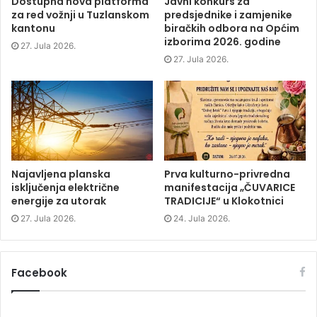
Dostupna nova platforma
Javni konkurs za
e
n
e
n
za red vožnji u Tuzlanskom
predsjednike i zamjenike
n
s
n
d
s
i
s
o
kantonu
biračkih odbora na Općim
i
n
i
w
izborima 2026. godine
n
n
n
)
27. Jula 2026.
n
e
n
e
w
e
27. Jula 2026.
w
w
w
w
i
w
i
n
i
n
d
n
d
o
d
o
w
o
w
)
w
)
)
Najavljena planska
Prva kulturno-privredna
isključenja električne
manifestacija „ČUVARICE
energije za utorak
TRADICIJE“ u Klokotnici
27. Jula 2026.
24. Jula 2026.
Facebook