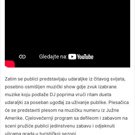
Zatim se publici predstavljaju udaraljke iz čitavog svijeta,
posebno osmišljen muzički show gdje zvuk izabrane
muzike koju podlaže DJ poprima vrući ritam dueta
udaraljki za poseban ugođaj za uživanje publike. Plesačica
će se predstaviti plesom na muzičku numeru iz Južne
Amerike. Cjelovečernji program sa defileom i zabavom na
sceni pružiće publici jedinstvenu zabavu i odjeknuti
ulicama grada u turističkoj sezoni.