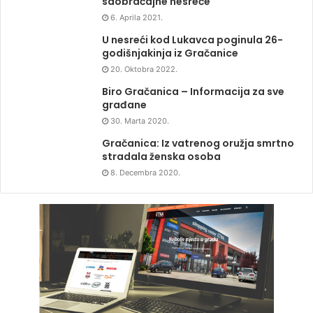
saobraćajne nesreće
6. Aprila 2021.
U nesreći kod Lukavca poginula 26-
godišnjakinja iz Gračanice
20. Oktobra 2022.
Biro Gračanica – Informacija za sve
građane
30. Marta 2020.
Gračanica: Iz vatrenog oružja smrtno
stradala ženska osoba
8. Decembra 2020.