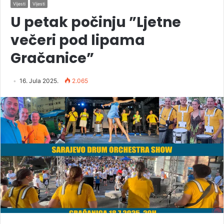
Vijesti
Vijesti
U petak počinju ”Ljetne
večeri pod lipama
Gračanice”
16. Jula 2025.
2.065