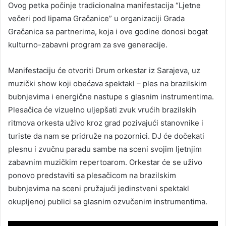
Ovog petka počinje tradicionalna manifestacija “Ljetne
večeri pod lipama Gračanice” u organizaciji Grada
Gračanica sa partnerima, koja i ove godine donosi bogat
kulturno-zabavni program za sve generacije.
Manifestaciju će otvoriti Drum orkestar iz Sarajeva, uz
muzički show koji obećava spektakl – ples na brazilskim
bubnjevima i energične nastupe s glasnim instrumentima.
Plesačica će vizuelno uljepšati zvuk vrućih brazilskih
ritmova orkesta uživo kroz grad pozivajući stanovnike i
turiste da nam se pridruže na pozornici. DJ će dočekati
plesnu i zvučnu paradu sambe na sceni svojim ljetnjim
zabavnim muzičkim repertoarom. Orkestar će se uživo
ponovo predstaviti sa plesačicom na brazilskim
bubnjevima na sceni pružajući jedinstveni spektakl
okupljenoj publici sa glasnim ozvučenim instrumentima.