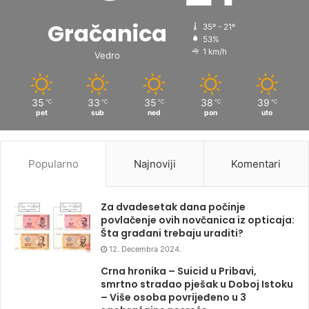
Gračanica
35º - 21º
53%
1 km/h
Vedro
35
33
35
38
39
℃
℃
℃
℃
℃
pet
sub
ned
pon
uto
Popularno
Najnoviji
Komentari
Za dvadesetak dana počinje
povlačenje ovih novčanica iz opticaja:
Šta građani trebaju uraditi?
12. Decembra 2024.
Crna hronika – Suicid u Pribavi,
smrtno stradao pješak u Doboj Istoku
– Više osoba povrijeđeno u 3