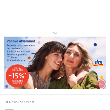
DM
Naslovna
/
Vijesti