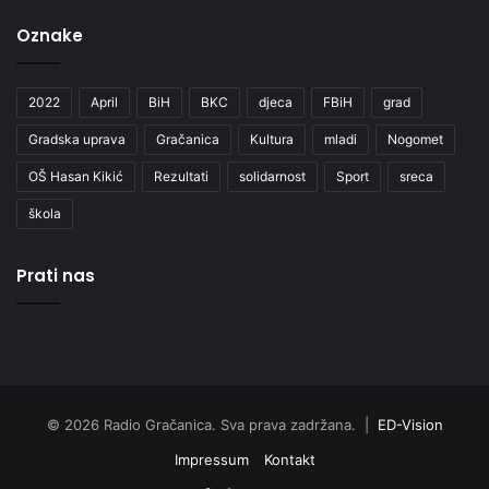
Oznake
2022
April
BiH
BKC
djeca
FBiH
grad
Gradska uprava
Gračanica
Kultura
mladi
Nogomet
OŠ Hasan Kikić
Rezultati
solidarnost
Sport
sreca
škola
Prati nas
© 2026 Radio Gračanica. Sva prava zadržana. |
ED-Vision
Impressum
Kontakt