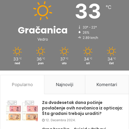
33
℃
Gračanica
33º - 22º
26%
2.89 km/h
Vedro
33
36
37
34
34
℃
℃
℃
℃
℃
ned
pon
uto
sri
čet
Popularno
Najnoviji
Komentari
Za dvadesetak dana počinje
povlačenje ovih novčanica iz opticaja:
Šta građani trebaju uraditi?
12. Decembra 2024.