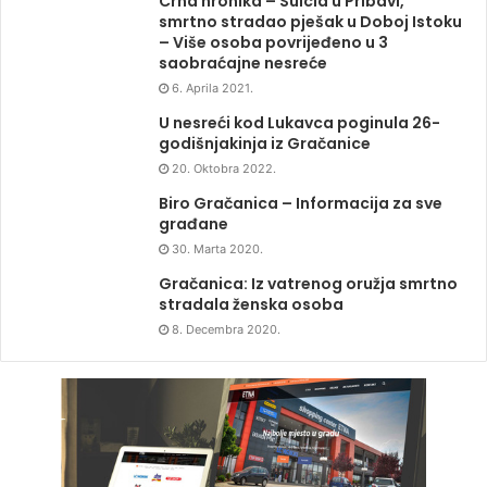
Crna hronika – Suicid u Pribavi,
smrtno stradao pješak u Doboj Istoku
– Više osoba povrijeđeno u 3
saobraćajne nesreće
6. Aprila 2021.
U nesreći kod Lukavca poginula 26-
godišnjakinja iz Gračanice
20. Oktobra 2022.
Biro Gračanica – Informacija za sve
građane
30. Marta 2020.
Gračanica: Iz vatrenog oružja smrtno
stradala ženska osoba
8. Decembra 2020.