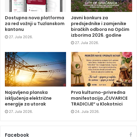
o
r
I
n
k
(
n
e
(
O
(
w
O
p
O
w
p
e
p
i
Dostupna nova platforma
Javni konkurs za
e
n
e
n
za red vožnji u Tuzlanskom
predsjednike i zamjenike
n
s
n
d
s
i
s
o
kantonu
biračkih odbora na Općim
i
n
i
w
izborima 2026. godine
n
n
n
)
27. Jula 2026.
n
e
n
e
w
e
27. Jula 2026.
w
w
w
w
i
w
i
n
i
n
d
n
d
o
d
o
w
o
w
)
w
)
)
Najavljena planska
Prva kulturno-privredna
isključenja električne
manifestacija „ČUVARICE
energije za utorak
TRADICIJE“ u Klokotnici
27. Jula 2026.
24. Jula 2026.
Facebook