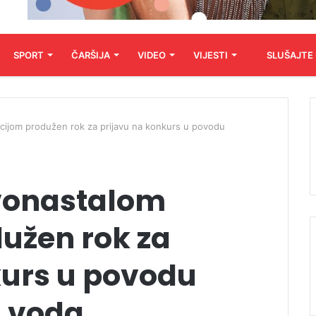
SPORT
ČARŠIJA
VIDEO
VIJESTI
SLUŠAJTE
cijom produžen rok za prijavu na konkurs u povodu
vonastalom
dužen rok za
kurs u povodu
 voda