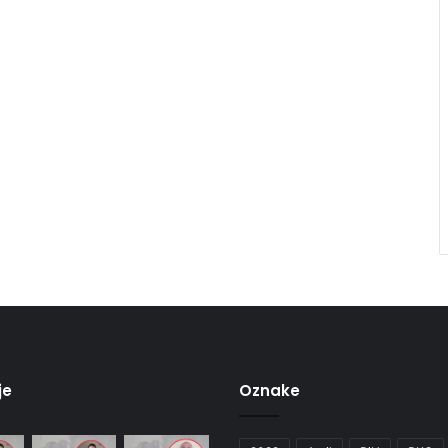
je
Oznake