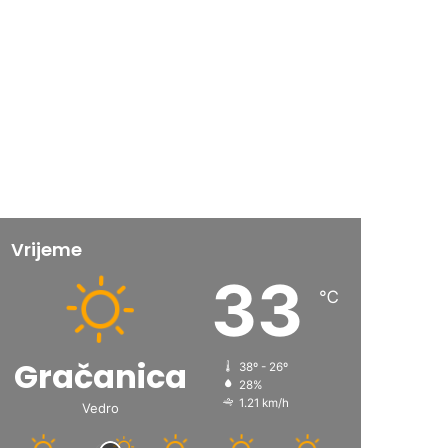
Vrijeme
33
℃
Gračanica
38º - 26º
28%
1.21 km/h
Vedro