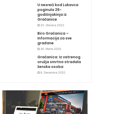
U nesreći kod Lukavca
poginula 26-
godišnjakinja iz
Gračanice
20. Oktobra 2022.
Biro Gračanica –
Informacija za sve
građane
30. Marta 2020.
Gračanica: Iz vatrenog
oružja smrtno stradala
ženska osoba
8. Decembra 2020.