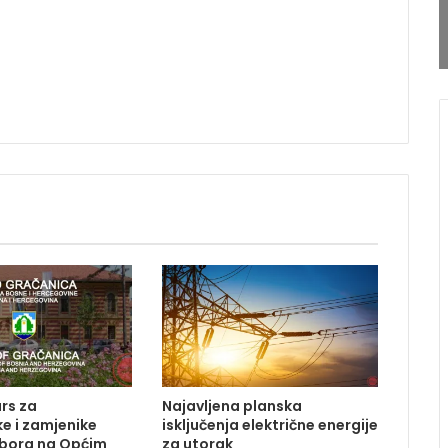
rs za
Najavljena planska
e i zamjenike
isključenja električne energije
dbora na Općim
za utorak