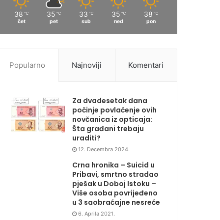
38
35
33
35
38
℃
℃
℃
℃
℃
čet
pet
sub
ned
pon
Popularno
Najnoviji
Komentari
Za dvadesetak dana
počinje povlačenje ovih
novčanica iz opticaja:
Šta građani trebaju
uraditi?
12. Decembra 2024.
Crna hronika – Suicid u
Pribavi, smrtno stradao
pješak u Doboj Istoku –
Više osoba povrijeđeno
u 3 saobraćajne nesreće
6. Aprila 2021.