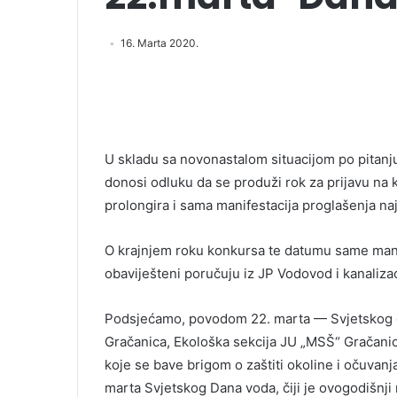
16. Marta 2020.
U skladu sa novonastalom situacijom po pitanju
donosi odluku da se produži rok za prijavu na
prolongira i sama manifestacija proglašenja naj
O krajnjem roku konkursa te datumu same manif
obaviješteni poručuju iz JP Vodovod i kanalizac
Podsjećamo, povodom 22. marta — Svjetskog da
Gračanica, Ekološka sekcija JU „MSŠ“ Gračanic
koje se bave brigom o zaštiti okoline i očuva
marta Svjetskog Dana voda, čiji je ovogodišnji