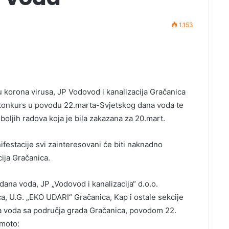
1.153
 korona virusa, JP Vodovod i kanalizacija Gračanica
 konkurs u povodu 22.marta-Svjetskog dana voda te
boljih radova koja je bila zakazana za 20.mart.
estacije svi zainteresovani će biti naknadno
ija Gračanica.
na voda, JP „Vodovod i kanalizacija“ d.o.o.
a, U.G. „EKO UDARI“ Gračanica, Kap i ostale sekcije
nja voda sa područja grada Gračanica, povodom 22.
 moto: