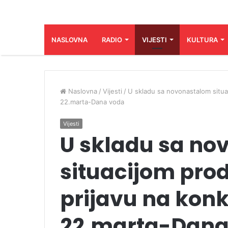
NASLOVNA
RADIO
VIJESTI
KULTURA
Naslovna
/
Vijesti
/
U skladu sa novonastalom situa
22.marta-Dana voda
Vijesti
U skladu sa no
situacijom pro
prijavu na kon
22.marta-Dana