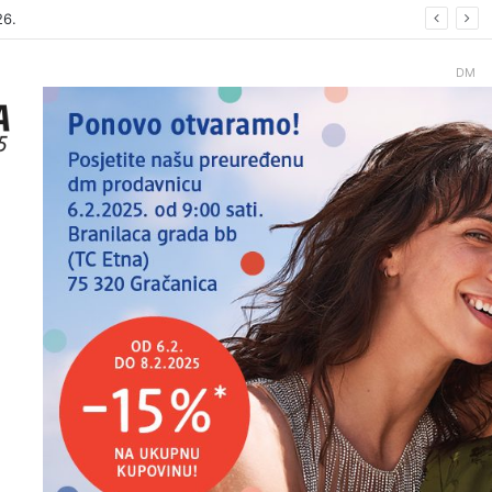
26
DM