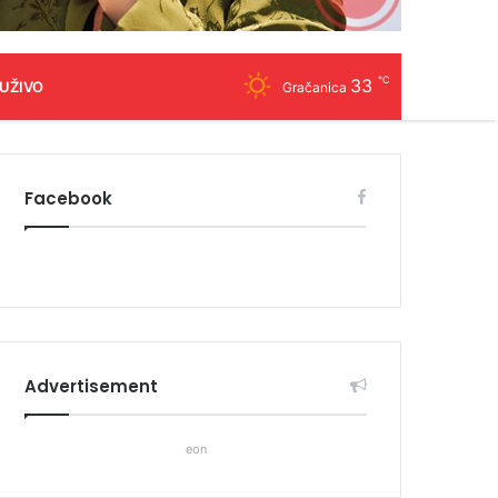
℃
33
 UŽIVO
Gračanica
Facebook
Advertisement
eon