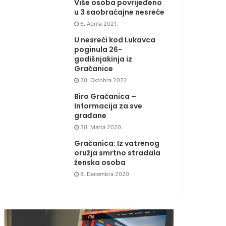
Više osoba povrijeđeno
u 3 saobraćajne nesreće
6. Aprila 2021.
U nesreći kod Lukavca
poginula 26-
godišnjakinja iz
Gračanice
20. Oktobra 2022.
Biro Gračanica –
Informacija za sve
građane
30. Marta 2020.
Gračanica: Iz vatrenog
oružja smrtno stradala
ženska osoba
8. Decembra 2020.