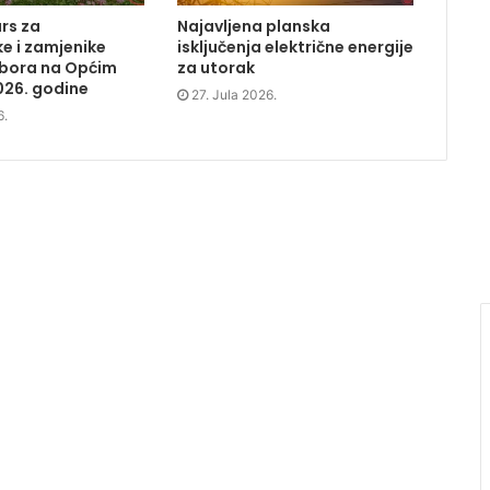
rs za
Najavljena planska
e i zamjenike
isključenja električne energije
dbora na Općim
za utorak
026. godine
27. Jula 2026.
6.