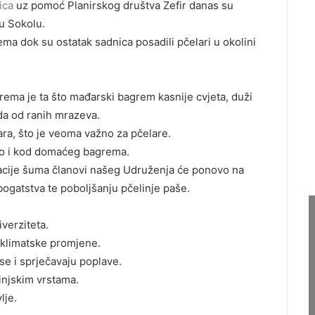
ica
uz pomoć Planirskog društva Zefir danas su
 u Sokolu.
 dok su ostatak sadnica posadili pčelari u okolini
rema je ta što mađarski bagrem kasnije cvjeta, duži
da od ranih mrazeva.
tara, što je veoma važno za pčelare.
 kao i kod domaćeg bagrema.
tacije šuma članovi našeg Udruženja će ponovo na
ogatstva te poboljšanju pčelinje paše.
verziteta.
 klimatske promjene.
se i sprječavaju poplave.
injskim vrstama.
lje.