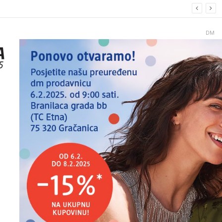
.2026.
DM