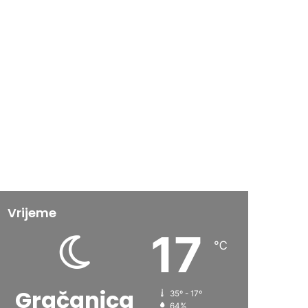
Vrijeme
17
℃
Gračanica
35º - 17º
64%