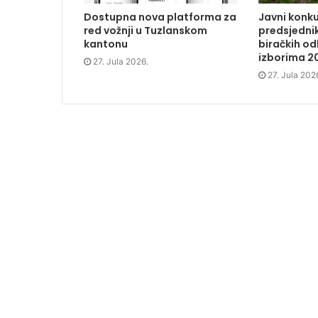
n
s
n
d
s
i
s
o
Dostupna nova platforma za
Javni konku
i
n
i
w
n
n
n
)
red vožnji u Tuzlanskom
predsjednik
n
e
n
kantonu
biračkih o
e
w
e
w
w
w
izborima 2
w
i
w
27. Jula 2026.
i
n
i
27. Jula 202
n
d
n
d
o
d
o
w
o
w
)
w
)
)