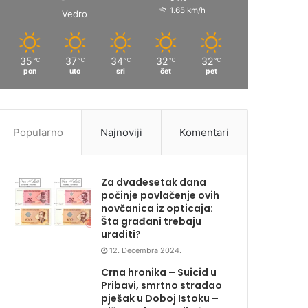
1.65 km/h
Vedro
35
37
34
32
32
℃
℃
℃
℃
℃
pon
uto
sri
čet
pet
Popularno
Najnoviji
Komentari
Za dvadesetak dana
počinje povlačenje ovih
novčanica iz opticaja:
Šta građani trebaju
uraditi?
12. Decembra 2024.
Crna hronika – Suicid u
Pribavi, smrtno stradao
pješak u Doboj Istoku –