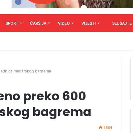
SPORT
ČARŠIJA
VIDEO
VIJESTI
SLUŠAJTE
sadnica mađarskog bagrema
eno preko 600
rskog bagrema
1.884