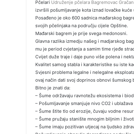
Pčelari
Udruženje pčelara Bagremovac Gračan
izvršili pošumljavanje kota iznad lovačke kuće
Posađeno je oko 600 sadnica mađarskog bagrema
svojih pčelinjaka na području cijele Opštine.
Mađarski bagrem je prije svega medonosni.
Glavna razlika izmedju našeg i madjarskog bag
mu je period cvjetanja a samim time rjeđe stra
Cvijet duže traje i daje puno više polena i nek
Kvalitet samog stabla i karakteristike su iste
Svjesni problema legalne i nelegalne eksploa
ovaj način dati svoj doprinos obnovi šumskog b
Bitno je znati da:
–
Šume održavaju ravnotežu ekosistema i biodi
– Pošumljavanje smanjuje nivo CO2 i ublažava
– Šume štite tlo od erozije, čuvaju vodne resur
–
Šume pružaju stanište mnogim biljnim i život
– Šume imaju pozitivan utjecaj na ljudsko zdrav