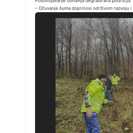
Pošumljavanje obnavlja degradirana područja.
– Očuvanje šuma doprinosi održivom razvoju i 