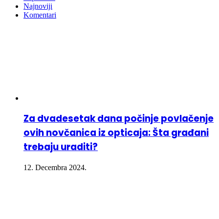
Najnoviji
Komentari
Za dvadesetak dana počinje povlačenje
ovih novčanica iz opticaja: Šta građani
trebaju uraditi?
12. Decembra 2024.