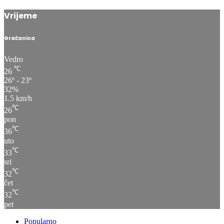
Vrijeme
Gračanica
Vedro
℃
26
26º - 23º
32%
1.5 km/h
℃
26
pon
℃
36
uto
℃
33
sri
℃
32
čet
℃
32
pet
Popularno