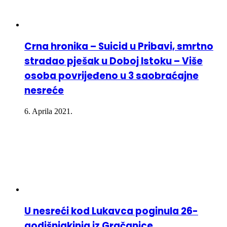
Crna hronika – Suicid u Pribavi, smrtno
stradao pješak u Doboj Istoku – Više
osoba povrijeđeno u 3 saobraćajne
nesreće
6. Aprila 2021.
U nesreći kod Lukavca poginula 26-
godišnjakinja iz Gračanice