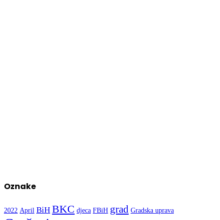
Oznake
BKC
grad
BiH
2022
April
djeca
FBiH
Gradska uprava