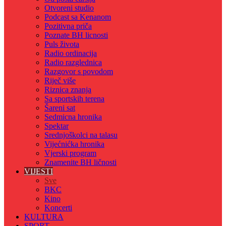
Otvoreni studio
Podcast sa Kenanom
Pozitivna priča
Poznate BH licnosti
Puls života
Radio ordinacija
Radio razglednica
Razgovor s povodom
Riječ više
Riznica znanja
Sa sportskih terena
Šareni sat
Sedmicna hronika
Spektar
Srednjoškolci na talasu
Vijećnićka hronika
Vjerski program
Znamenite BH ličnosti
VIJESTI
Sve
BKC
Kino
Koncerti
KULTURA
SPORT