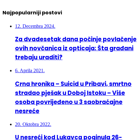
Najpopularniji postovi
12. Decembra 2024.
Za dvadesetak dana počinje povlačenje
ovih novčanica iz opticaja: Šta građani
trebaju uraditi?
6. Aprila 2021.
Crna hronika – Suicid u Pribavi, smrtno
stradao pješak u Doboj Istoku – Više
osoba povrijeđeno u 3 saobraćajne
nesreće
20. Oktobra 2022.
U nesreći kod Lukavca poginula 26-