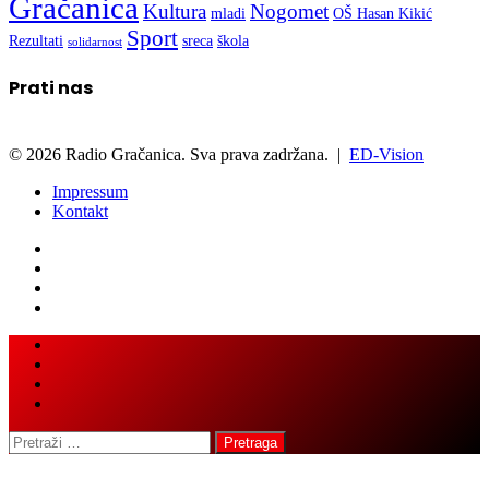
Gračanica
Kultura
Nogomet
mladi
OŠ Hasan Kikić
Sport
Rezultati
sreca
škola
solidarnost
Prati nas
© 2026 Radio Gračanica. Sva prava zadržana. |
ED-Vision
Impressum
Kontakt
Facebook
Twitter
LinkedIn
WhatsApp
Viber
Back
Close
to
top
button
Pretraga: