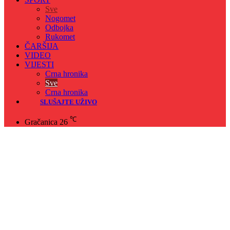
Sve
Nogomet
Odbojka
Rukomet
ČARŠIJA
VIDEO
VIJESTI
Crna hronika
Sve
Crna hronika
SLUŠAJTE UŽIVO
℃
Gračanica
26