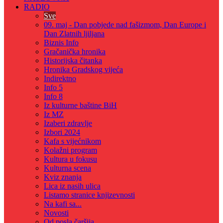
RADIO
Sve
09. maj - Dan pobjede nad fašizmom, Dan Europe i
Dan Zlatnih ljiljana
Biznis Info
Gračanička hronika
Historijska čitanka
Hronika Gradskog vijeća
Indirektno
Info 5
Info 8
Iz kulturne baštine BiH
Iz MZ
Izaberi zdravlje
Izbori 2024
Kafa s vijećnikom
Kolažni program
Kultura u fokusu
Kulturna scena
Kviz znanja
Lica iz nasih ulica
Listamo stranice knjizevnosti
Na kafi sa...
Novosti
Od posla čaršija