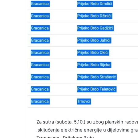
Za sutra (subota, 5.10.) su zbog planskih radov
isključenja električne energije u dijelovima gr
Trnovcima i Prijekom Brdu.