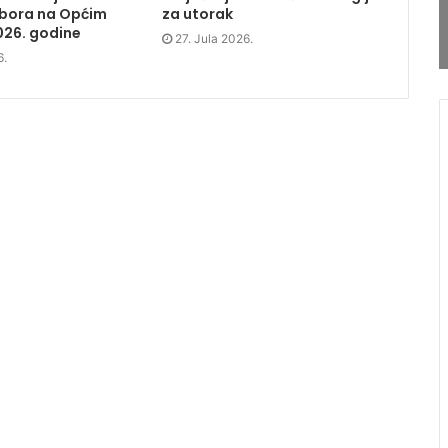
dbora na Općim
za utorak
026. godine
27. Jula 2026.
6.