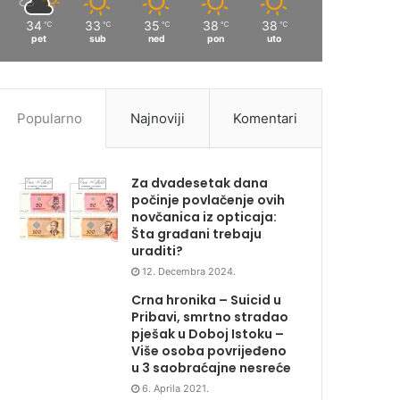
34
33
35
38
38
℃
℃
℃
℃
℃
pet
sub
ned
pon
uto
Popularno
Najnoviji
Komentari
Za dvadesetak dana
počinje povlačenje ovih
novčanica iz opticaja:
Šta građani trebaju
uraditi?
12. Decembra 2024.
Crna hronika – Suicid u
Pribavi, smrtno stradao
pješak u Doboj Istoku –
Više osoba povrijeđeno
u 3 saobraćajne nesreće
6. Aprila 2021.