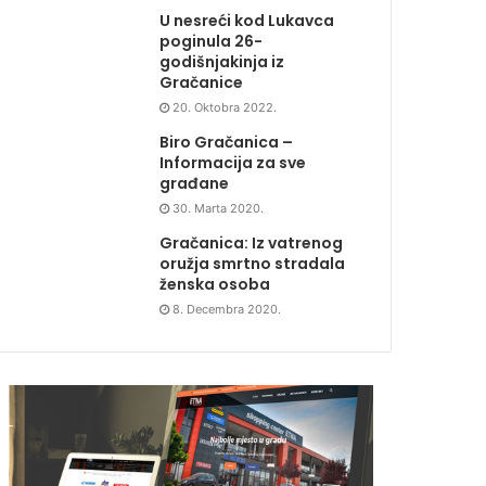
U nesreći kod Lukavca
poginula 26-
godišnjakinja iz
Gračanice
20. Oktobra 2022.
Biro Gračanica –
Informacija za sve
građane
30. Marta 2020.
Gračanica: Iz vatrenog
oružja smrtno stradala
ženska osoba
8. Decembra 2020.