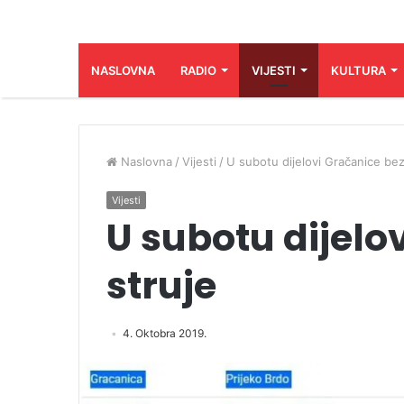
NASLOVNA
RADIO
VIJESTI
KULTURA
Naslovna
/
Vijesti
/
U subotu dijelovi Gračanice bez
Vijesti
U subotu dijelo
struje
4. Oktobra 2019.