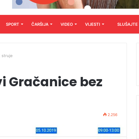
SPORT
ČARŠIJA
VIDEO
VIJESTI
SLUŠAJTE
 struje
vi Gračanice bez
2.256