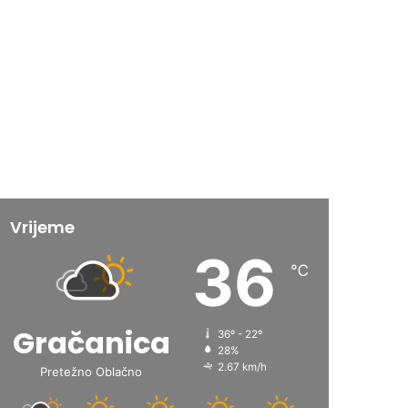
Vrijeme
36
℃
Gračanica
36º - 22º
28%
2.67 km/h
Pretežno Oblačno