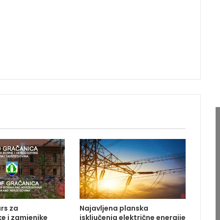
rs za
Najavljena planska
e i zamjenike
isključenja električne energije