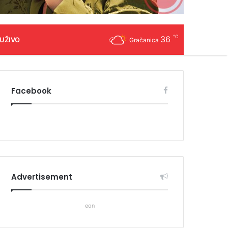
℃
36
 UŽIVO
Gračanica
Facebook
Advertisement
eon