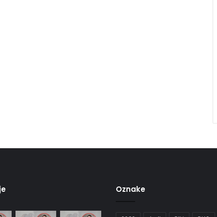
je
Oznake