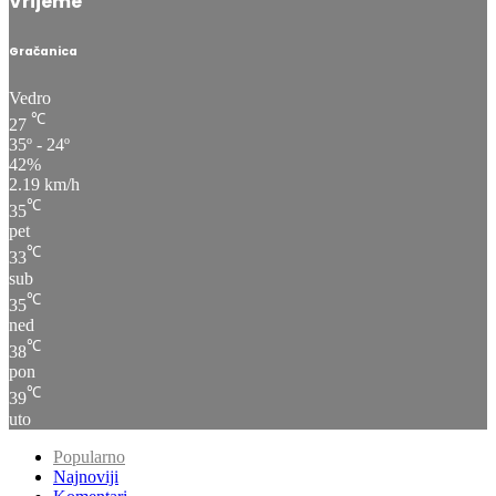
Vrijeme
Gračanica
Vedro
℃
27
35º - 24º
42%
2.19 km/h
℃
35
pet
℃
33
sub
℃
35
ned
℃
38
pon
℃
39
uto
Popularno