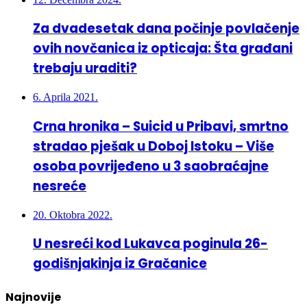
12. Decembra 2024.
Za dvadesetak dana počinje povlačenje
ovih novčanica iz opticaja: Šta građani
trebaju uraditi?
6. Aprila 2021.
Crna hronika – Suicid u Pribavi, smrtno
stradao pješak u Doboj Istoku – Više
osoba povrijeđeno u 3 saobraćajne
nesreće
20. Oktobra 2022.
U nesreći kod Lukavca poginula 26-
godišnjakinja iz Gračanice