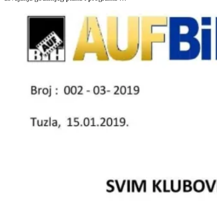
Pozivaju se i stari i novi članovi da se odazovu na skupstinu, radi
usvajanja godišnjeg plana i programa !!!