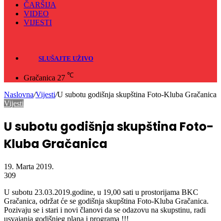
Odbojka
Rukomet
ČARŠIJA
VIDEO
VIJESTI
Sve
Crna hronika
SLUŠAJTE UŽIVO
℃
Gračanica
27
Naslovna
/
Vijesti
/
U subotu godišnja skupština Foto-Kluba Gračanica
Vijesti
U subotu godišnja skupština Foto-
Kluba Gračanica
19. Marta 2019.
309
U subotu 23.03.2019.godine, u 19,00 sati u prostorijama BKC
Gračanica, održat će se godišnja skupština Foto-Kluba Gračanica.