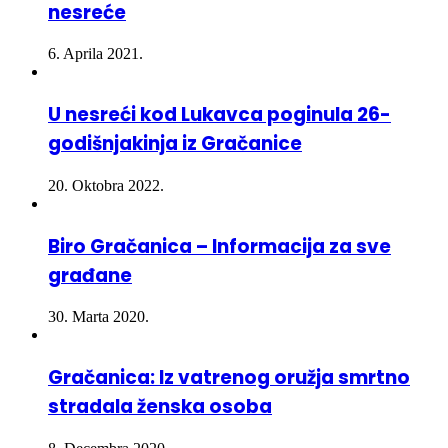
osoba povrijeđeno u 3 saobraćajne
nesreće
6. Aprila 2021.
U nesreći kod Lukavca poginula 26-
godišnjakinja iz Gračanice
20. Oktobra 2022.
Biro Gračanica – Informacija za sve
građane
30. Marta 2020.
Gračanica: Iz vatrenog oružja smrtno
stradala ženska osoba