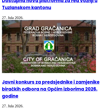
Dostupna nova platforma za red vožnji u
Tuzlanskom kantonu
27. Jula 2026.
Javni konkurs za predsjednike i zamjenike
biračkih odbora na Općim izborima 2026.
godine