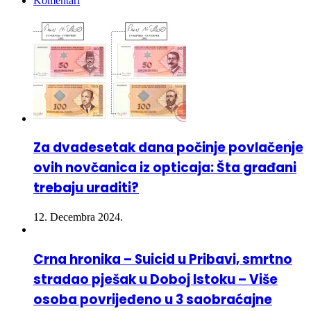
Najnoviji
Komentari
Za dvadesetak dana počinje povlačenje
ovih novčanica iz opticaja: Šta građani
trebaju uraditi?
12. Decembra 2024.
Crna hronika – Suicid u Pribavi, smrtno
stradao pješak u Doboj Istoku – Više