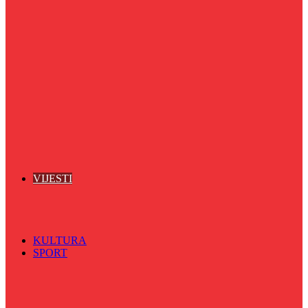
Pozitivna priča
Poznate BH licnosti
Puls života
Radio ordinacija
Radio razglednica
Razgovor s povodom
Riječ više
Riznica znanja
Sa sportskih terena
Šareni sat
Sedmicna hronika
Spektar
Srednjoškolci na talasu
Vijećnićka hronika
Vjerski program
Znamenite BH ličnosti
VIJESTI
Sve
BKC
Kino
Koncerti
KULTURA
SPORT
Sve
Nogomet