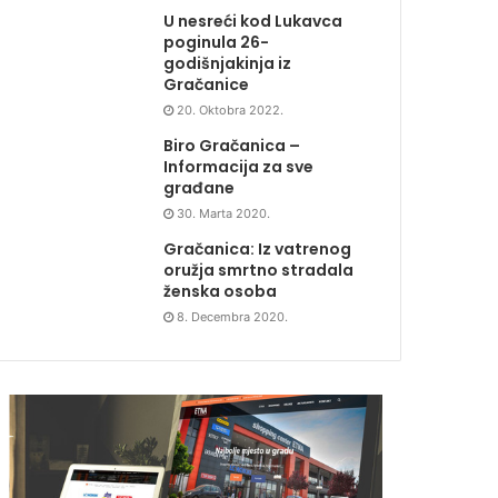
U nesreći kod Lukavca
poginula 26-
godišnjakinja iz
Gračanice
20. Oktobra 2022.
Biro Gračanica –
Informacija za sve
građane
30. Marta 2020.
Gračanica: Iz vatrenog
oružja smrtno stradala
ženska osoba
8. Decembra 2020.