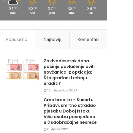
31
33
37
38
34
℃
℃
℃
℃
℃
sub
ned
pon
uto
sri
Popularno
Najnoviji
Komentari
Za dvadesetak dana
počinje povlačenje ovih
novčanica iz opticaja:
Šta građani trebaju
uraditi?
12. Decembra 2024.
Crna hronika – Suicid u
Pribavi, smrtno stradao
pješak u Doboj Istoku –
Više osoba povrijeđeno
u 3 saobraćajne nesreće
6. Aprila 2021.