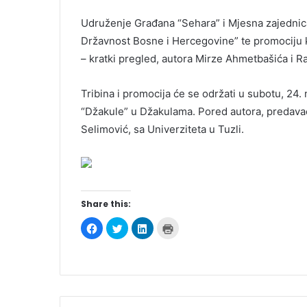
Udruženje Građana “Sehara” i Mjesna zajednic
Državnost Bosne i Hercegovine” te promociju kn
– kratki pregled, autora Mirze Ahmetbašića i R
Tribina i promocija će se održati u subotu, 24
“Džakule” u Džakulama. Pored autora, predavači 
Selimović, sa Univerziteta u Tuzli.
Share this:
C
C
C
C
l
l
l
l
i
i
i
i
c
c
c
c
k
k
k
k
t
t
t
t
o
o
o
o
s
s
s
p
h
h
h
r
a
a
a
i