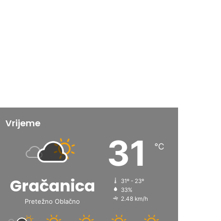
Vrijeme
31
℃
Gračanica
31º - 23º
33%
2.48 km/h
Pretežno Oblačno