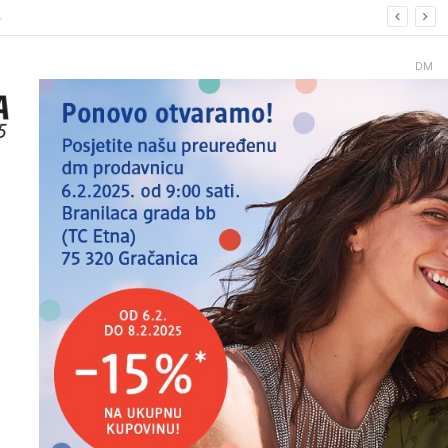
6.
DM