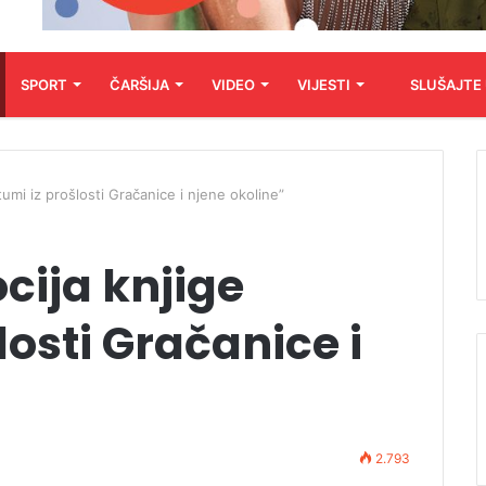
SPORT
ČARŠIJA
VIDEO
VIJESTI
SLUŠAJTE
umi iz prošlosti Gračanice i njene okoline”
cija knjige
losti Gračanice i
2.793