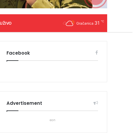
℃
31
 UŽIVO
Gračanica
Facebook
Advertisement
eon