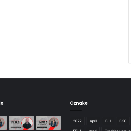
je
Oznake
2022
April
BiH
BKC
FBiH
grad
Gradska uprava