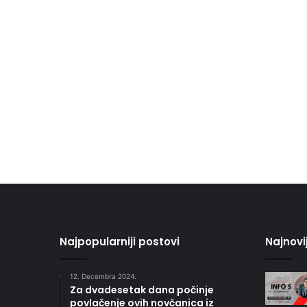
Najpopularniji postovi
Najnovi
12. Decembra 2024.
Za dvadesetak dana počinje
povlačenje ovih novčanica iz