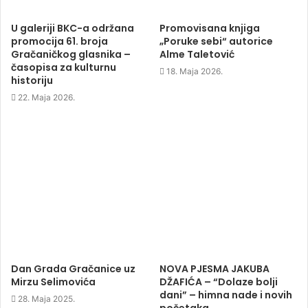
n
n
n
)
n
e
n
e
w
e
U galeriji BKC-a održana
Promovisana knjiga
w
w
w
promocija 61. broja
„Poruke sebi“ autorice
w
i
w
i
n
i
Gračaničkog glasnika –
Alme Taletović
n
d
n
d
o
d
časopisa za kulturnu
18. Maja 2026.
o
w
o
historiju
w
)
w
)
)
22. Maja 2026.
Dan Grada Gračanice uz
NOVA PJESMA JAKUBA
Mirzu Selimovića
DŽAFIĆA – “Dolaze bolji
dani” – himna nade i novih
28. Maja 2025.
početaka