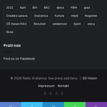
2022
April
BiH
BKC
djeca
FBiH
grad
Gradska uprava
Gračanica
Kultura
mladi
Nogomet
OŠ Hasan Kikić
Rezultati
solidarnost
Sport
sreca
škola
Prati nas
Find us on Facebook
© 2026 Radio Gračanica. Sva prava zadržana. |
ED-Vision
Impressum
Kontakt