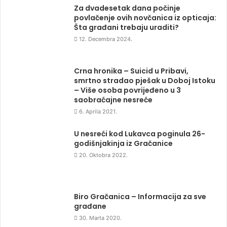
Za dvadesetak dana počinje
povlačenje ovih novčanica iz opticaja:
Šta građani trebaju uraditi?
12. Decembra 2024.
Crna hronika – Suicid u Pribavi,
smrtno stradao pješak u Doboj Istoku
– Više osoba povrijeđeno u 3
saobraćajne nesreće
6. Aprila 2021.
U nesreći kod Lukavca poginula 26-
godišnjakinja iz Gračanice
20. Oktobra 2022.
Biro Gračanica – Informacija za sve
građane
30. Marta 2020.