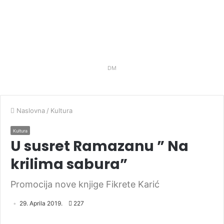
DM
Naslovna
/
Kultura
Kultura
U susret Ramazanu ” Na
krilima sabura”
Promocija nove knjige Fikrete Karić
29. Aprila 2019.
227