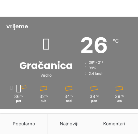
Vrijeme
26
℃
Gračanica
36º - 21º
39%
2.4 km/h
Vedro
36
32
34
38
39
℃
℃
℃
℃
℃
pet
sub
ned
pon
uto
Popularno
Najnoviji
Komentari