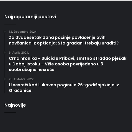
Najpopularniji postovi
12. Decembra 2024.
Za dvadesetak dana počinje povlačenje ovih
novčanica iz opticaja: Šta građani trebaju uraditi?
6. Aprila 2021.
Crna hronika – Suicid u Pribavi, smrtno stradao pješak
u Doboj Istoku – Više osoba povrijeđeno u 3
saobraćajne nesreće
20. Oktobra 2022.
U nesreći kod Lukavca poginula 26-godišnjakinja iz
Gračanice
Najnovije